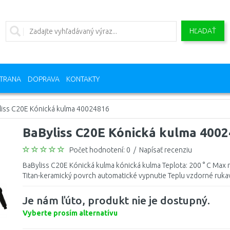
HĽADAŤ
TRANA
DOPRAVA
KONTAKTY
liss C20E Kónická kulma 40024816
BaByliss C20E Kónická kulma 400
Počet hodnotení: 0
/
Napísať recenziu
BaByliss C20E Kónická kulma kónická kulma Teplota: 200 ° C Max rý
Titan-keramický povrch automatické vypnutie Teplu vzdorné rukav
Je nám ľúto, produkt nie je dostupný.
Vyberte prosím alternatívu