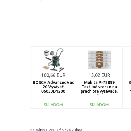
100,66 EUR
15,02 EUR
BOSCH AdvancedVac
Makita P-72899
B
20 Vysávač
Textilné vrecko na
06033D1200
prach pre vysávače,
5ks
o
SKLADOM
SKLADOM
DO KOŠÍKA
DO KOŠÍKA
Porovnať
Porovnať
BaByliss C20E Kónická kulma