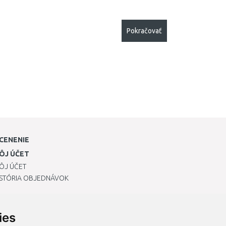
Pokračovať
CENENIE
ÔJ ÚČET
ÔJ ÚČET
ISTÓRIA OBJEDNÁVOK
ies