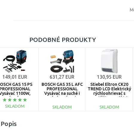
M
PODOBNÉ PRODUKTY
149,01 EUR
631,27 EUR
130,95 EUR
OSCH GAS 15 PS
BOSCH GAS 35 L AFC
Stiebel Eltron CK20
PROFESSIONAL
PROFESSIONAL
TREND LCD Elektrický
Vysávač 1100W,
Vysávač na suché i
rýchloohrievač s
zásuvka,
mokré vysávanie
ventilátorom 2kW
poloautomatický
06019C3200
236653
SKLADOM
klep, 06019E5100
SKLADOM
SKLADOM
DO KOŠÍKA
DO KOŠÍKA
DO KOŠÍKA
Popis
Porovnať
Porovnať
Porovnať