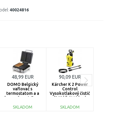
odel:
40024816
48,99 EUR
90,09 EUR
116,51 EUR
DOMO Belgický
Kärcher K 2 Power
Kärcher AD 4
vaflovač s
Control
Premium Vysávač 
termostatom a a
Vysokotlakový čistič
suché nečistoty a
časovačom 4x7 cm,
(360 l/h/110 bar)
popol (17l/600W
1400W, DO9149W
1.673-600.0
1.629-731.0
SKLADOM
SKLADOM
SKLADOM
DO KOŠÍKA
DO KOŠÍKA
DO KOŠÍKA
Porovnať
Porovnať
Porovnať