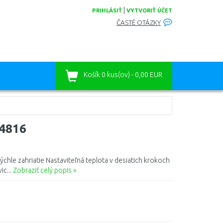
|
PRIHLÁSIŤ
VYTVORIŤ ÚČET
ČASTÉ OTÁZKY
Košík
0 kus(ov) - 0,00 EUR
24816
chle zahriatie Nastaviteľná teplota v desiatich krokoch
ic...
Zobraziť celý popis »