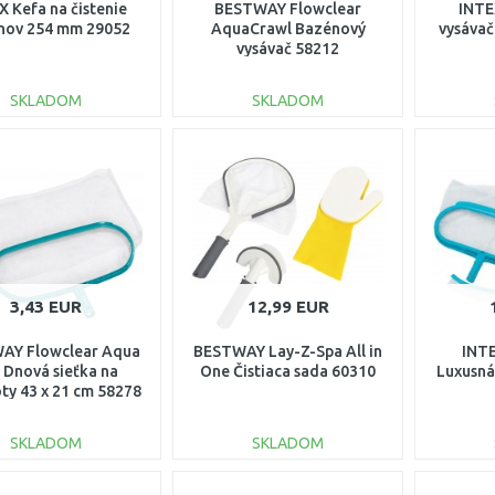
X Kefa na čistenie
BESTWAY Flowclear
INTE
nov 254 mm 29052
AquaCrawl Bazénový
vysávač
vysávač 58212
SKLADOM
SKLADOM
DO KOŠÍKA
DO KOŠÍKA
Porovnať
Porovnať
3,43 EUR
12,99 EUR
AY Flowclear Aqua
BESTWAY Lay-Z-Spa All in
INTE
 Dnová sieťka na
One Čistiaca sada 60310
Luxusná
oty 43 x 21 cm 58278
SKLADOM
SKLADOM
DO KOŠÍKA
DO KOŠÍKA