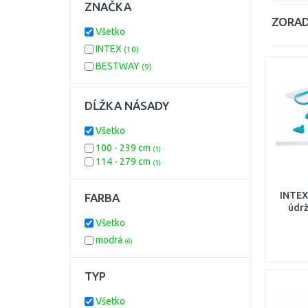
ZNAČKA
ZORAD
Všetko
INTEX
(10)
BESTWAY
(9)
DĹŽKA NÁSADY
Všetko
100 - 239 cm
(1)
114 - 279 cm
(1)
INTEX
FARBA
údr
Všetko
modrá
(6)
TYP
Všetko