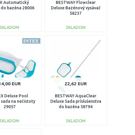
X Automatický
BESTWAY Flowclear
 do bazéna 28006
Deluxe Bazénový vysávač
58237
SKLADOM
SKLADOM
DO KOŠÍKA
DO KOŠÍKA
Porovnať
Porovnať
14,00 EUR
22,62 EUR
X Deluxe Pool
BESTWAY AquaClear
 sada na nečistoty
Deluxe Sada príslušenstva
29057
do bazéna 58794
SKLADOM
SKLADOM
DO KOŠÍKA
DO KOŠÍKA