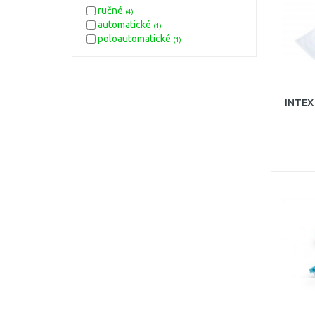
ručné
(4)
automatické
(1)
poloautomatické
(1)
INTEX 