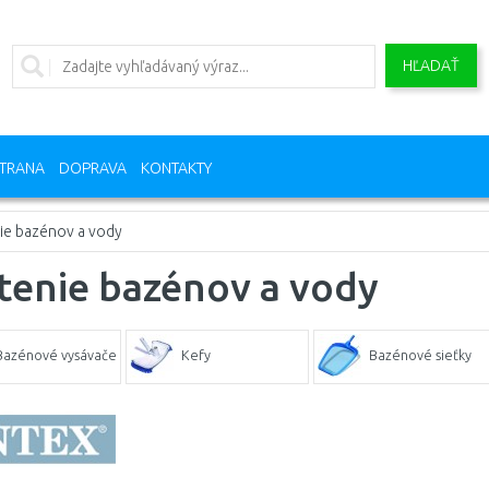
HĽADAŤ
TRANA
DOPRAVA
KONTAKTY
ie bazénov a vody
tenie bazénov a vody
Bazénové vysávače
Kefy
Bazénové sieťky