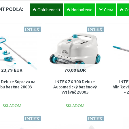
IŤ PODĽA:
Obľúbenosti
Hodnotenie
Cena
Ce
23,79 EUR
70,00 EUR
 Deluxe Súprava na
INTEX ZX 300 Deluxe
INTE
žbu bazéna 28003
Automatický bazénový
hliníkov
vysávač 28005
- 
SKLADOM
SKLADOM
DO KOŠÍKA
DO KOŠÍKA
Porovnať
Porovnať