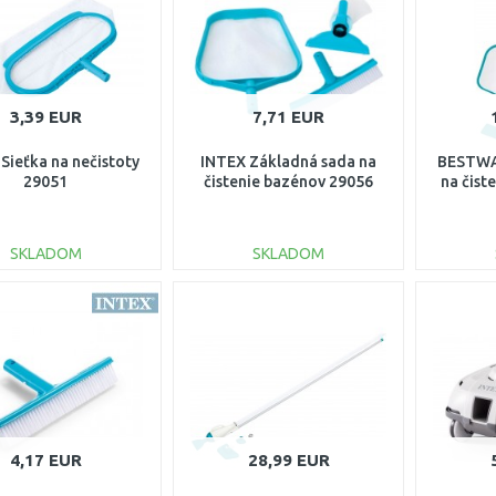
3,39 EUR
7,71 EUR
Sieťka na nečistoty
INTEX Základná sada na
BESTWA
29051
čistenie bazénov 29056
na čist
SKLADOM
SKLADOM
DO KOŠÍKA
DO KOŠÍKA
Porovnať
Porovnať
4,17 EUR
28,99 EUR