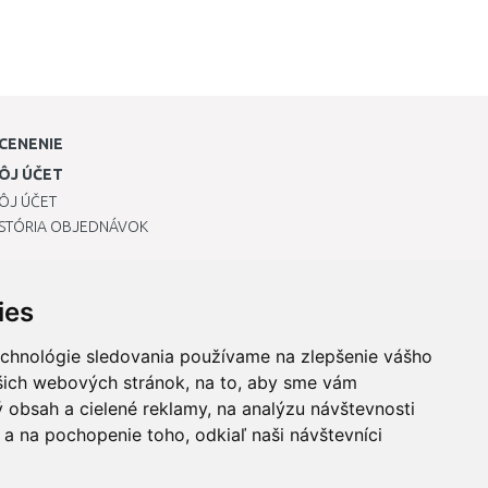
CENENIE
ÔJ ÚČET
ÔJ ÚČET
ISTÓRIA OBJEDNÁVOK
ies
echnológie sledovania používame na zlepšenie vášho
ašich webových stránok, na to, aby sme vám
 obsah a cielené reklamy, na analýzu návštevnosti
a na pochopenie toho, odkiaľ naši návštevníci