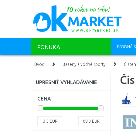
PONUKA
ÚVODNÁ S
Úvod
Bazény a vodné športy
Čisten
Čis
UPRESNIŤ VYHĽADÁVANIE
CENA
3.3
EUR
68.3
EUR