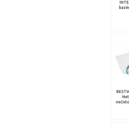
INTE
bazé
BESTW
Net
nečist