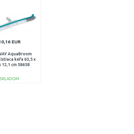
Porovnať
Porovnať
10,16 EUR
WAY AquaBroom
istiaca kefa 63,5 x
x 12,1 cm 58658
SKLADOM
DO KOŠÍKA
Porovnať