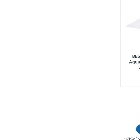
BES
Aqua
Čištění 