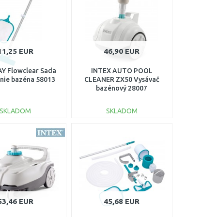
11,25 EUR
46,90 EUR
Y Flowclear Sada
INTEX AUTO POOL
enie bazéna 58013
CLEANER ZX50 Vysávač
bazénový 28007
SKLADOM
SKLADOM
DO KOŠÍKA
DO KOŠÍKA
Porovnať
Porovnať
53,46 EUR
45,68 EUR