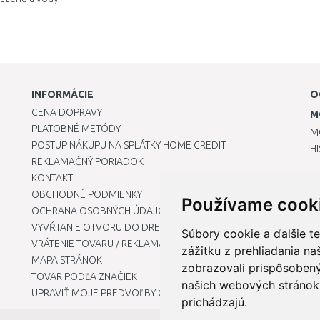
INFORMÁCIE
O
CENA DOPRAVY
M
PLATOBNÉ METÓDY
M
POSTUP NÁKUPU NA SPLÁTKY HOME CREDIT
H
REKLAMAČNÝ PORIADOK
KONTAKT
OBCHODNÉ PODMIENKY
Používame cook
OCHRANA OSOBNÝCH ÚDAJOV
VYVŔTANIE OTVORU DO DREZU PRE KUCHYNSKÚ BATÉRIU
Súbory cookie a ďalšie t
VRÁTENIE TOVARU / REKLAMÁCIE
zážitku z prehliadania n
MAPA STRÁNOK
zobrazovali prispôsobený
TOVAR PODĽA ZNAČIEK
našich webových stránok 
UPRAVIŤ MOJE PREDVOĽBY COOKIES
prichádzajú.