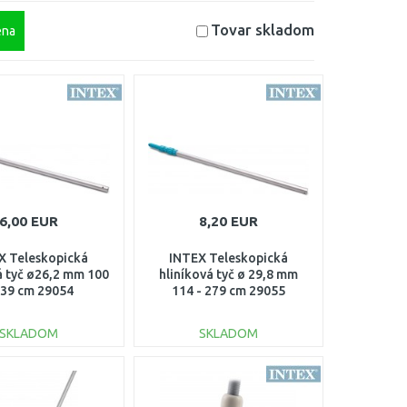
Tovar skladom
na
6,00 EUR
8,20 EUR
X Teleskopická
INTEX Teleskopická
á tyč ø26,2 mm 100
hliníková tyč ø 29,8 mm
239 cm 29054
114 - 279 cm 29055
SKLADOM
SKLADOM
DO KOŠÍKA
DO KOŠÍKA
Porovnať
Porovnať