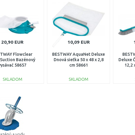
Porovnať
Porovnať
20,90 EUR
10,09 EUR
TWAY Flowclear
BESTWAY AquaNet Deluxe
BEST
Suction Bazénový
Dnová sieťka 50 x 48 x 2,8
Deluxe Č
vysávač 58657
cm 58661
12,2 
SKLADOM
SKLADOM
DO KOŠÍKA
DO KOŠÍKA
Porovnať
Porovnať
bazénů a vody