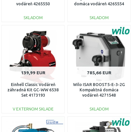
vodáreň 4265550
domáca vodáreň 4265554
SKLADOM
SKLADOM
DO KOŠÍKA
DO KOŠÍKA
Porovnať
Porovnať
139,99 EUR
785,66 EUR
Einhell Classic Vodáreň
Wilo ISAR BOOST5-E-3-2G
záhradná Kit GC-WW 6538
Kompaktná domáca
Set 4173193
vodáreň 4271548
V EXTERNOM SKLADE
SKLADOM
DO KOŠÍKA
DO KOŠÍKA