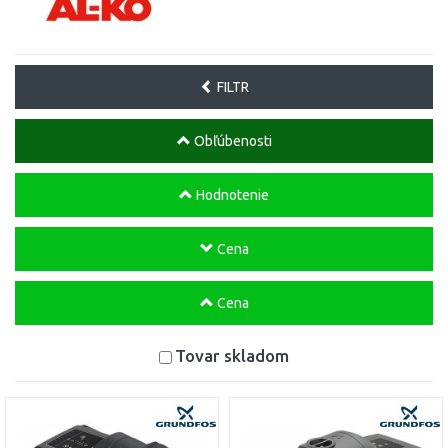
FILTR
Obľúbenosti
Hodnotenie
Cena
Cena
Tovar skladom