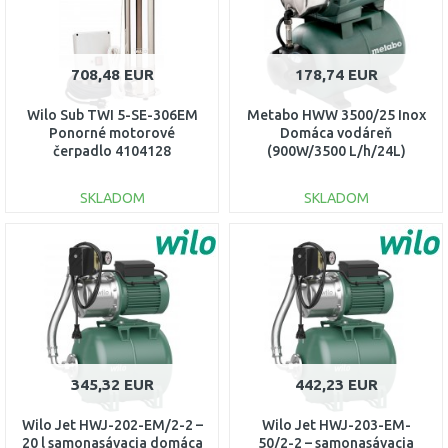
708,48 EUR
178,74 EUR
Wilo Sub TWI 5-SE-306EM
Metabo HWW 3500/25 Inox
Ponorné motorové
Domáca vodáreň
čerpadlo 4104128
(900W/3500 L/h/24L)
600969000
SKLADOM
SKLADOM
DO KOŠÍKA
DO KOŠÍKA
Porovnať
Porovnať
345,32 EUR
442,23 EUR
Wilo Jet HWJ-202-EM/2-2 –
Wilo Jet HWJ-203-EM-
20 l samonasávacia domáca
50/2-2 – samonasávacia