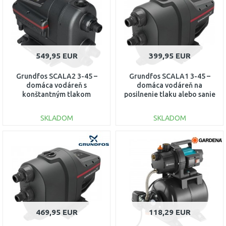
549,95 EUR
399,95 EUR
Grundfos SCALA2 3-45 –
Grundfos SCALA1 3-45 –
domáca vodáreň s
domáca vodáreň na
konštantným tlakom
posilnenie tlaku alebo sanie
(vodovod aj studňa)
zo studne 99530405
93013252
SKLADOM
SKLADOM
DO KOŠÍKA
DO KOŠÍKA
Porovnať
Porovnať
469,95 EUR
118,29 EUR