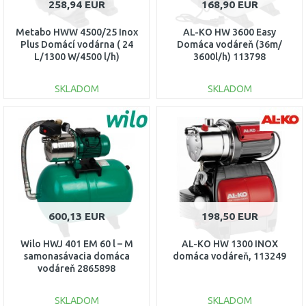
258,94 EUR
168,90 EUR
Metabo HWW 4500/25 Inox
AL-KO HW 3600 Easy
Plus Domácí vodárna ( 24
Domáca vodáreň (36m/
L/1300 W/4500 l/h)
3600l/h) 113798
600973000
SKLADOM
SKLADOM
DO KOŠÍKA
DO KOŠÍKA
Porovnať
Porovnať
600,13 EUR
198,50 EUR
Wilo HWJ 401 EM 60 l – M
AL-KO HW 1300 INOX
samonasávacia domáca
domáca vodáreň, 113249
vodáreň 2865898
SKLADOM
SKLADOM