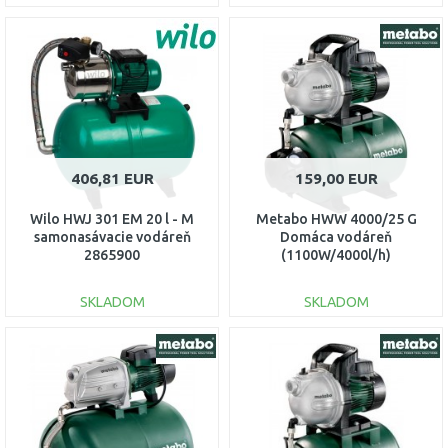
DO KOŠÍKA
DO KOŠÍKA
Porovnať
Porovnať
406,81 EUR
159,00 EUR
Wilo HWJ 301 EM 20 l - M
Metabo HWW 4000/25 G
samonasávacie vodáreň
Domáca vodáreň
2865900
(1100W/4000l/h)
600971000
SKLADOM
SKLADOM
DO KOŠÍKA
DO KOŠÍKA
Porovnať
Porovnať