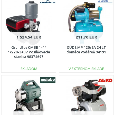
DO KOŠÍKA
DO KOŠÍKA
Porovnať
Porovnať
1 524,54 EUR
211,70 EUR
Grundfos CMBE 1-44
GÜDE MP 120/5A 24 LT
1x220-240V Posilňovacia
domáca vodáreň 94191
stanica 98374697
SKLADOM
V EXTERNOM SKLADE
DO KOŠÍKA
DO KOŠÍKA
Porovnať
Porovnať