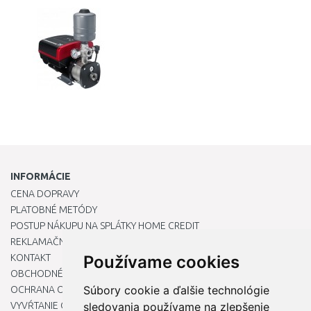
Porovnať
INFORMÁCIE
CENA DOPRAVY
PLATOBNÉ METÓDY
POSTUP NÁKUPU NA SPLÁTKY HOME CREDIT
REKLAMAČNÝ PORIADOK
KONTAKT
Používame cookies
OBCHODNÉ PODMIENKY
Súbory cookie a ďalšie technológie
OCHRANA OSOBNÝCH ÚDAJOV
VYVŔTANIE OTVORU DO DREZU PRE KUCHYNSKÚ BATÉRIU
sledovania používame na zlepšenie