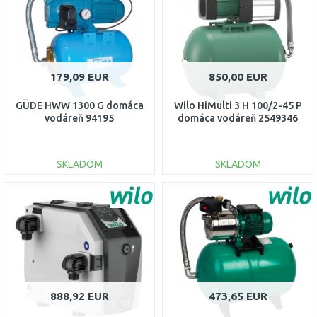
Porovnať
Porovnať
179,09 EUR
850,00 EUR
GÜDE HWW 1300 G domáca
Wilo HiMulti 3 H 100/2-45 P
vodáreň 94195
domáca vodáreň 2549346
SKLADOM
SKLADOM
DO KOŠÍKA
DO KOŠÍKA
Porovnať
Porovnať
888,92 EUR
473,65 EUR