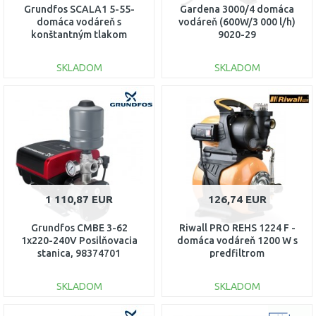
Grundfos SCALA1 5-55-
Gardena 3000/4 domáca
domáca vodáreň s
vodáreň (600W/3 000 l/h)
konštantným tlakom
9020-29
vodovod aj studňa
99530407
SKLADOM
SKLADOM
DO KOŠÍKA
DO KOŠÍKA
Porovnať
Porovnať
1 110,87 EUR
126,74 EUR
Grundfos CMBE 3-62
Riwall PRO REHS 1224 F -
1x220-240V Posilňovacia
domáca vodáreň 1200 W s
stanica, 98374701
predfiltrom
EP26A2001075B
SKLADOM
SKLADOM