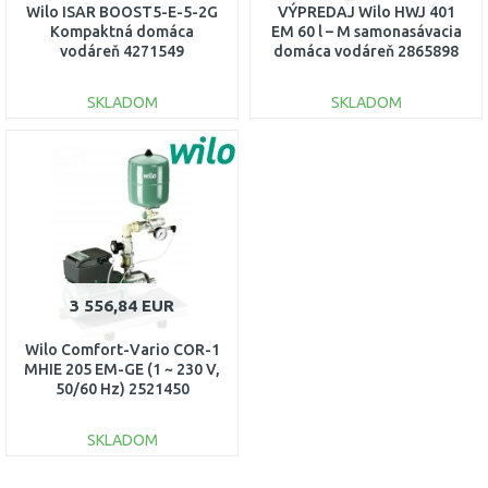
Wilo ISAR BOOST5-E-5-2G
VÝPREDAJ Wilo HWJ 401
Kompaktná domáca
EM 60 l – M samonasávacia
vodáreň 4271549
domáca vodáreň 2865898
PO SERVISE
SKLADOM
SKLADOM
DO KOŠÍKA
DO KOŠÍKA
Porovnať
Porovnať
3 556,84 EUR
Wilo Comfort-Vario COR-1
MHIE 205 EM-GE (1 ~ 230 V,
50/60 Hz) 2521450
SKLADOM
DO KOŠÍKA