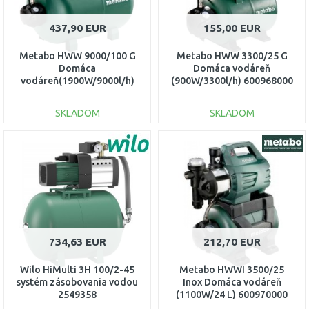
437,90 EUR
155,00 EUR
Metabo HWW 9000/100 G
Metabo HWW 3300/25 G
Domáca
Domáca vodáreň
vodáreň(1900W/9000l/h)
(900W/3300l/h) 600968000
600977000
SKLADOM
SKLADOM
DO KOŠÍKA
DO KOŠÍKA
Porovnať
Porovnať
734,63 EUR
212,70 EUR
Wilo HiMulti 3H 100/2-45
Metabo HWWI 3500/25
systém zásobovania vodou
Inox Domáca vodáreň
2549358
(1100W/24 L) 600970000