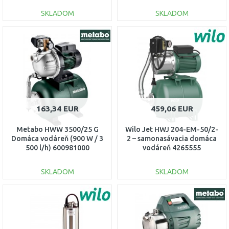
SKLADOM
SKLADOM
DO KOŠÍKA
DO KOŠÍKA
Porovnať
Porovnať
163,34 EUR
459,06 EUR
Metabo HWW 3500/25 G
Wilo Jet HWJ 204-EM-50/2-
Domáca vodáreň (900 W / 3
2 – samonasávacia domáca
500 l/h) 600981000
vodáreň 4265555
SKLADOM
SKLADOM
DO KOŠÍKA
DO KOŠÍKA
Porovnať
Porovnať