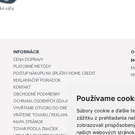
ké váhy
INFORMÁCIE
O
CENA DOPRAVY
M
PLATOBNÉ METÓDY
M
POSTUP NÁKUPU NA SPLÁTKY HOME CREDIT
H
REKLAMAČNÝ PORIADOK
KONTAKT
OBCHODNÉ PODMIENKY
Používame cook
OCHRANA OSOBNÝCH ÚDAJOV
VYVŔTANIE OTVORU DO DREZU PRE KUCHYNSKÚ BATÉRIU
Súbory cookie a ďalšie t
VRÁTENIE TOVARU / REKLAMÁCIE
zážitku z prehliadania n
MAPA STRÁNOK
zobrazovali prispôsobený
TOVAR PODĽA ZNAČIEK
našich webových stránok 