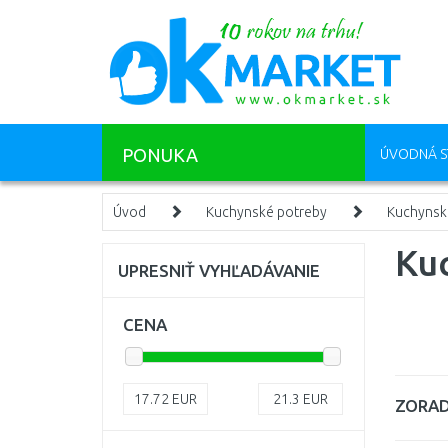
PONUKA
ÚVODNÁ S
Úvod
Kuchynské potreby
Kuchynsk
Ku
UPRESNIŤ VYHĽADÁVANIE
CENA
17.72
EUR
21.3
EUR
ZORAD