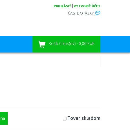
|
PRIHLÁSIŤ
VYTVORIŤ ÚČET
ČASTÉ OTÁZKY
Košík
0 kus(ov) - 0,00 EUR
Tovar skladom
na