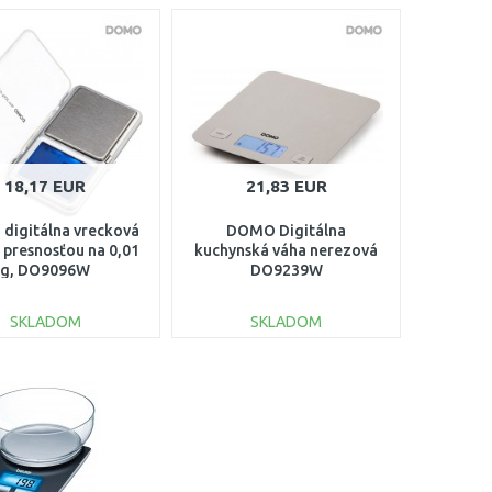
18,17 EUR
21,83 EUR
digitálna vrecková
DOMO Digitálna
s presnosťou na 0,01
kuchynská váha nerezová
g, DO9096W
DO9239W
SKLADOM
SKLADOM
DO KOŠÍKA
DO KOŠÍKA
Porovnať
Porovnať