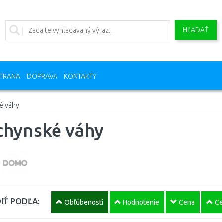
HĽADAŤ
TRANA
DOPRAVA
KONTAKTY
é váhy
chynské váhy
IŤ PODĽA:
Obľúbenosti
Hodnotenie
Cena
Ce