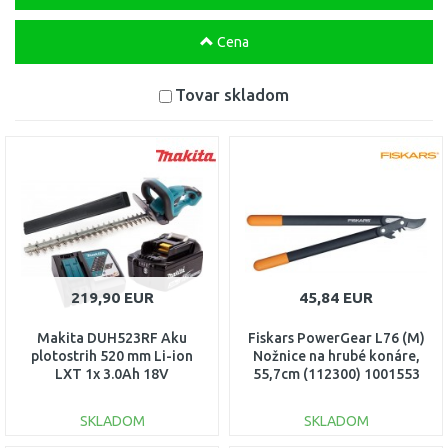
Cena
Tovar skladom
219,90 EUR
45,84 EUR
Makita DUH523RF Aku
Fiskars PowerGear L76 (M)
plotostrih 520 mm Li-ion
Nožnice na hrubé konáre,
LXT 1x 3.0Ah 18V
55,7cm (112300) 1001553
akumulátor + nabíjačka
SKLADOM
SKLADOM