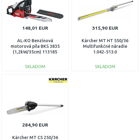
148,01 EUR
315,90 EUR
AL-KO Benzínová
Kärcher MT HT 550/36
motorová píla BKS 3835
Multifunkčné náradie
(1,2kW/35cm) 113185
1.042-513.0
SKLADOM
SKLADOM
DO KOŠÍKA
DO KOŠÍKA
Porovnať
Porovnať
284,90 EUR
Kärcher MT CS 250/36