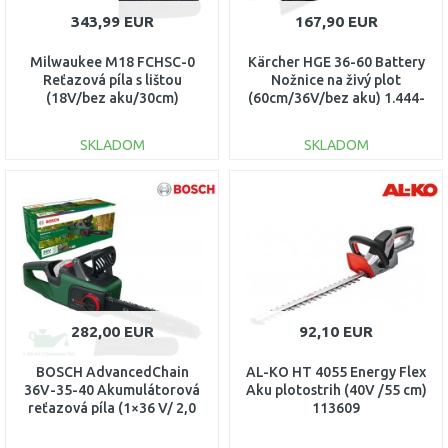
343,99 EUR
167,90 EUR
Milwaukee M18 FCHSC-0
Kärcher HGE 36-60 Battery
Reťazová píla s lištou
Nožnice na živý plot
(18V/bez aku/30cm)
(60cm/36V/bez aku) 1.444-
4933471441
250.0
SKLADOM
SKLADOM
DO KOŠÍKA
DO KOŠÍKA
Porovnať
Porovnať
282,00 EUR
92,10 EUR
BOSCH AdvancedChain
AL-KO HT 4055 Energy Flex
36V-35-40 Akumulátorová
Aku plotostrih (40V /55 cm)
reťazová píla (1×36 V/ 2,0
113609
Ah) 06008B8600