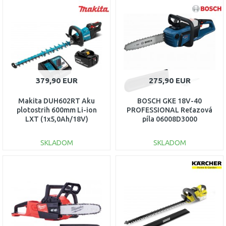
DO KOŠÍKA
DO KOŠÍKA
Porovnať
Porovnať
379,90 EUR
275,90 EUR
Makita DUH602RT Aku
BOSCH GKE 18V-40
plotostrih 600mm Li-ion
PROFESSIONAL Reťazová
LXT (1x5,0Ah/18V)
píla 06008D3000
SKLADOM
SKLADOM
DO KOŠÍKA
DO KOŠÍKA
Porovnať
Porovnať