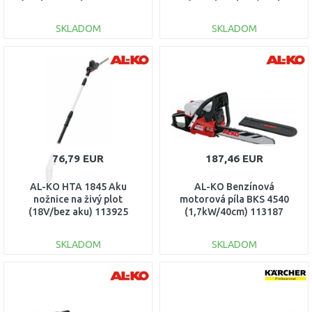
600466860
SKLADOM
SKLADOM
DO KOŠÍKA
DO KOŠÍKA
Porovnať
Porovnať
76,79 EUR
187,46 EUR
AL-KO HTA 1845 Aku
AL-KO Benzínová
nožnice na živý plot
motorová píla BKS 4540
(18V/bez aku) 113925
(1,7kW/40cm) 113187
SKLADOM
SKLADOM
DO KOŠÍKA
DO KOŠÍKA
Porovnať
Porovnať