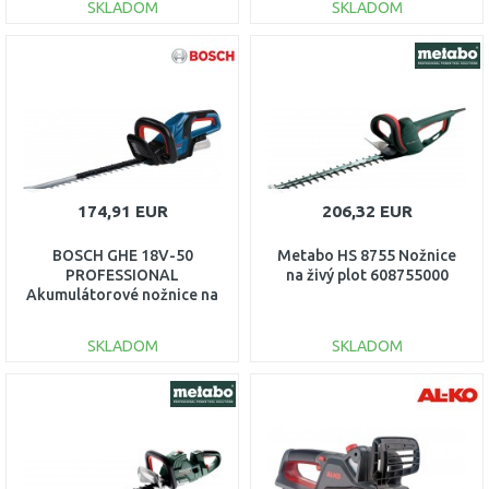
SKLADOM
SKLADOM
DO KOŠÍKA
DO KOŠÍKA
Porovnať
Porovnať
174,91 EUR
206,32 EUR
BOSCH GHE 18V-50
Metabo HS 8755 Nožnice
PROFESSIONAL
na živý plot 608755000
Akumulátorové nožnice na
živé ploty 06008C9500
SKLADOM
SKLADOM
DO KOŠÍKA
DO KOŠÍKA
Porovnať
Porovnať