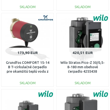
SKLADOM
SKLADOM
DO KOŠÍKA
DO KOŠÍKA
Porovnať
Porovnať
173,90 EUR
420,51 EUR
Grundfos COMFORT 15-14
Wilo Stratos Pico-Z 30/0,5-
B T–cirkulačné čerpadlo
8-180 mm obehové
pre okamžitú teplú vodu z
čerpadlo 4255438
kohútika 93093854
SKLADOM
SKLADOM
DO KOŠÍKA
DO KOŠÍKA
Porovnať
Porovnať