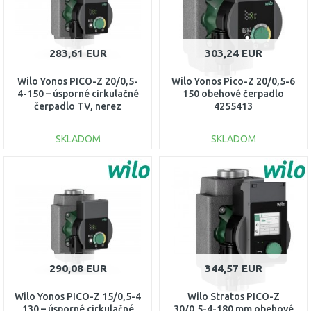
283,61 EUR
303,24 EUR
Wilo Yonos PICO-Z 20/0,5-
Wilo Yonos Pico-Z 20/0,5-6
4-150 – úsporné cirkulačné
150 obehové čerpadlo
čerpadlo TV, nerez
4255413
4255412
SKLADOM
SKLADOM
DO KOŠÍKA
DO KOŠÍKA
Porovnať
Porovnať
290,08 EUR
344,57 EUR
Wilo Yonos PICO-Z 15/0,5-4
Wilo Stratos PICO-Z
130 – úsporné cirkulačné
30/0,5-4-180 mm obehové