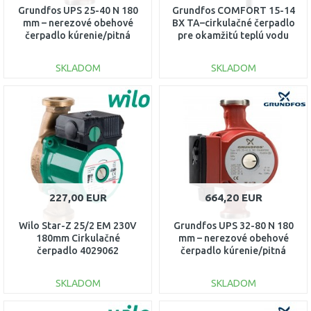
Grundfos UPS 25-40 N 180
Grundfos COMFORT 15-14
mm – nerezové obehové
BX TA–cirkulačné čerpadlo
čerpadlo kúrenie/pitná
pre okamžitú teplú vodu
voda, 6/4"96913060
97916749
SKLADOM
SKLADOM
DO KOŠÍKA
DO KOŠÍKA
Porovnať
Porovnať
227,00 EUR
664,20 EUR
Wilo Star-Z 25/2 EM 230V
Grundfos UPS 32-80 N 180
180mm Cirkulačné
mm – nerezové obehové
čerpadlo 4029062
čerpadlo kúrenie/pitná
voda 2" 95906448
SKLADOM
SKLADOM