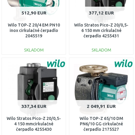
512,90 EUR
377,12 EUR
Wilo TOP-Z 20/4 EM PN10
Wilo Stratos Pico-Z 20/0,5-
inox cirkulačné čerpadlo
6 150 mm cirkulačné
2045519
čerpadlo 4255431
SKLADOM
SKLADOM
DO KOŠÍKA
DO KOŠÍKA
Porovnať
Porovnať
337,34 EUR
2 049,91 EUR
Wilo Stratos Pico-Z 20/0,5-
Wilo TOP-Z 65/10 DM
4 150 mmcirkulačné
PN6/10 GG cirkulačné
čerpadlo 4255430
čerpadlo 2175527