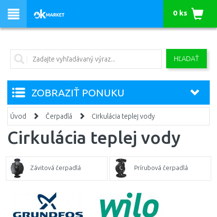
0 ks
HĽADAŤ
ZOBRAZIŤ PONUKU
Úvod
Čerpadlá
Cirkulácia teplej vody
Cirkulácia teplej vody
Závitová čerpadlá
Prírubová čerpadlá