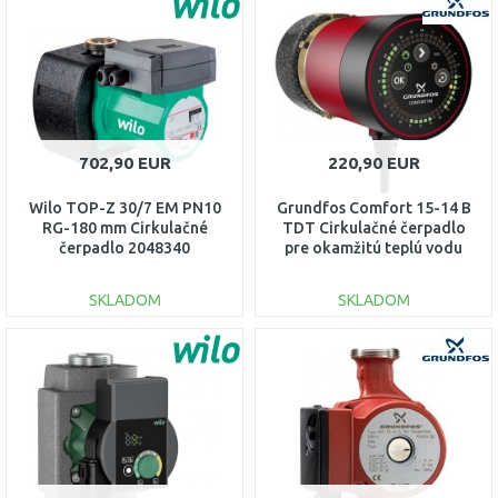
DO KOŠÍKA
DO KOŠÍKA
Porovnať
Porovnať
702,90 EUR
220,90 EUR
Wilo TOP-Z 30/7 EM PN10
Grundfos Comfort 15-14 B
RG-180 mm Cirkulačné
TDT Cirkulačné čerpadlo
čerpadlo 2048340
pre okamžitú teplú vodu
99812350
SKLADOM
SKLADOM
DO KOŠÍKA
DO KOŠÍKA
Porovnať
Porovnať