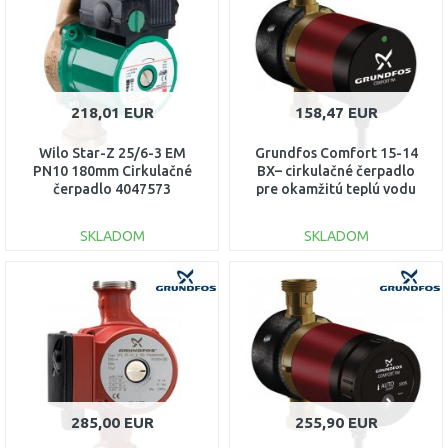
Porovnať
Porovnať
218,01 EUR
158,47 EUR
Wilo Star-Z 25/6-3 EM
Grundfos Comfort 15-14
PN10 180mm Cirkulačné
BX– cirkulačné čerpadlo
čerpadlo 4047573
pre okamžitú teplú vodu
97916772
SKLADOM
SKLADOM
DO KOŠÍKA
DO KOŠÍKA
Porovnať
Porovnať
285,00 EUR
255,90 EUR