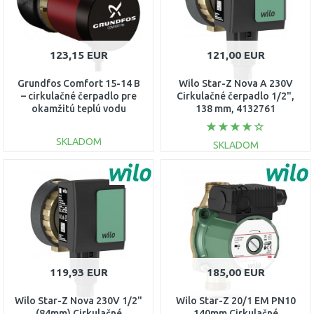
123,15 EUR
121,00 EUR
Grundfos Comfort 15-14 B
Wilo Star-Z Nova A 230V
– cirkulačné čerpadlo pre
Cirkulačné čerpadlo 1/2",
okamžitú teplú vodu
138 mm, 4132761
97916771
SKLADOM
SKLADOM
DO KOŠÍKA
DO KOŠÍKA
Porovnať
Porovnať
119,93 EUR
185,00 EUR
Wilo Star-Z Nova 230V 1/2"
Wilo Star-Z 20/1 EM PN10
(84mm) Cirkulačné
140mm Cirkulačné