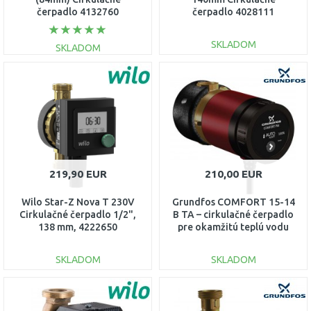
čerpadlo 4132760
čerpadlo 4028111
SKLADOM
SKLADOM
DO KOŠÍKA
DO KOŠÍKA
Porovnať
Porovnať
219,90 EUR
210,00 EUR
Wilo Star-Z Nova T 230V
Grundfos COMFORT 15-14
Cirkulačné čerpadlo 1/2",
B TA – cirkulačné čerpadlo
138 mm, 4222650
pre okamžitú teplú vodu
97916757
SKLADOM
SKLADOM
DO KOŠÍKA
DO KOŠÍKA