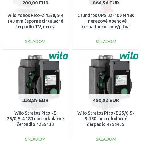
280,00 EUR
866,56 EUR
Wilo Yonos Pico-Z 15/0,5-4
Grundfos UPS 32-100 N 180
140 mm úsporné cirkulačné
– nerezové obehové
čerpadlo TV, nerez
čerpadlo kúrenie/pitná
4255411
voda 2" 95906489
SKLADOM
SKLADOM
DO KOŠÍKA
DO KOŠÍKA
Porovnať
Porovnať
338,89 EUR
490,92 EUR
Wilo Stratos Pico -Z
Wilo Stratos Pico-Z 25/0,5-
25/0,5-4 180 mm cirkulačné
8-180 mm cirkulačné
čerpadlo 4255433
čerpadlo 4255435
SKLADOM
SKLADOM