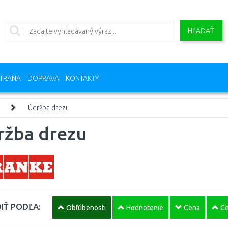
HĽADAŤ
TRANA
DOPRAVA
KONTAKTY
Údržba drezu
ržba drezu
IŤ PODĽA:
Obľúbenosti
Hodnotenie
Cena
Ce