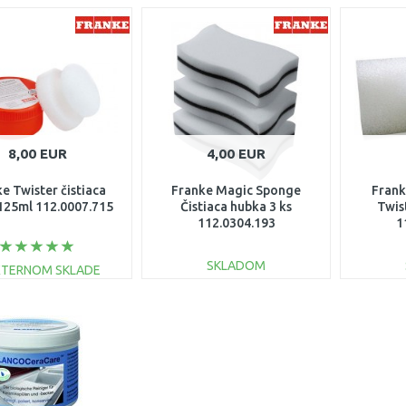
8,00 EUR
4,00 EUR
e Twister čistiaca
Franke Magic Sponge
Frank
125ml 112.0007.715
Čistiaca hubka 3 ks
Twis
112.0304.193
1
SKLADOM
XTERNOM SKLADE
DO KOŠÍKA
DO KOŠÍKA
Porovnať
Porovnať