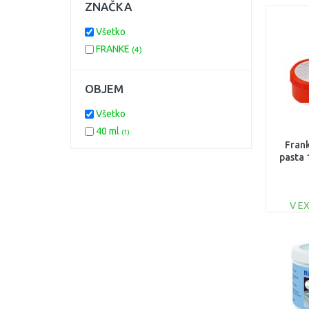
ZNAČKA
Všetko
FRANKE
(4)
OBJEM
Všetko
40 ml
(1)
Frank
pasta 
V E