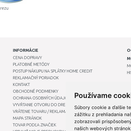
drezu
INFORMÁCIE
O
CENA DOPRAVY
M
PLATOBNÉ METÓDY
M
POSTUP NÁKUPU NA SPLÁTKY HOME CREDIT
H
REKLAMAČNÝ PORIADOK
KONTAKT
OBCHODNÉ PODMIENKY
Používame cook
OCHRANA OSOBNÝCH ÚDAJOV
VYVŔTANIE OTVORU DO DREZU PRE KUCHYNSKÚ BATÉRIU
Súbory cookie a ďalšie t
VRÁTENIE TOVARU / REKLAMÁCIE
zážitku z prehliadania n
MAPA STRÁNOK
zobrazovali prispôsobený
TOVAR PODĽA ZNAČIEK
našich webových stránok 