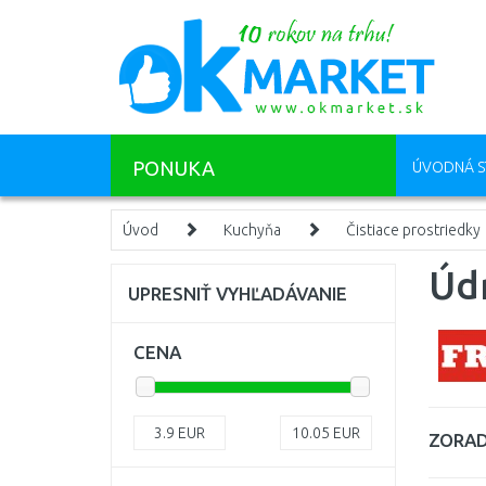
PONUKA
ÚVODNÁ S
Úvod
Kuchyňa
Čistiace prostriedky
Úd
UPRESNIŤ VYHĽADÁVANIE
CENA
3.9
EUR
10.05
EUR
ZORAD