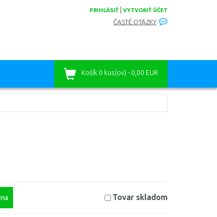
|
PRIHLÁSIŤ
VYTVORIŤ ÚČET
ČASTÉ OTÁZKY
Košík
0 kus(ov) - 0,00 EUR
Tovar skladom
na