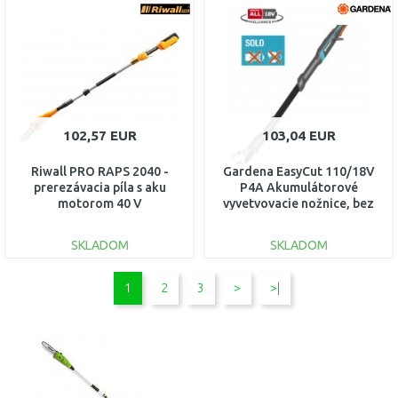
DO KOŠÍKA
DO KOŠÍKA
Porovnať
Porovnať
102,57 EUR
103,04 EUR
Riwall PRO RAPS 2040 -
Gardena EasyCut 110/18V
prerezávacia píla s aku
P4A Akumulátorové
motorom 40 V
vyvetvovacie nožnice, bez
AC42B1701040B
aku 14772-55
SKLADOM
SKLADOM
DO KOŠÍKA
DO KOŠÍKA
1
2
3
>
>|
Porovnať
Porovnať