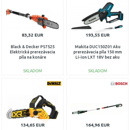
Porovnať
Porovnať
83,32 EUR
193,55 EUR
Black & Decker PS7525
Makita DUC150Z01 Aku
Elektrická prerezávacia
prerezávacia píla 150 mm
píla na konáre
Li-ion LXT 18V bez aku
(25cm/800W)
SKLADOM
SKLADOM
DO KOŠÍKA
DO KOŠÍKA
Porovnať
Porovnať
134,65 EUR
164,96 EUR