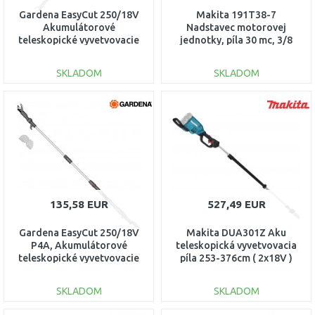
Gardena EasyCut 250/18V
Makita 191T38-7
Akumulátorové
Nadstavec motorovej
teleskopické vyvetvovacie
jednotky, píla 30 mc, 3/8
nožnice, (1x2,0Ah 14774-20
"1.1 mm, EY403MP
SKLADOM
SKLADOM
DO KOŠÍKA
DO KOŠÍKA
Porovnať
Porovnať
135,58 EUR
527,49 EUR
Gardena EasyCut 250/18V
Makita DUA301Z Aku
P4A, Akumulátorové
teleskopická vyvetvovacia
teleskopické vyvetvovacie
píla 253-376cm ( 2x18V )
nožnice, 14774-55
bez aku
SKLADOM
SKLADOM