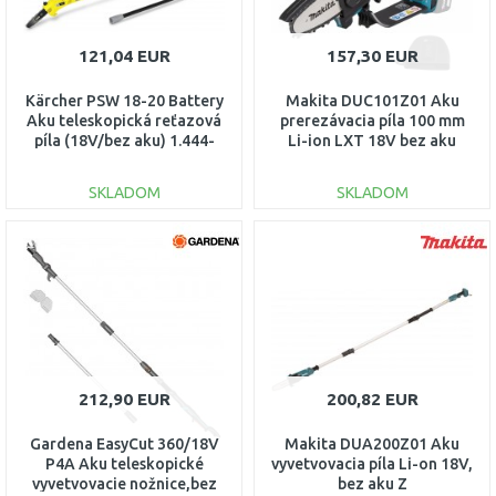
121,04 EUR
157,30 EUR
Kärcher PSW 18-20 Battery
Makita DUC101Z01 Aku
Aku teleskopická reťazová
prerezávacia píla 100 mm
píla (18V/bez aku) 1.444-
Li-ion LXT 18V bez aku
010.0
SKLADOM
SKLADOM
DO KOŠÍKA
DO KOŠÍKA
Porovnať
Porovnať
212,90 EUR
200,82 EUR
Gardena EasyCut 360/18V
Makita DUA200Z01 Aku
P4A Aku teleskopické
vyvetvovacia píla Li-on 18V,
vyvetvovacie nožnice,bez
bez aku Z