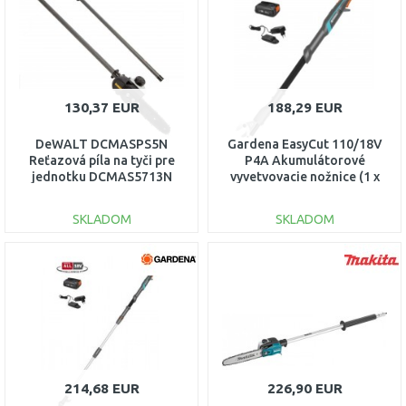
Porovnať
Porovnať
130,37 EUR
188,29 EUR
DeWALT DCMASPS5N
Gardena EasyCut 110/18V
Reťazová píla na tyči pre
P4A Akumulátorové
jednotku DCMAS5713N
vyvetvovacie nožnice (1 x
2,0 Ah) 14772-20
SKLADOM
SKLADOM
DO KOŠÍKA
DO KOŠÍKA
Porovnať
Porovnať
214,68 EUR
226,90 EUR