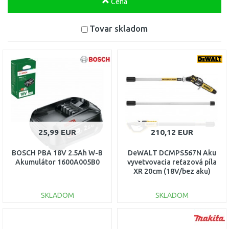
Cena
Tovar skladom
25,99 EUR
210,12 EUR
BOSCH PBA 18V 2.5Ah W-B
DeWALT DCMPS567N Aku
Akumulátor 1600A005B0
vyvetvovacia reťazová píla
XR 20cm (18V/bez aku)
SKLADOM
SKLADOM
DO KOŠÍKA
DO KOŠÍKA