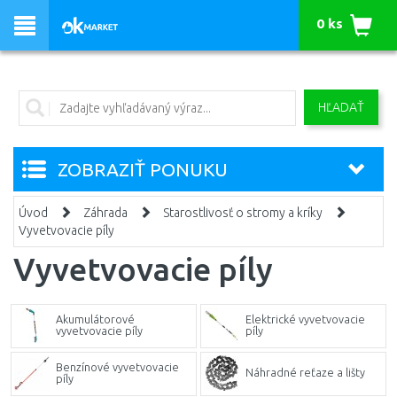
0 ks
HĽADAŤ
ZOBRAZIŤ PONUKU
Úvod
Záhrada
Starostlivosť o stromy a kríky
Vyvetvovacie píly
Vyvetvovacie píly
Akumulátorové
Elektrické vyvetvovacie
vyvetvovacie píly
píly
Benzínové vyvetvovacie
Náhradné reťaze a lišty
píly