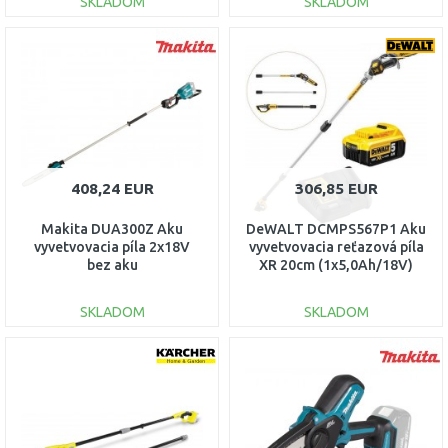
SKLADOM
SKLADOM
DO KOŠÍKA
DO KOŠÍKA
Porovnať
Porovnať
408,24 EUR
306,85 EUR
Makita DUA300Z Aku
DeWALT DCMPS567P1 Aku
vyvetvovacia píla 2x18V
vyvetvovacia reťazová píla
bez aku
XR 20cm (1x5,0Ah/18V)
SKLADOM
SKLADOM
DO KOŠÍKA
DO KOŠÍKA
Porovnať
Porovnať