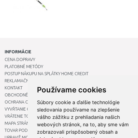
INFORMÁCIE
CENA DOPRAVY
PLATOBNÉ METÓDY
POSTUP NÁKUPU NA SPLÁTKY HOME CREDIT
REKLAMAČNÝ PORIADOK
KONTAKT
Používame cookies
OBCHODNÉ PODMIENKY
Súbory cookie a ďalšie technológie
OCHRANA OSOBNÝCH ÚDAJOV
VYVŔTANIE OTVORU DO DREZU PRE KUCHYNSKÚ BATÉRIU
sledovania používame na zlepšenie
VRÁTENIE TOVARU / REKLAMÁCIE
vášho zážitku z prehliadania našich
MAPA STRÁNOK
webových stránok, na to, aby sme vám
TOVAR PODĽA ZNAČIEK
zobrazovali prispôsobený obsah a
UPRAVIŤ MOJE PREDVOĽBY COOKIES