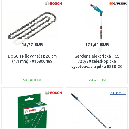
DO KOŠÍKA
DO KOŠÍKA
Porovnať
Porovnať
15,77 EUR
171,61 EUR
BOSCH Pílový reťaz 20 cm
Gardena elektrická TCS
(1,1 mm) F016800489
720/20 teleskopická
vyvetvovacia pílka 8868-20
SKLADOM
SKLADOM
DO KOŠÍKA
DO KOŠÍKA
Porovnať
Porovnať