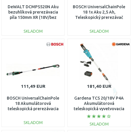
DeWALT DCMPS520N Aku
BOSCH UniversalChainPole
bezuhlíková prerezávacia
18 1x Aku 2,5 Ah,
píla 150mm XR (18V/bez
Teleskopický prerezávač
aku)
konárov 06008B3100
SKLADOM
SKLADOM
DO KOŠÍKA
DO KOŠÍKA
Porovnať
Porovnať
111,49 EUR
181,40 EUR
BOSCH UniversalChainPole
Gardena TCS 20/18V P4A
18 Akumulátorová
Akumulátorová
teleskopická prerezávacia
teleskopická vyvetvovacia
píla 06008B3101
pílka, sada 14770-20
SKLADOM
SKLADOM