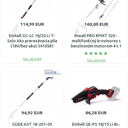
114,99 EUR
160,00 EUR
Einhell GC-LC 18/20 Li T-
Riwall PRO RPMT 520 -
Solo Aku prerezávacia píla
multifunkčný krovinorez s
(18V/bez aku) 3410581
benzínovým motorom 4 v 1
PB41A2001095B
SKLADOM
SKLADOM
DO KOŠÍKA
DO KOŠÍKA
Porovnať
Porovnať
94,92 EUR
86,28 EUR
GÜDE AST 18-201-05
Einhell GE-PS 18/15 Li BL-