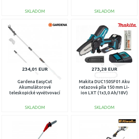
aku 14776-55
SKLADOM
SKLADOM
DO KOŠÍKA
DO KOŠÍKA
Porovnať
Porovnať
234,01 EUR
273,28 EUR
Gardena EasyCut
Makita DUC150SF01 Aku
Akumulátorové
reťazová píla 150 mm Li-
teleskopické vyvětvovací
ion LXT (1x3,0 Ah/18V)
nůžky 360/18V P4A, 14776-
20
SKLADOM
SKLADOM
DO KOŠÍKA
DO KOŠÍKA
Porovnať
Porovnať