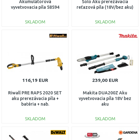
Akumulátorová
Solo Aku prerezávacia
vyvetvovacia píla 58594
reťazová píla (18V/bez aku)
4600040
SKLADOM
SKLADOM
DO KOŠÍKA
DO KOŠÍKA
Porovnať
Porovnať
116,19 EUR
239,00 EUR
Riwall PRE RAPS 2020 SET
Makita DUA200Z Aku
aku prerezávacia píla +
vyvetvovacia píla 18V bez
batéria + nab.
aku
AC42E2101008B
SKLADOM
SKLADOM
DO KOŠÍKA
DO KOŠÍKA