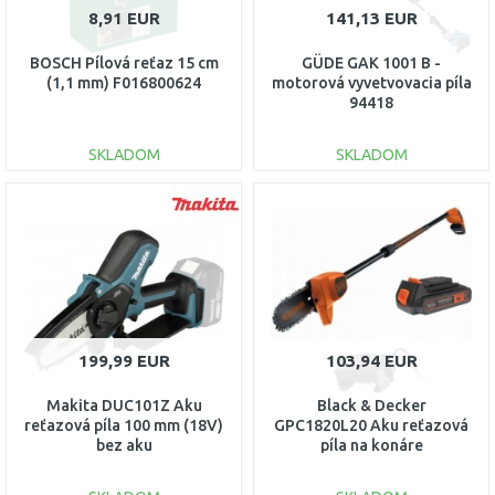
8,91 EUR
141,13 EUR
BOSCH Pílová reťaz 15 cm
GÜDE GAK 1001 B -
(1,1 mm) F016800624
motorová vyvetvovacia píla
94418
SKLADOM
SKLADOM
DO KOŠÍKA
DO KOŠÍKA
Porovnať
Porovnať
199,99 EUR
103,94 EUR
Makita DUC101Z Aku
Black & Decker
reťazová píla 100 mm (18V)
GPC1820L20 Aku reťazová
bez aku
píla na konáre
(20cm/18V/1x2,0Ah)