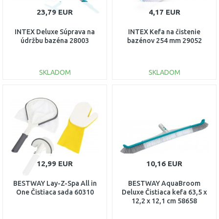
23,79 EUR
4,17 EUR
INTEX Deluxe Súprava na
INTEX Kefa na čistenie
údržbu bazéna 28003
bazénov 254 mm 29052
SKLADOM
SKLADOM
DO KOŠÍKA
DO KOŠÍKA
Porovnať
Porovnať
12,99 EUR
10,16 EUR
BESTWAY Lay-Z-Spa All in
BESTWAY AquaBroom
One Čistiaca sada 60310
Deluxe Čistiaca kefa 63,5 x
12,2 x 12,1 cm 58658