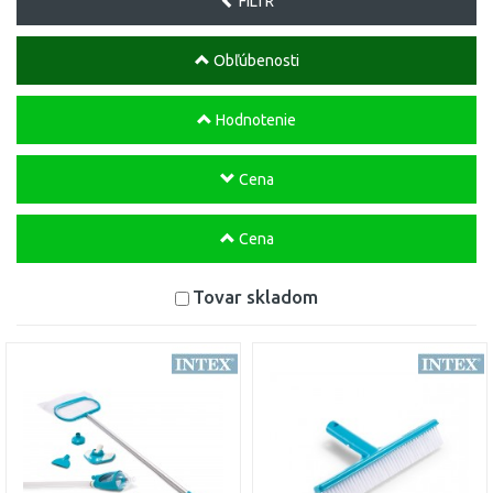
FILTR
Obľúbenosti
Hodnotenie
Cena
Cena
Tovar skladom