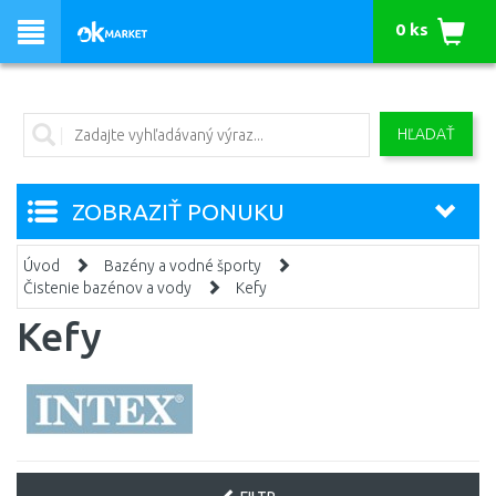
0 ks
HĽADAŤ
ZOBRAZIŤ PONUKU
Úvod
Bazény a vodné športy
Čistenie bazénov a vody
Kefy
Kefy