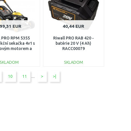
99,31 EUR
40,44 EUR
l PRO RPM 5355
Riwall PRO RAB 420 -
kční sekačka 4v1 s
batérie 20 V (4 Ah)
novým motorem a
RACC00079
pojezdem
12B2001057B
SKLADOM
SKLADOM
DO KOŠÍKA
DO KOŠÍKA
10
11
....
>
>|
Porovnať
Porovnať