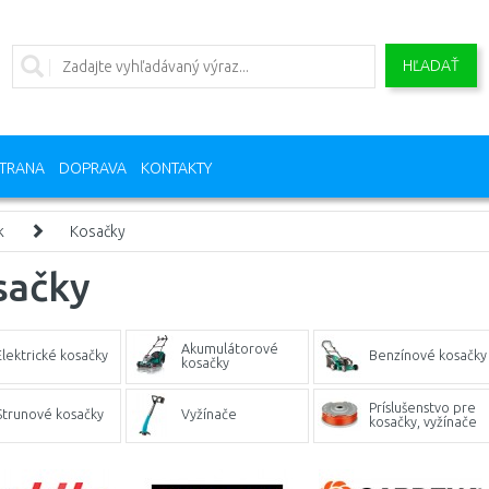
HĽADAŤ
TRANA
DOPRAVA
KONTAKTY
k
Kosačky
sačky
Akumulátorové
Elektrické kosačky
Benzínové kosačky
kosačky
Príslušenstvo pre
Strunové kosačky
Vyžínače
kosačky, vyžínače