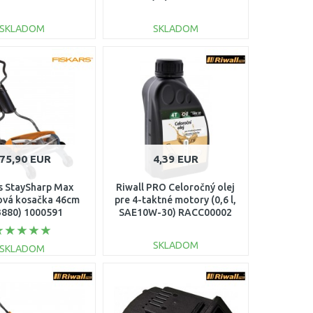
SKLADOM
SKLADOM
DO KOŠÍKA
DO KOŠÍKA
Porovnať
Porovnať
75,90 EUR
4,39 EUR
rs StaySharp Max
Riwall PRO Celoročný olej
ová kosačka 46cm
pre 4-taktné motory (0,6 l,
3880) 1000591
SAE10W-30) RACC00002
SKLADOM
SKLADOM
DO KOŠÍKA
DO KOŠÍKA
Porovnať
Porovnať