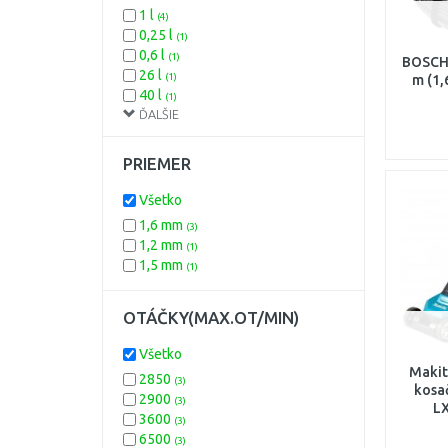
6
(3)
1 l
(4)
7
(3)
0,25 l
(1)
Integrovaný
(3)
0,6 l
(1)
BOSCH 
26 l
(1)
m (1
40 l
(1)
ĎALŠIE
PRIEMER
Všetko
1,6 mm
(3)
1,2 mm
(1)
1,5 mm
(1)
OTÁČKY(MAX.OT/MIN)
Všetko
Maki
2850
(3)
kosa
2900
(3)
L
3600
(3)
6500
(3)