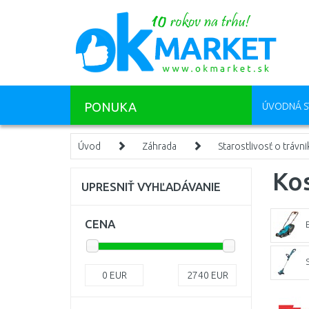
PONUKA
ÚVODNÁ S
Úvod
Záhrada
Starostlivosť o trávni
Ko
UPRESNIŤ VYHĽADÁVANIE
CENA
0
EUR
2740
EUR