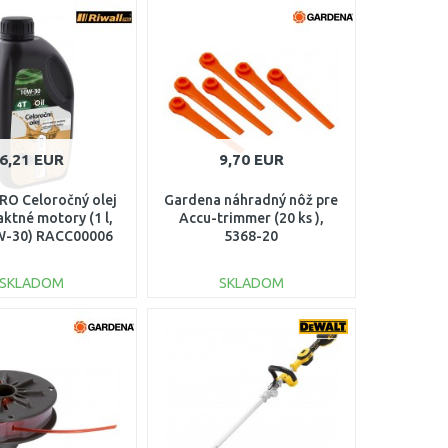
DO KOŠÍKA
DO KOŠÍKA
Porovnať
Porovnať
6,21 EUR
9,70 EUR
PRO Celoročný olej
Gardena náhradný nôž pre
aktné motory (1 l,
Accu-trimmer (20 ks ),
-30) RACC00006
5368-20
SKLADOM
SKLADOM
DO KOŠÍKA
DO KOŠÍKA
Porovnať
Porovnať