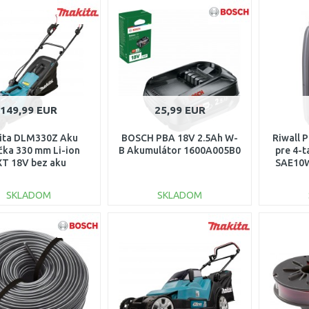
DO KOŠÍKA
DO KOŠÍKA
Porovnať
Porovnať
149,99 EUR
25,99 EUR
ita DLM330Z Aku
BOSCH PBA 18V 2.5Ah W-
Riwall 
čka 330 mm Li-ion
B Akumulátor 1600A005B0
pre 4-t
XT 18V bez aku
SAE10W
SKLADOM
SKLADOM
DO KOŠÍKA
DO KOŠÍKA
Porovnať
Porovnať