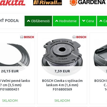
IŤ PODĽA:
Obľúbenosti
Hodnotenie
Cena
Ce
20,15 EUR
7,59 EUR
 Veľmi pevné lanko
BOSCH Cievka s vyžínacím
BOSCH 
7 cm (3,5 mm)
lankom 4 m (1,6 mm)
C
F016800431
F016800569
1
SKLADOM
SKLADOM