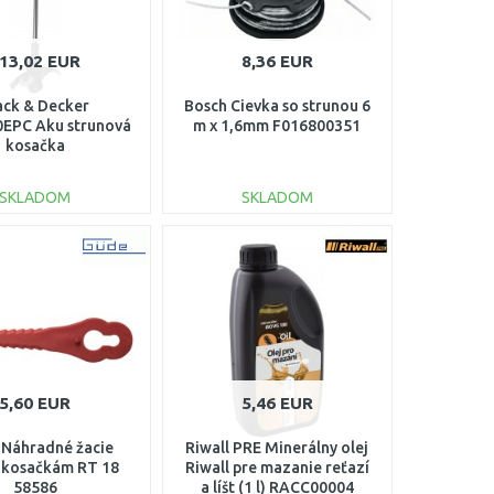
13,02 EUR
8,36 EUR
ack & Decker
Bosch Cievka so strunou 6
EPC Aku strunová
m x 1,6mm F016800351
kosačka
8V/1x4,0Ah) Li-Ion
SKLADOM
SKLADOM
DO KOŠÍKA
DO KOŠÍKA
Porovnať
Porovnať
5,60 EUR
5,46 EUR
Náhradné žacie
Riwall PRE Minerálny olej
 kosačkám RT 18
Riwall pre mazanie reťazí
58586
a líšt (1 l) RACC00004