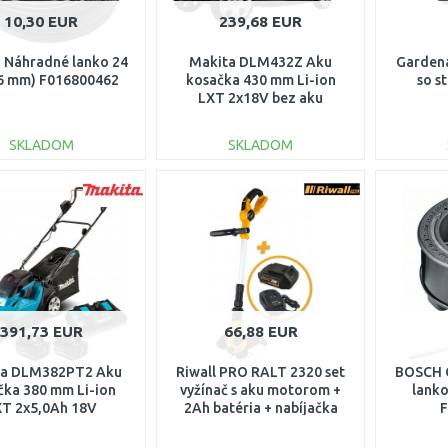
10,30 EUR
239,68 EUR
Náhradné lanko 24
Makita DLM432Z Aku
Gardena
,6 mm) F016800462
kosačka 430 mm Li-ion
so s
LXT 2x18V bez aku
SKLADOM
SKLADOM
DO KOŠÍKA
DO KOŠÍKA
Porovnať
Porovnať
391,73 EUR
66,88 EUR
ta DLM382PT2 Aku
Riwall PRO RALT 2320 set
BOSCH C
čka 380 mm Li-ion
vyžínač s aku motorom +
lanko
XT 2x5,0Ah 18V
2Ah batéria + nabíjačka
F
20V AT41E2001004B