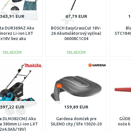
363,91 EUR
67,79 EUR
1
ta DUR369AZ Aku
BOSCH EasyGrassCut 18V-
Bl
inorez Li-ion LXT
26 Akumulátorový vyžínač
STC1840
2x18V bez aku
06008C1C04
(30cm/1
SKLADOM
SKLADOM
DO KOŠÍKA
DO KOŠÍKA
Porovnať
Porovnať
397,22 EUR
159,89 EUR
ta DLM382CM2 Aku
Gardena domček pre
GÜDE 
a 380mm Li-ion LXT
SILENO city / life 15020-20
nože k
(2x4,0Ah/18V)