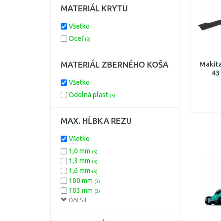
MATERIÁL KRYTU
Všetko
Oceľ
(3)
MATERIÁL ZBERNÉHO KOŠA
Makita
43
Všetko
Odolná plast
(3)
MAX. HĹBKA REZU
Všetko
1,0 mm
(3)
1,3 mm
(3)
1,6 mm
(3)
100 mm
(3)
103 mm
(3)
ĎALŠIE
11 mm
(3)
115 mm
(3)
120 mm
(3)