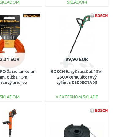
SKLADOM
SKLADOM
DO KOŠÍKA
DO KOŠÍKA
Porovnať
Porovnať
2,31 EUR
99,90 EUR
RO Žacie lanko pr.
BOSCH EasyGrassCut 18V-
m, dĺžka 15m,
230 Akumulátorový
orcový prierez
vyžínač 06008C1A03
RACC00076
SKLADOM
V EXTERNOM SKLADE
DO KOŠÍKA
DO KOŠÍKA
Porovnať
Porovnať