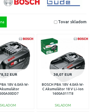
Tovar skladom
na
78,52 EUR
38,07 EUR
PBA 18V 6.0Ah W-
BOSCH PBA 18V 4.0Ah W-
 Akumulátor
C Akumulátor 18 V Li-Ion
600A00DD7
1600A011T8
SKLADOM
SKLADOM