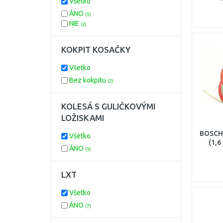
Všetko
ÁNO
(5)
NIE
(2)
KOKPIT KOSAČKY
Všetko
Bez kokpitu
(2)
KOLESÁ S GULIČKOVÝMI
LOŽISKAMI
BOSCH 
Všetko
(1,
ÁNO
(3)
LXT
Všetko
ÁNO
(7)