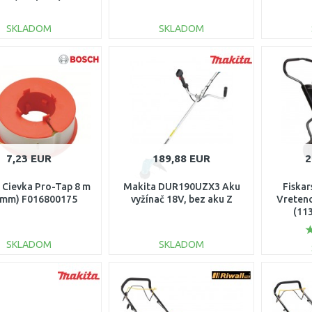
SKLADOM
SKLADOM
DO KOŠÍKA
DO KOŠÍKA
Porovnať
Porovnať
7,23 EUR
189,88 EUR
2
Cievka Pro-Tap 8 m
Makita DUR190UZX3 Aku
Fiska
6 mm) F016800175
vyžínač 18V, bez aku Z
Vreten
(11
SKLADOM
SKLADOM
DO KOŠÍKA
DO KOŠÍKA
Porovnať
Porovnať