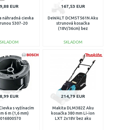
9,88 EUR
167,53 EUR
 náhradná cievka
DeWALT DCMST561N Aku
trunou 5307-20
strunová kosačka
(18V/36cm) bez
akumulátora
SKLADOM
SKLADOM
DO KOŠÍKA
DO KOŠÍKA
Porovnať
Porovnať
8,99 EUR
214,79 EUR
ievka s vyžínacím
Makita DLM382Z Aku
m 6 m (1,6 mm)
kosačka 380 mm Li-ion
016800570
LXT 2x18V bez aku