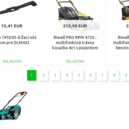
13,41 EUR
213,90 EUR
2
 191D43-8 Žací nôž
Riwall PRO RPM 4735 -
Riwal
 cm pre DLM432
multifunkčná trávna
multifun
kosačka 4v1 s pojazdom
benzi
PM12B1901023B
PM
SKLADOM
SKLADOM
DO KOŠÍKA
DO KOŠÍKA
1
2
3
4
5
6
7
8
9
Porovnať
Porovnať