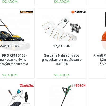
SKLADOM
SKLADOM
DO KOŠÍKA
DO KOŠÍKA
Porovnať
Porovnať
246,48 EUR
17,21 EUR
ll PRO RPM 5135 -
Gardena Náhradný nôž
Riwall P
vna kosačka 4v1 s
pre, sekanie a mulčovanie
1,2m
ínovým motorom a
4087-20
štv
pojazdom
M12B1901009B
SKLADOM
SKLADOM
DO KOŠÍKA
DO KOŠÍKA
Porovnať
Porovnať