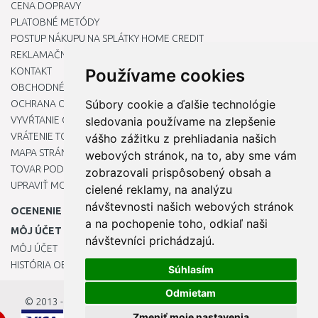
CENA DOPRAVY
PLATOBNÉ METÓDY
POSTUP NÁKUPU NA SPLÁTKY HOME CREDIT
REKLAMAČNÝ PORIADOK
KONTAKT
Používame cookies
OBCHODNÉ PODMIENKY
Súbory cookie a ďalšie technológie
OCHRANA OSOBNÝCH ÚDAJOV
VYVŔTANIE OTVORU DO DREZU PRE KUCHYNSKÚ BATÉRIU
sledovania používame na zlepšenie
VRÁTENIE TOVARU / REKLAMÁCIE
vášho zážitku z prehliadania našich
MAPA STRÁNOK
webových stránok, na to, aby sme vám
TOVAR PODĽA ZNAČIEK
zobrazovali prispôsobený obsah a
UPRAVIŤ MOJE PREDVOĽBY COOKIES
cielené reklamy, na analýzu
návštevnosti našich webových stránok
OCENENIE
a na pochopenie toho, odkiaľ naši
MÔJ ÚČET
návštevníci prichádzajú.
MÔJ ÚČET
HISTÓRIA OBJEDNÁVOK
Súhlasím
Odmietam
© 2013 - 2026
OKmarket.sk
Zmeniť moje nastavenia