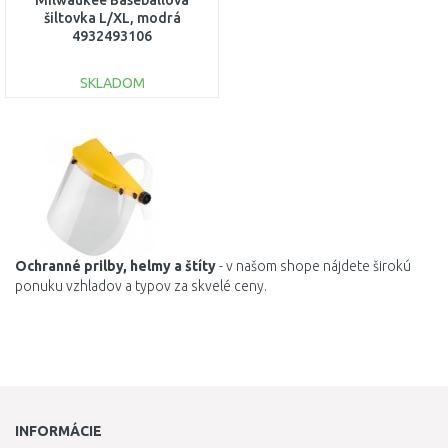
Milwaukee Baseballová
šiltovka L/XL, modrá
4932493106
SKLADOM
DO KOŠÍKA
Porovnať
Ochranné
prilby
,
helmy
a
štíty
- v našom shope nájdete širokú
ponuku vzhladov a typov za skvelé ceny.
INFORMÁCIE