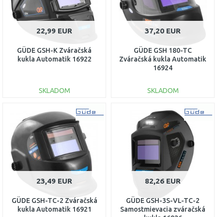
22,99 EUR
37,20 EUR
GÜDE GSH-K Zváračská
GÜDE GSH 180-TC
kukla Automatik 16922
Zváračská kukla Automatik
16924
SKLADOM
SKLADOM
DO KOŠÍKA
DO KOŠÍKA
Porovnať
Porovnať
23,49 EUR
82,26 EUR
GÜDE GSH-TC-2 Zváračská
GÜDE GSH-3S-VL-TC-2
kukla Automatik 16921
Samostmievacia zváračská