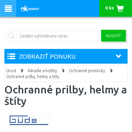
0 ks
HĽADAŤ
ZOBRAZIŤ PONUKU
Úvod
Náradie a hobby
Ochranné pomôcky
Ochranné prilby, helmy a štíty
Ochranné prilby, helmy a
štíty