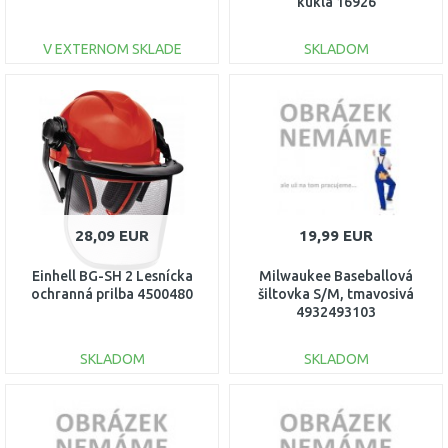
kukla 16926
V EXTERNOM SKLADE
SKLADOM
DO KOŠÍKA
DO KOŠÍKA
Porovnať
Porovnať
28,09 EUR
19,99 EUR
Einhell BG-SH 2 Lesnícka
Milwaukee Baseballová
ochranná prilba 4500480
šiltovka S/M, tmavosivá
4932493103
SKLADOM
SKLADOM
DO KOŠÍKA
DO KOŠÍKA
Porovnať
Porovnať