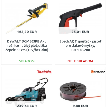
Porovnať
Porovnať
162,20 EUR
25,01 EUR
DeWALT DCM563PB Aku
Bosch AQT spúšťač - pištoľ
nožnice na živý plot,dĺžka
pre tlakové myčky,
čepele 55 cm (18V/bez aku)
F016F05280
SKLADOM
NIE JE SKLADOM
DO KOŠÍKA
DO KOŠÍKA
Porovnať
Porovnať
239,68 EUR
9,88 EUR