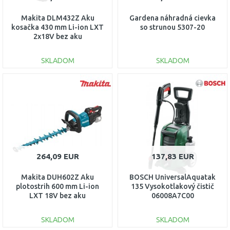
Makita DLM432Z Aku
Gardena náhradná cievka
kosačka 430 mm Li-ion LXT
so strunou 5307-20
2x18V bez aku
SKLADOM
SKLADOM
DO KOŠÍKA
DO KOŠÍKA
Porovnať
Porovnať
264,09 EUR
137,83 EUR
Makita DUH602Z Aku
BOSCH UniversalAquatak
plotostrih 600 mm Li-ion
135 Vysokotlakový čistič
LXT 18V bez aku
06008A7C00
SKLADOM
SKLADOM