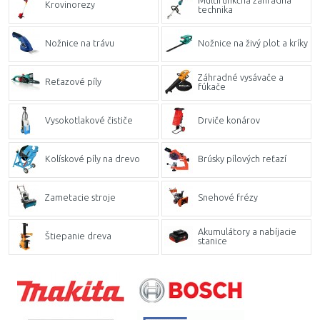
Multifunkčná záhradná
Krovinorezy
technika
Nožnice na trávu
Nožnice na živý plot a kríky
Záhradné vysávače a
Reťazové píly
fúkače
Vysokotlakové čističe
Drviče konárov
Kolískové píly na drevo
Brúsky pílových reťazí
Zametacie stroje
Snehové frézy
Akumulátory a nabíjacie
Štiepanie dreva
stanice