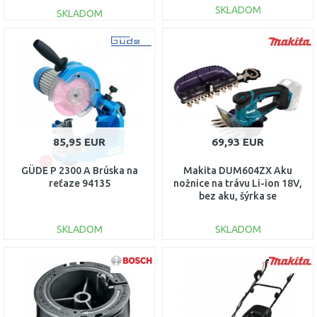
SKLADOM
SKLADOM
DO KOŠÍKA
DO KOŠÍKA
Porovnať
Porovnať
85,95 EUR
69,93 EUR
GÜDE P 2300 A Brúska na
Makita DUM604ZX Aku
reťaze 94135
nožnice na trávu Li-ion 18V,
bez aku, šýrka se
SKLADOM
SKLADOM
DO KOŠÍKA
DO KOŠÍKA
Porovnať
Porovnať