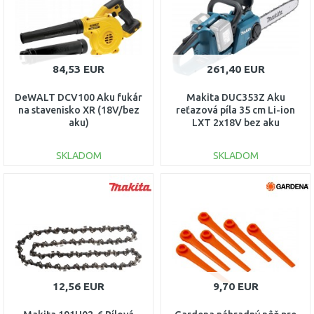
84,53 EUR
261,40 EUR
DeWALT DCV100 Aku fukár
Makita DUC353Z Aku
na stavenisko XR (18V/bez
reťazová píla 35 cm Li-ion
aku)
LXT 2x18V bez aku
SKLADOM
SKLADOM
DO KOŠÍKA
DO KOŠÍKA
Porovnať
Porovnať
12,56 EUR
9,70 EUR