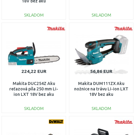
18V bez aku
SKLADOM
SKLADOM
DO KOŠÍKA
DO KOŠÍKA
Porovnať
Porovnať
224,22 EUR
56,86 EUR
Makita DUC254Z Aku
Makita DUM111ZX Aku
reťazová píla 250 mm Li-
nožnice na trávu Li-ion LXT
ion LXT 18V bez aku
18V bez aku
SKLADOM
SKLADOM
DO KOŠÍKA
DO KOŠÍKA
Porovnať
Porovnať