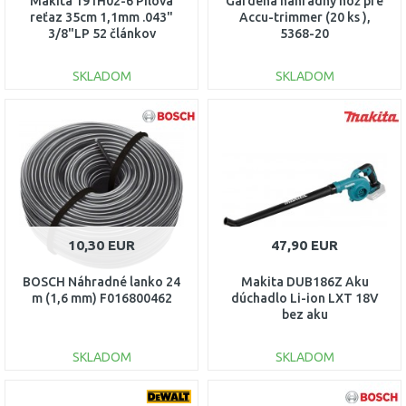
Makita 191H02-6 Pílová
Gardena náhradný nôž pre
reťaz 35cm 1,1mm .043"
Accu-trimmer (20 ks ),
3/8"LP 52 článkov
5368-20
SKLADOM
SKLADOM
DO KOŠÍKA
DO KOŠÍKA
Porovnať
Porovnať
10,30 EUR
47,90 EUR
BOSCH Náhradné lanko 24
Makita DUB186Z Aku
m (1,6 mm) F016800462
dúchadlo Li-ion LXT 18V
bez aku
SKLADOM
SKLADOM
DO KOŠÍKA
DO KOŠÍKA