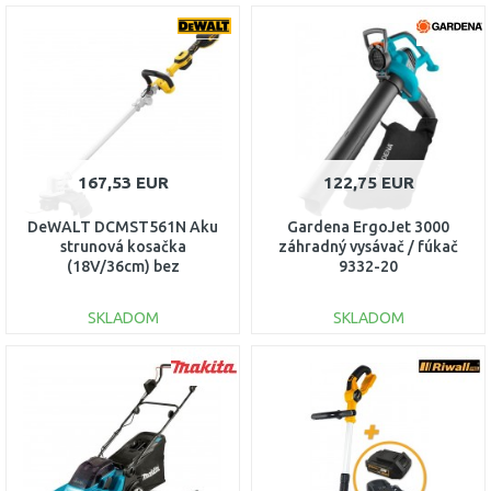
DO KOŠÍKA
DO KOŠÍKA
Porovnať
Porovnať
167,53 EUR
122,75 EUR
DeWALT DCMST561N Aku
Gardena ErgoJet 3000
strunová kosačka
záhradný vysávač / fúkač
(18V/36cm) bez
9332-20
akumulátora
SKLADOM
SKLADOM
DO KOŠÍKA
DO KOŠÍKA
Porovnať
Porovnať