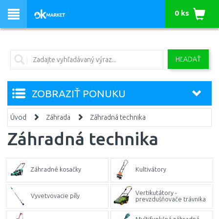
0 ks
HĽADAŤ
ZOBRAZIŤ PONUKU
Úvod
Záhrada
Záhradná technika
Záhradná technika
Záhradné kosačky
Kultivátory
Vertikutátory -
Vyvetvovacie píly
prevzdušňovače trávnika