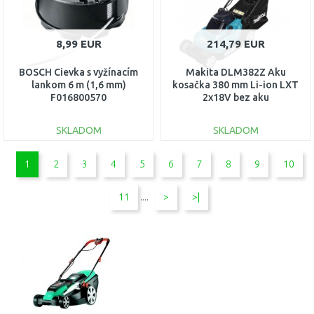
8,99 EUR
214,79 EUR
BOSCH Cievka s vyžínacím
Makita DLM382Z Aku
lankom 6 m (1,6 mm)
kosačka 380 mm Li-ion LXT
F016800570
2x18V bez aku
SKLADOM
SKLADOM
DO KOŠÍKA
DO KOŠÍKA
1
2
3
4
5
6
7
8
9
10
Porovnať
Porovnať
11
....
>
>|