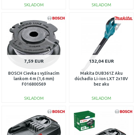
SKLADOM
SKLADOM
DO KOŠÍKA
DO KOŠÍKA
Porovnať
Porovnať
7,59 EUR
132,04 EUR
BOSCH Cievka s vyžínacím
Makita DUB361Z Aku
lankom 4 m (1,6 mm)
dúchadlo Li-ion LXT 2x18V
F016800569
bez aku
SKLADOM
SKLADOM
DO KOŠÍKA
DO KOŠÍKA
Porovnať
Porovnať