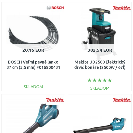
20,15 EUR
302,54 EUR
BOSCH Veľmi pevné lanko
Makita UD2500 Elektrický
37 cm (3,5 mm) F016800431
drvič konáre (2500W / 67l)
SKLADOM
SKLADOM
DO KOŠÍKA
DO KOŠÍKA
Porovnať
Porovnať