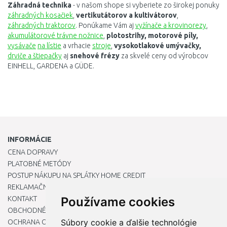
Záhradná technika
- v našom shope si vyberiete zo širokej ponuky
z
áhradných
kosačiek
,
v
ertikutátorov
a
kultivátorov
,
z
áhradných
traktorov
. Ponúkame Vám aj
v
yžínače
a
krovinorezy
,
a
kumulátorové
trávne
nožnice
,
plotostrihy, m
otorové
píly,
v
ysávače
na lístie
a
vrhacie
stroje
,
v
ysokotlakové
umývačky,
drviče
a
štiepačky
aj
s
nehové
frézy
za skvelé ceny od výrobcov
EINHELL, GARDENA a GÜDE.
INFORMÁCIE
CENA DOPRAVY
PLATOBNÉ METÓDY
POSTUP NÁKUPU NA SPLÁTKY HOME CREDIT
REKLAMAČNÝ PORIADOK
KONTAKT
Používame cookies
OBCHODNÉ PODMIENKY
Súbory cookie a ďalšie technológie
OCHRANA OSOBNÝCH ÚDAJOV