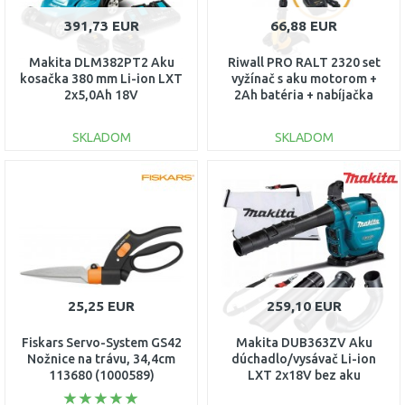
391,73 EUR
66,88 EUR
Makita DLM382PT2 Aku
Riwall PRO RALT 2320 set
kosačka 380 mm Li-ion LXT
vyžínač s aku motorom +
2x5,0Ah 18V
2Ah batéria + nabíjačka
20V AT41E2001004B
SKLADOM
SKLADOM
DO KOŠÍKA
DO KOŠÍKA
Porovnať
Porovnať
25,25 EUR
259,10 EUR
Fiskars Servo-System GS42
Makita DUB363ZV Aku
Nožnice na trávu, 34,4cm
dúchadlo/vysávač Li-ion
113680 (1000589)
LXT 2x18V bez aku