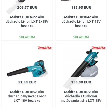
205,77 EUR
112,95 EUR
Makita DUB362Z Aku
Makita DUB184Z Aku
dúchadlo Li-ion LXT 2x18V
dúchadlo Li-ion LXT 18V
bez aku
bez aku
SKLADOM
SKLADOM
DO KOŠÍKA
DO KOŠÍKA
Porovnať
Porovnať
51,99 EUR
159,90 EUR
Makita DUB185Z Aku
Makita DUB187Z Aku
dúchadlo/vysávač Li-ion
dúchadlo s funkciou
LXT 18V bez aku
mulčovania lístia LXT 18V
bez aku