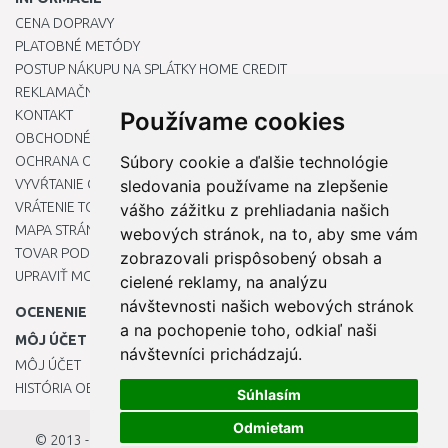
CENA DOPRAVY
PLATOBNÉ METÓDY
POSTUP NÁKUPU NA SPLÁTKY HOME CREDIT
REKLAMAČNÝ PORIADOK
KONTAKT
Používame cookies
OBCHODNÉ PODMIENKY
Súbory cookie a ďalšie technológie
OCHRANA OSOBNÝCH ÚDAJOV
VYVŔTANIE OTVORU DO DREZU PRE KUCHYNSKÚ BATÉRIU
sledovania používame na zlepšenie
VRÁTENIE TOVARU / REKLAMÁCIE
vášho zážitku z prehliadania našich
MAPA STRÁNOK
webových stránok, na to, aby sme vám
TOVAR PODĽA ZNAČIEK
zobrazovali prispôsobený obsah a
UPRAVIŤ MOJE PREDVOĽBY COOKIES
cielené reklamy, na analýzu
návštevnosti našich webových stránok
OCENENIE
a na pochopenie toho, odkiaľ naši
MÔJ ÚČET
návštevníci prichádzajú.
MÔJ ÚČET
HISTÓRIA OBJEDNÁVOK
Súhlasím
Odmietam
© 2013 - 2026
OKmarket.sk