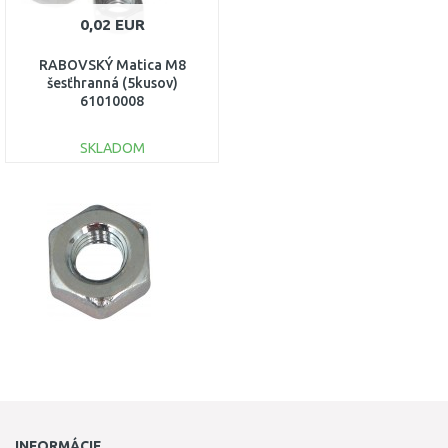
0,02 EUR
RABOVSKÝ Matica M8
šesťhranná (5kusov)
61010008
SKLADOM
DO KOŠÍKA
Porovnať
INFORMÁCIE