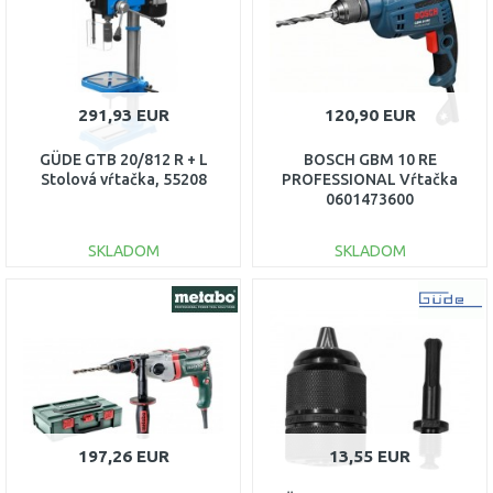
291,93 EUR
120,90 EUR
GÜDE GTB 20/812 R + L
BOSCH GBM 10 RE
Stolová vŕtačka, 55208
PROFESSIONAL Vŕtačka
0601473600
SKLADOM
SKLADOM
DO KOŠÍKA
DO KOŠÍKA
Porovnať
Porovnať
197,26 EUR
13,55 EUR