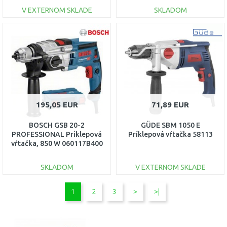
V EXTERNOM SKLADE
SKLADOM
DO KOŠÍKA
DO KOŠÍKA
Porovnať
Porovnať
195,05 EUR
71,89 EUR
BOSCH GSB 20-2
GÜDE SBM 1050 E
PROFESSIONAL Príklepová
Príklepová vŕtačka 58113
vŕtačka, 850 W 060117B400
SKLADOM
V EXTERNOM SKLADE
DO KOŠÍKA
DO KOŠÍKA
1
2
3
>
>|
Porovnať
Porovnať