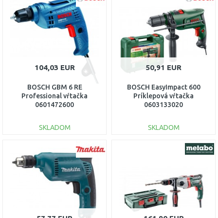
Porovnať
Porovnať
104,03 EUR
50,91 EUR
BOSCH GBM 6 RE
BOSCH EasyImpact 600
Professional vŕtačka
Príklepová vŕtačka
0601472600
0603133020
SKLADOM
SKLADOM
DO KOŠÍKA
DO KOŠÍKA
Porovnať
Porovnať