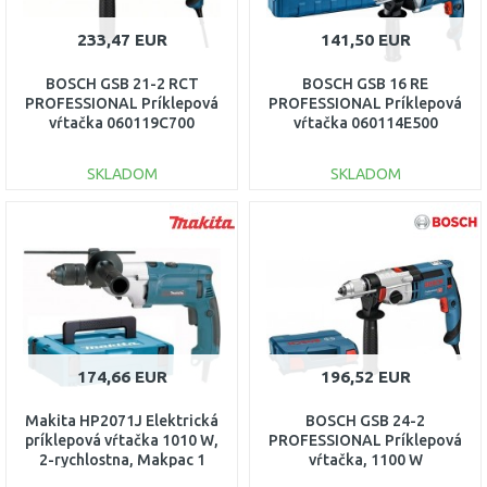
233,47 EUR
141,50 EUR
BOSCH GSB 21-2 RCT
BOSCH GSB 16 RE
PROFESSIONAL Príklepová
PROFESSIONAL Príklepová
vŕtačka 060119C700
vŕtačka 060114E500
SKLADOM
SKLADOM
DO KOŠÍKA
DO KOŠÍKA
Porovnať
Porovnať
174,66 EUR
196,52 EUR
Makita HP2071J Elektrická
BOSCH GSB 24-2
príklepová vŕtačka 1010 W,
PROFESSIONAL Príklepová
2-rychlostna, Makpac 1
vŕtačka, 1100 W
060119C801