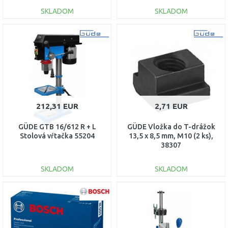
SKLADOM
SKLADOM
DO KOŠÍKA
DO KOŠÍKA
Porovnať
Porovnať
212,31 EUR
2,71 EUR
GÜDE GTB 16/612 R + L
GÜDE Vložka do T-drážok
Stolová vŕtačka 55204
13,5 x 8,5 mm, M10 (2 ks),
38307
SKLADOM
SKLADOM
DO KOŠÍKA
DO KOŠÍKA
Porovnať
Porovnať