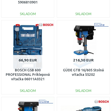
5906810901
SKLADOM
SKLADOM
DO KOŠÍKA
DO KOŠÍKA
Porovnať
Porovnať
66,90 EUR
216,30 EUR
BOSCH GSB 600
GÜDE GTB 16/605 Stolná
PROFESSIONAL Príklepová
vŕtačka 55202
vŕtačka 06011A0321
SKLADOM
SKLADOM
DO KOŠÍKA
DO KOŠÍKA
Porovnať
Porovnať