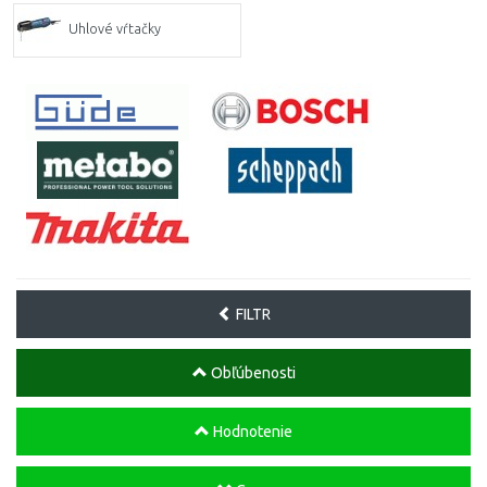
Uhlové vŕtačky
FILTR
Obľúbenosti
Hodnotenie