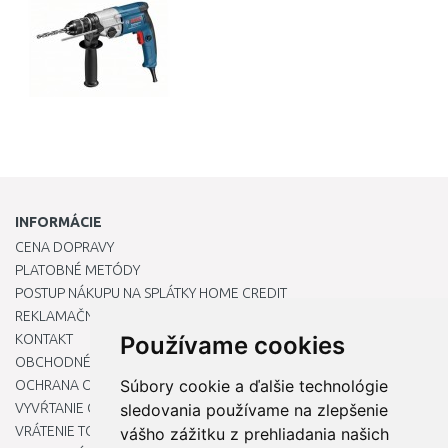
INFORMÁCIE
CENA DOPRAVY
PLATOBNÉ METÓDY
POSTUP NÁKUPU NA SPLÁTKY HOME CREDIT
REKLAMAČNÝ PORIADOK
KONTAKT
Používame cookies
OBCHODNÉ PODMIENKY
Súbory cookie a ďalšie technológie
OCHRANA OSOBNÝCH ÚDAJOV
VYVŔTANIE OTVORU DO DREZU PRE KUCHYNSKÚ BATÉRIU
sledovania používame na zlepšenie
VRÁTENIE TOVARU / REKLAMÁCIE
vášho zážitku z prehliadania našich