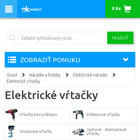
0 ks
HĽADAŤ
ZOBRAZIŤ PONUKU
Úvod
Náradie a hobby
Elektrické náradie
Elektrické vŕtačky
Elektrické vŕtačky
Vŕtačky bez príklepu
Príklepové vŕtačky
Jadrové - diamantové
Stojanové vŕtačky
vŕtačky