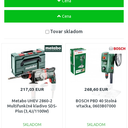
Cena
Cena
Tovar skladom
217,03 EUR
268,60 EUR
Metabo UHEV 2860-2
BOSCH PBD 40 Stolná
Multifunkčné kladivo SDS-
vŕtačka, 0603B07000
Plus (3,4J/1100W)
MetaBOX 145L, 600713500
SKLADOM
SKLADOM