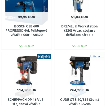
49,90 EUR
51,84 EUR
BOSCH GSB 600
DREMEL® Workstation
PROFESSIONAL Príklepová
(220) Vŕtací stojan s
vŕtačka 06011A0320
držiakom náradia
26150220JB
SKLADOM
SKLADOM
DO KOŠÍKA
DO KOŠÍKA
Porovnať
Porovnať
114,50 EUR
264,20 EUR
SCHEPPACH DP 16 VLS -
GÜDE GTB 20/812 Stolná
stojanová vŕtačka
vŕtačka 55206