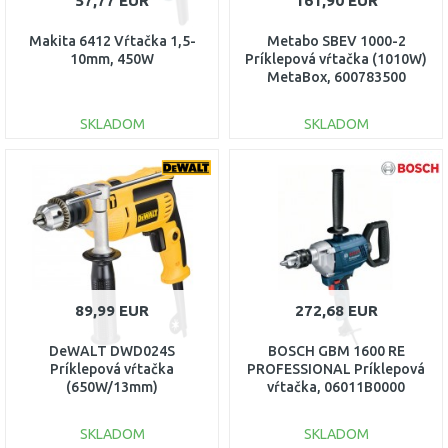
57,77 EUR
161,90 EUR
Makita 6412 Vŕtačka 1,5-
Metabo SBEV 1000-2
10mm, 450W
Príklepová vŕtačka (1010W)
MetaBox, 600783500
SKLADOM
SKLADOM
DO KOŠÍKA
DO KOŠÍKA
Porovnať
Porovnať
89,99 EUR
272,68 EUR
DeWALT DWD024S
BOSCH GBM 1600 RE
Príklepová vŕtačka
PROFESSIONAL Príklepová
(650W/13mm)
vŕtačka, 06011B0000
SKLADOM
SKLADOM