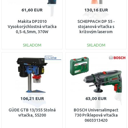
61,60 EUR
130,16 EUR
Makita DP2010
SCHEPPACH DP 55 -
Vysokorýchlostná vŕtačka
stojanová vŕtačka s
0,5-6,5mm, 370W
krížovým laserom
5906822901
SKLADOM
SKLADOM
DO KOŠÍKA
DO KOŠÍKA
Porovnať
Porovnať
106,21 EUR
63,00 EUR
GÜDE GTB 13/355 Stolná
BOSCH UniversalImpact
vŕtačka, 55200
730 Príklepová vŕtačka
0603313420