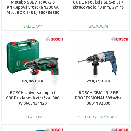
Metabo SBEV 1300-2 S
GÜDE Redukcia SDS-plus +
Príklepová vŕtačka 1300 W,
skľučovadlo 13 mm, 58175
MetaBOX 145 L, 600786500
SKLADOM
SKLADOM
DO KOŠÍKA
DO KOŠÍKA
Porovnať
Porovnať
83,86 EUR
234,79 EUR
BOSCH UniversalImpact
BOSCH GBM 13-2 RE
800 Príklepová vŕtačka, 800
PROFESSIONAL Vŕtačka
W 0603131120
06011B2000
SKLADOM
V EXTERNOM SKLADE
DO KOŠÍKA
DO KOŠÍKA