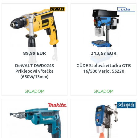
DO KOŠÍKA
DO KOŠÍKA
Porovnať
Porovnať
89,99 EUR
313,67 EUR
DeWALT DWD024S
GÜDE Stolová vŕtačka GTB
Príklepová vŕtačka
16/500 Vario, 55220
(650W/13mm)
SKLADOM
SKLADOM
DO KOŠÍKA
DO KOŠÍKA
Porovnať
Porovnať