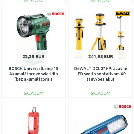
SKLADOM
SKLADOM
DO KOŠÍKA
DO KOŠÍKA
Porovnať
Porovnať
23,39 EUR
241,95 EUR
BOSCH UniversalLamp 18
DeWALT DCL079 Pracovné
Akumulátorové svietidlo
LED svetlo so statívom XR
(bez akumulátora a
(18V/bez aku)
nabíjačky) 06039A1100
SKLADOM
SKLADOM
DO KOŠÍKA
DO KOŠÍKA
Porovnať
Porovnať