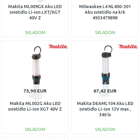
Makita ML009GX Aku LED
Milwaukee L4 NL400-301
svietidlo Li-ion LXT/XGT
Aku svietidlo na krk
40V Z
4933479898
SKLADOM
SKLADOM
DO KOŠÍKA
DO KOŠÍKA
Porovnať
Porovnať
73,90 EUR
67,42 EUR
Makita ML002G Aku LED
Makita DEAML104 Aku LED
svietidlo Li-ion XGT 40V Z
svietidlo Li-ion 12V max ,
340 lx
SKLADOM
SKLADOM