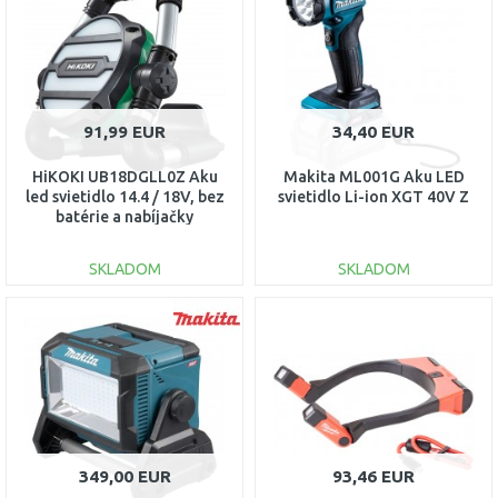
Porovnať
Porovnať
91,99 EUR
34,40 EUR
HiKOKI UB18DGLL0Z Aku
Makita ML001G Aku LED
led svietidlo 14.4 / 18V, bez
svietidlo Li-ion XGT 40V Z
batérie a nabíjačky
SKLADOM
SKLADOM
DO KOŠÍKA
DO KOŠÍKA
Porovnať
Porovnať
349,00 EUR
93,46 EUR