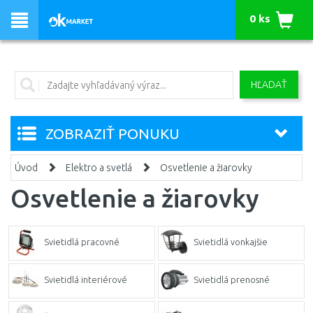
0 ks
HĽADAŤ
ZOBRAZIŤ PONUKU
Úvod
Elektro a svetlá
Osvetlenie a žiarovky
Osvetlenie a žiarovky
Svietidlá pracovné
Svietidlá vonkajšie
Svietidlá interiérové
Svietidlá prenosné