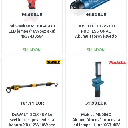
96,65 EUR
46,52 EUR
Milwaukee M18 IL-0 aku
BOSCH GLI 12V-300
LED lampa (18V/bez aku)
PROFESSIONAL
4932430564
Akumulátorové svetlo
(solo) 06014A1000
SKLADOM
SKLADOM
DO KOŠÍKA
DO KOŠÍKA
Porovnať
Porovnať
181,11 EUR
39,90 EUR
DeWALT DCL045 Aku
Makita ML006G
svetlo pre upevnenie na
Akumulátorová pracovná
kapotu XR (12V/18V/bez
led lampa Li-ion XGT 40V