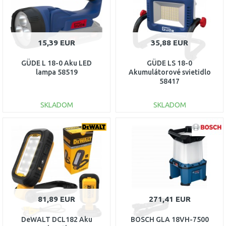
15,39 EUR
35,88 EUR
GÜDE L 18-0 Aku LED
GÜDE LS 18-0
lampa 58519
Akumulátorové svietidlo
58417
SKLADOM
SKLADOM
DO KOŠÍKA
DO KOŠÍKA
Porovnať
Porovnať
81,89 EUR
271,41 EUR
DeWALT DCL182 Aku
BOSCH GLA 18VH-7500