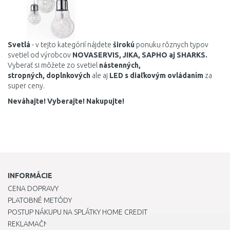
Svetlá
- v tejto kategórií nájdete
širokú
ponuku rôznych typov
svetiel od výrobcov
NOVASERVIS, JIKA, SAPHO aj SHARKS.
Vyberať
si môžete zo
svetiel
nástenných
,
stropných, doplnkových
ale aj
LED
s
diaľkovým
ovládaním
za
super ceny.
Neváhajte! Vyberajte! Nakupujte!
INFORMÁCIE
CENA DOPRAVY
PLATOBNÉ METÓDY
POSTUP NÁKUPU NA SPLÁTKY HOME CREDIT
REKLAMAČNÝ PORIADOK