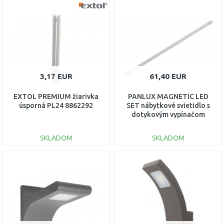
DO KOŠÍKA
DO KOŠÍKA
Porovnať
Porovnať
3,17 EUR
61,40 EUR
EXTOL PREMIUM žiarivka
PANLUX MAGNETIC LED
úsporná PL24 8862292
SET nábytkové svietidlo s
dotykovým vypínačom
123LED PN11200005
SKLADOM
SKLADOM
DO KOŠÍKA
DO KOŠÍKA
Porovnať
Porovnať