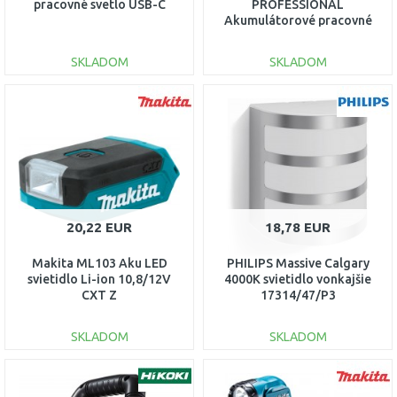
pracovné svetlo USB-C
PROFESSIONAL
Akumulátorové pracovné
svietidlo 06014A5000
SKLADOM
SKLADOM
DO KOŠÍKA
DO KOŠÍKA
Porovnať
Porovnať
20,22 EUR
18,78 EUR
Makita ML103 Aku LED
PHILIPS Massive Calgary
svietidlo Li-ion 10,8/12V
4000K svietidlo vonkajšie
CXT Z
17314/47/P3
SKLADOM
SKLADOM
DO KOŠÍKA
DO KOŠÍKA