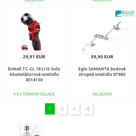
SKLADOM
SKLADOM
DO KOŠÍKA
DO KOŠÍKA
Porovnať
Porovnať
29,91 EUR
59,90 EUR
Einhell TC-CL 18 Li H-Solo
Eglo SAMANTA bodové
Akumulátorová svietidlo
stropné svietidlo 87985
4514130
V EXTERNOM SKLADE
SKLADOM
DO KOŠÍKA
DO KOŠÍKA
1
2
>
>|
Porovnať
Porovnať