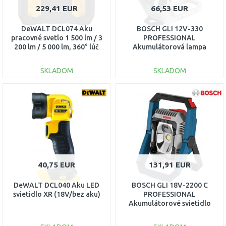
229,41 EUR
66,53 EUR
DeWALT DCL074 Aku
BOSCH GLI 12V-330
pracovné svetlo 1 500 lm / 3
PROFESSIONAL
200 lm / 5 000 lm, 360° lúč
Akumulátorová lampa
XR (18V)
06014A0000
SKLADOM
SKLADOM
DO KOŠÍKA
DO KOŠÍKA
Porovnať
Porovnať
40,75 EUR
131,91 EUR
DeWALT DCL040 Aku LED
BOSCH GLI 18V-2200 C
svietidlo XR (18V/bez aku)
PROFESSIONAL
Akumulátorové svietidlo
0601446501