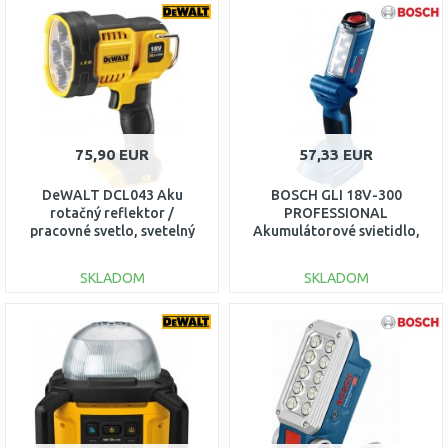
DO KOŠÍKA
DO KOŠÍKA
Porovnať
Porovnať
75,90 EUR
57,33 EUR
DeWALT DCL043 Aku
BOSCH GLI 18V-300
rotačný reflektor /
PROFESSIONAL
pracovné svetlo, svetelný
Akumulátorové svietidlo,
tok: 1000 lm XR (18 V)
06014A1100
SKLADOM
SKLADOM
DO KOŠÍKA
DO KOŠÍKA
Porovnať
Porovnať