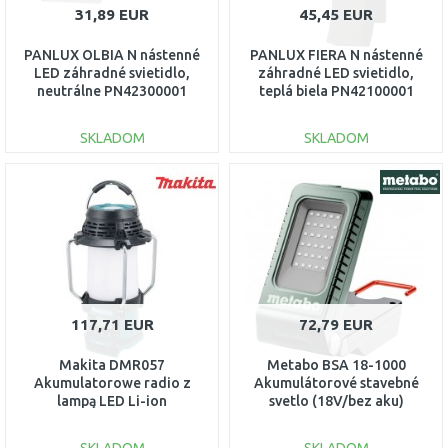
31,89 EUR
45,45 EUR
PANLUX OLBIA N nástenné
PANLUX FIERA N nástenné
LED záhradné svietidlo,
záhradné LED svietidlo,
neutrálne PN42300001
teplá biela PN42100001
SKLADOM
SKLADOM
DO KOŠÍKA
DO KOŠÍKA
Porovnať
Porovnať
117,71 EUR
72,79 EUR
Makita DMR057
Metabo BSA 18-1000
Akumulatorowe radio z
Akumulátorové stavebné
lampą LED Li-ion
svetlo (18V/bez aku)
(18V/14,4V, bez aku)
601508850