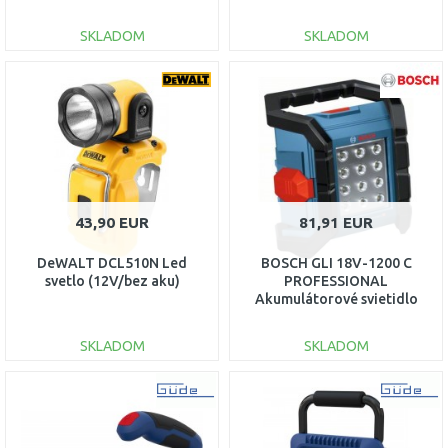
aku)
bez aku
SKLADOM
SKLADOM
DO KOŠÍKA
DO KOŠÍKA
Porovnať
Porovnať
43,90 EUR
81,91 EUR
DeWALT DCL510N Led
BOSCH GLI 18V-1200 C
svetlo (12V/bez aku)
PROFESSIONAL
Akumulátorové svietidlo
0601446700
SKLADOM
SKLADOM
DO KOŠÍKA
DO KOŠÍKA
Porovnať
Porovnať