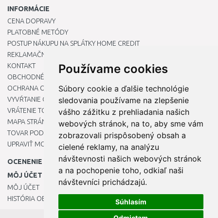
INFORMÁCIE
CENA DOPRAVY
PLATOBNÉ METÓDY
POSTUP NÁKUPU NA SPLÁTKY HOME CREDIT
REKLAMAČNÝ PORIADOK
KONTAKT
Používame cookies
OBCHODNÉ PODMIENKY
Súbory cookie a ďalšie technológie
OCHRANA OSOBNÝCH ÚDAJOV
VYVŔTANIE OTVORU DO DREZU PRE KUCHYNSKÚ BATÉRIU
sledovania používame na zlepšenie
VRÁTENIE TOVARU / REKLAMÁCIE
vášho zážitku z prehliadania našich
MAPA STRÁNOK
webových stránok, na to, aby sme vám
TOVAR PODĽA ZNAČIEK
zobrazovali prispôsobený obsah a
UPRAVIŤ MOJE PREDVOĽBY COOKIES
cielené reklamy, na analýzu
návštevnosti našich webových stránok
OCENENIE
a na pochopenie toho, odkiaľ naši
MÔJ ÚČET
návštevníci prichádzajú.
MÔJ ÚČET
HISTÓRIA OBJEDNÁVOK
Súhlasím
Odmietam