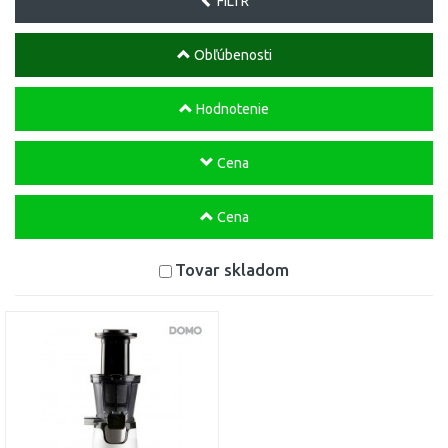
FILTR
Obľúbenosti
Hodnotenie
Cena
Cena
Tovar skladom