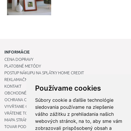
INFORMÁCIE
CENA DOPRAVY
PLATOBNÉ METÓDY
POSTUP NÁKUPU NA SPLÁTKY HOME CREDIT
REKLAMAČNÝ PORIADOK
KONTAKT
Používame cookies
OBCHODNÉ PODMIENKY
Súbory cookie a ďalšie technológie
OCHRANA OSOBNÝCH ÚDAJOV
VYVŔTANIE OTVORU DO DREZU PRE KUCHYNSKÚ BATÉRIU
sledovania používame na zlepšenie
VRÁTENIE TOVARU / REKLAMÁCIE
vášho zážitku z prehliadania našich
MAPA STRÁNOK
webových stránok, na to, aby sme vám
TOVAR PODĽA ZNAČIEK
zobrazovali prispôsobený obsah a