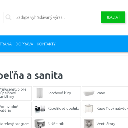
HĽADAŤ
TRANA
DOPRAVA
KONTAKTY
eľňa a sanita
Príslušenstvo pre
kúpeľňové
Sprchové kúty
Vane
radiátory
Vodovodné
Kúpeľňové doplnky
Kúpeľňový nábyto
batérie
Hotelový program
Sušiče rúk
Ventilátory