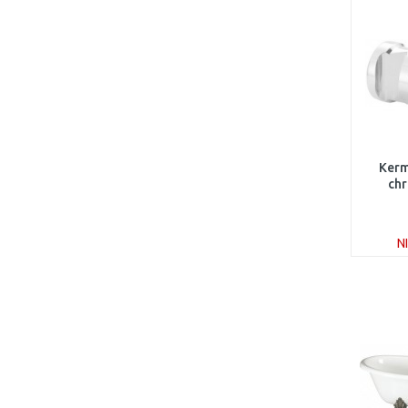
Kerm
ch
N