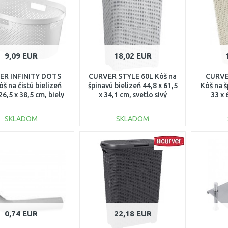
Porovnať
Porovnať
9,09 EUR
18,02 EUR
ER INFINITY DOTS
CURVER STYLE 60L Kôš na
CURVE
š na čistú bielizeň
špinavú bielizeň 44,8 x 61,5
Kôš na š
26,5 x 38,5 cm, biely
x 34,1 cm, svetlo sivý
33 x
04755-N23
00707-099
SKLADOM
SKLADOM
DO KOŠÍKA
DO KOŠÍKA
Porovnať
Porovnať
0,74 EUR
22,18 EUR