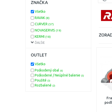
ZNAČKA
Všetko
RAVAK
(8)
CURVER
(57)
NOVASERVIS
(19)
ZORAD
KERMI
(18)
ĎALŠIE
Merabell
(16)
ACO
(10)
OUTLET
CLAGE
(9)
GROHE
(7)
Všetko
STIEBEL ELTRON
(5)
Poškodený obal
(6)
KLUDI
(5)
Poškodené / Neúplné balenie
(5)
LAUFEN
Použité
(5)
(3)
Rozbalené
(2)
ALCAPLAST
(4)
FRANKE
(3)
Fr
IDEAL STANDARD
(2)
podl
PAFFONI
(2)
HANSA
(2)