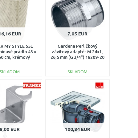
Porovnať
Porovnať
16,16 EUR
7,05 EUR
R MY STYLE 55L
Gardena Perličkový
pinavé prádlo 43 x
závitový adaptér M 24x1,
 60 cm, krémový
26,5 mm (G 3/4") 18209-20
00713-885
SKLADOM
SKLADOM
DO KOŠÍKA
DO KOŠÍKA
Porovnať
Porovnať
8,00 EUR
100,84 EUR