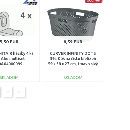
Porovnať
Porovnať
5,50 EUR
8,59 EUR
TAIR háčiky 4 ks
CURVER INFINITY DOTS
 Abu multiset
39L Kôš na čistú bielizeň
0A04000099
59 x 38 x 27 cm, tmavo sivý
04755-G43
SKLADOM
SKLADOM
DO KOŠÍKA
DO KOŠÍKA
>
>|
Porovnať
Porovnať