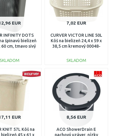
12,96 EUR
7,02 EUR
R INFINITY DOTS
CURVER VICTOR LINE 50L
na špinavú bielizeň
Kôš na bielizeň 24,4 x 59 x
x 60 cm, tmavo sivý
38,5 cm kremový 00048-
04754-G43
058
SKLADOM
SKLADOM
DO KOŠÍKA
DO KOŠÍKA
Porovnať
Porovnať
17,11 EUR
8,56 EUR
 KNIT 57L Kôš na
ACO ShowerDrain E
 bielizeň 45 x 61 x
pachový uzáver, nízky