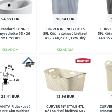
54,33 EUR
18,34 EUR
 Standard CONNECT
CURVER INFINITY DOTS
CURVE
mývadielko 35 x 26
59L Kôš na špinavú bielizeň
59L Kôš 
cm E791301
43,7 x 60,2 x 35,1 cm, sivý
44 x 35 
04754-099
SKLADOM
SKLADOM
DO KOŠÍKA
DO KOŠÍKA
Porovnať
Porovnať
28,41 EUR
12,96 EUR
ANITAIR dávkovač
CURVER MY STYLE 47L
CURVER
a pre Abu multiset
Kôš na čistú bielizeň 60 x
špinavú