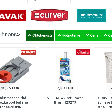
IŤ PODĽA:
Obľúbenosti
Hodnotenie
Cena
Ce
10,25 EUR
7,50 EUR
anke mechanická
VILEDA WC set Power
CURVER 
ožka pod batériu
Brush 129279
špinavú 
133.0026.896
x 34,1 