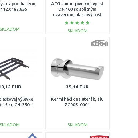
ýstuž pod batériu,
ACO Junior pivničná vpust
 112.0187.655
DN 100 so spätným
uzáverom, plastový rošt
(ABS) 2130.00.77
SKLADOM
SKLADOM
DO KOŠÍKA
DO KOŠÍKA
Porovnať
Porovnať
10,12 EUR
35,14 EUR
plastovej výlevke,
Kermi háčik na uterák, alu
ť 15 kg CH-350-1
ZC00510001
SKLADOM
SKLADOM
DO KOŠÍKA
DO KOŠÍKA