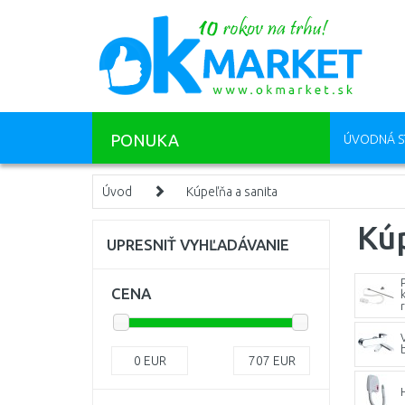
PONUKA
ÚVODNÁ S
Úvod
Kúpeľňa a sanita
Kúp
UPRESNIŤ VYHĽADÁVANIE
CENA
0
EUR
707
EUR