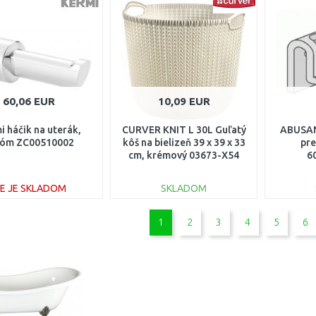
Porovnať
Porovnať
60,06 EUR
10,09 EUR
i háčik na uterák,
CURVER KNIT L 30L Guľatý
ABUSANI
róm ZC00510002
kôš na bielizeň 39 x 39 x 33
pre
cm, krémový 03673-X54
6
IE JE SKLADOM
SKLADOM
DO KOŠÍKA
DO KOŠÍKA
1
2
3
4
5
6
Porovnať
Porovnať