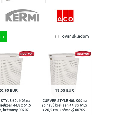
Tovar skladom
na
20,95 EUR
18,35 EUR
STYLE 60L Kôš na
CURVER STYLE 40L Kôš na
bielizeň 44,8 x 61,5
špinavú bielizeň 44,8 x 61,5
cm, krémový 00707-
x 26,5 cm, krémový 00709-
885
885