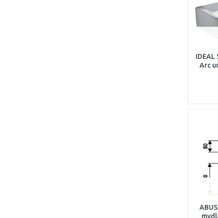
IDEAL
Arc u
ABUS
mydl