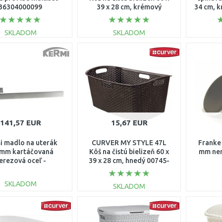
36304000099
39 x 28 cm, krémový
34 cm, 
00745-885
SKLADOM
SKLADOM
DO KOŠÍKA
DO KOŠÍKA
Porovnať
Porovnať
141,57 EUR
15,67 EUR
i madlo na uterák
CURVER MY STYLE 47L
Franke
mm kartáčovaná
Kôš na čistú bielizeň 60 x
mm ner
erezová oceľ -
39 x 28 cm, hnedý 00745-
ZC01000002
210
SKLADOM
SKLADOM
DO KOŠÍKA
DO KOŠÍKA