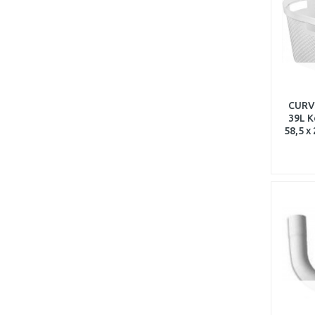
CURV
39L Kô
58,5 x 