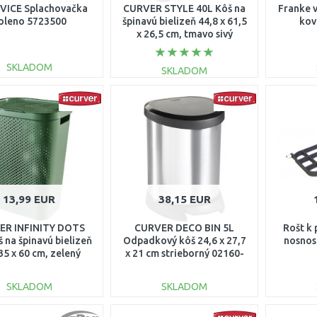
ICE Splachovačka
CURVER STYLE 40L Kôš na
Franke v
oleno 5723500
špinavú bielizeň 44,8 x 61,5
kov
x 26,5 cm, tmavo sivý
00709-308
SKLADOM
SKLADOM
DO KOŠÍKA
DO KOŠÍKA
Porovnať
Porovnať
13,99 EUR
38,15 EUR
ER INFINITY DOTS
CURVER DECO BIN 5L
Rošt k 
 na špinavú bielizeň
Odpadkový kôš 24,6 x 27,7
nosnos
35 x 60 cm, zelený
x 21 cm strieborný 02160-
04754-S86
599
SKLADOM
SKLADOM
DO KOŠÍKA
DO KOŠÍKA