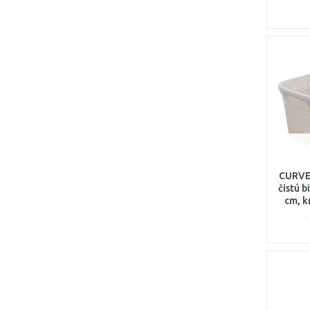
RAF
(2)
GLYNWED
(2)
ROCA
(2)
SIKO
(1)
SAPHO
(1)
NYVLT
(1)
ROLTECHNIK
(1)
NIMCO
(1)
GARDENA
(1)
VILEDA
(1)
CURVER
čistú b
GEBERIT
(1)
cm, 
VIEGA
(1)
JIKA
(1)
CATA
(1)
JOKEY
(1)
HAŇOVICE
(1)
Chuděj
(1)