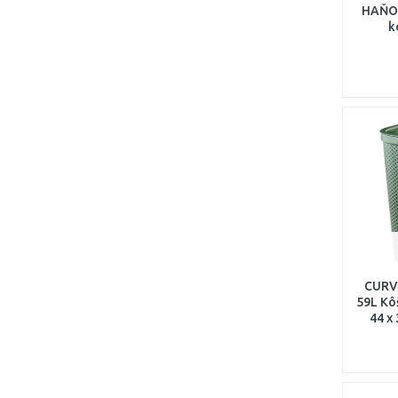
HAŇOV
k
CURV
59L Kôš
44 x 