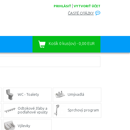
|
PRIHLÁSIŤ
VYTVORIŤ ÚČET
ČASTÉ OTÁZKY
Košík
0 kus(ov) - 0,00 EUR
WC - Toalety
Umývadlá
Odtokové žľaby a
k
Sprchový program
podlahové vpusty
Výlevky