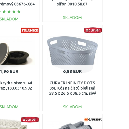
krémový 03676-X64
sifón 9010.58.67
SKLADOM
SKLADOM
DO KOŠÍKA
DO KOŠÍKA
Porovnať
Porovnať
1,96 EUR
6,88 EUR
 krytka otvoru 44
CURVER INFINITY DOTS
ez ,133.0310.982
39L Kôš na čistú bielizeň
58,5 x 26,5 x 38,5 cm, sivý
04755-099
SKLADOM
SKLADOM
DO KOŠÍKA
DO KOŠÍKA