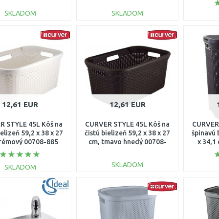
SKLADOM
SKLADOM
DO KOŠÍKA
DO KOŠÍKA
Porovnať
Porovnať
12,61 EUR
12,61 EUR
 STYLE 45L Kôš na
CURVER STYLE 45L Kôš na
CURVER 
ielizeň 59,2 x 38 x 27
čistú bielizeň 59,2 x 38 x 27
špinavú 
krémový 00708-885
cm, tmavo hnedý 00708-
x 34,1
210
SKLADOM
SKLADOM
DO KOŠÍKA
DO KOŠÍKA
Porovnať
Porovnať