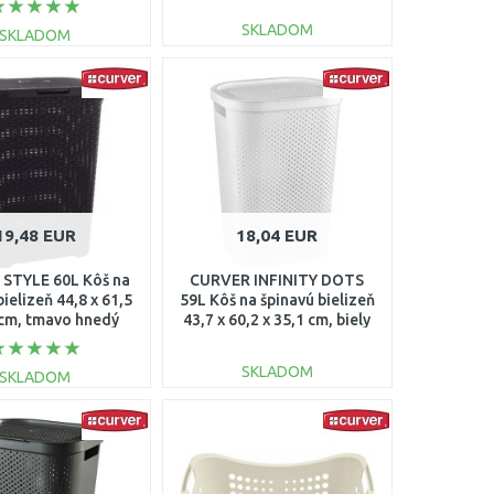
SKLADOM
SKLADOM
DO KOŠÍKA
DO KOŠÍKA
Porovnať
Porovnať
19,48 EUR
18,04 EUR
STYLE 60L Kôš na
CURVER INFINITY DOTS
bielizeň 44,8 x 61,5
59L Kôš na špinavú bielizeň
 cm, tmavo hnedý
43,7 x 60,2 x 35,1 cm, biely
00707-210
04754-N23
SKLADOM
SKLADOM
DO KOŠÍKA
DO KOŠÍKA
Porovnať
Porovnať