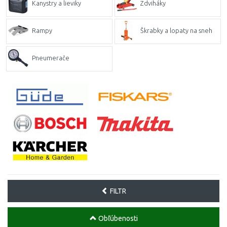
Kanystry a lieviky
Zdviháky
Rampy
Škrabky a lopaty na sneh
Pneumerače
FILTR
Obľúbenosti