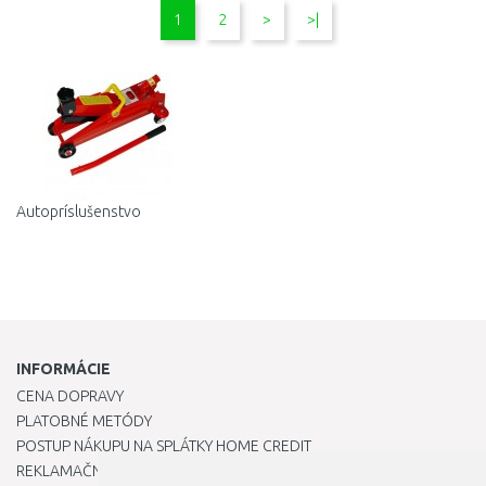
DO KOŠÍKA
DO KOŠÍKA
1
2
>
>|
Porovnať
Porovnať
Autopríslušenstvo
INFORMÁCIE
CENA DOPRAVY
PLATOBNÉ METÓDY
POSTUP NÁKUPU NA SPLÁTKY HOME CREDIT
REKLAMAČNÝ PORIADOK