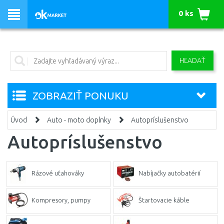
0 ks
HĽADAŤ
ZOBRAZIŤ PONUKU
Úvod
Auto - moto doplnky
Autopríslušenstvo
Autopríslušenstvo
Rázové uťahováky
Nabíjačky autobatérií
Kompresory, pumpy
Štartovacie káble