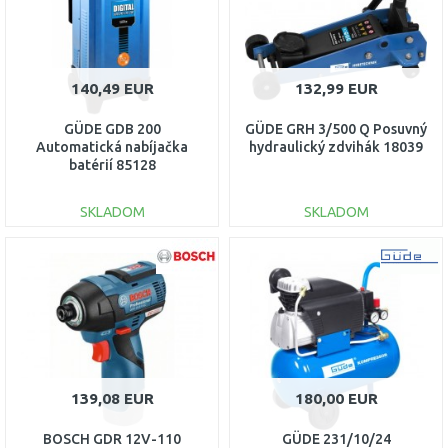
140,49 EUR
132,99 EUR
GÜDE GDB 200
GÜDE GRH 3/500 Q Posuvný
Automatická nabíjačka
hydraulický zdvihák 18039
batérií 85128
SKLADOM
SKLADOM
DO KOŠÍKA
DO KOŠÍKA
Porovnať
Porovnať
139,08 EUR
180,00 EUR
BOSCH GDR 12V-110
GÜDE 231/10/24