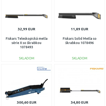
Porovnať
Porovnať
32,99 EUR
11,89 EUR
Fiskars Teleskopická metla
Fiskars Solid Metla so
série X so škrabkou
škrabkou 1078496
1078493
SKLADOM
SKLADOM
DO KOŠÍKA
DO KOŠÍKA
Porovnať
Porovnať
300,60 EUR
34,80 EUR