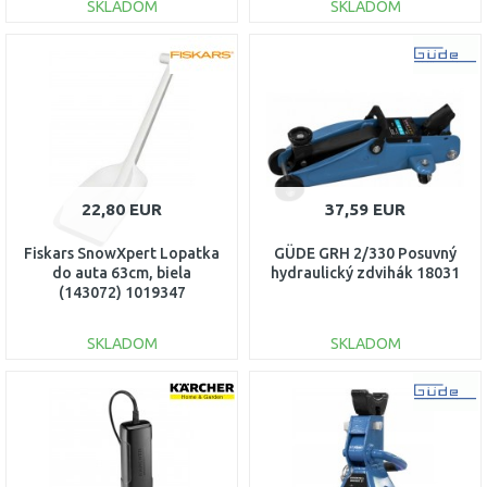
SKLADOM
SKLADOM
DO KOŠÍKA
DO KOŠÍKA
Porovnať
Porovnať
22,80 EUR
37,59 EUR
Fiskars SnowXpert Lopatka
GÜDE GRH 2/330 Posuvný
do auta 63cm, biela
hydraulický zdvihák 18031
(143072) 1019347
SKLADOM
SKLADOM
DO KOŠÍKA
DO KOŠÍKA
Porovnať
Porovnať