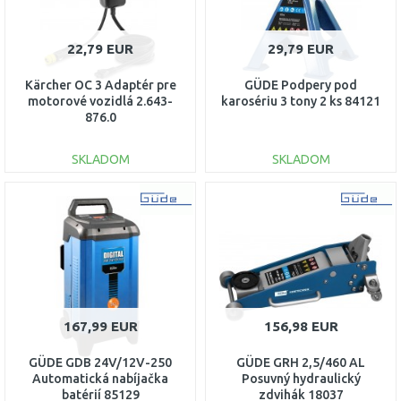
22,79 EUR
29,79 EUR
Kärcher OC 3 Adaptér pre
GÜDE Podpery pod
motorové vozidlá 2.643-
karosériu 3 tony 2 ks 84121
876.0
SKLADOM
SKLADOM
DO KOŠÍKA
DO KOŠÍKA
Porovnať
Porovnať
167,99 EUR
156,98 EUR
GÜDE GDB 24V/12V-250
GÜDE GRH 2,5/460 AL
Automatická nabíjačka
Posuvný hydraulický
batérií 85129
zdvihák 18037