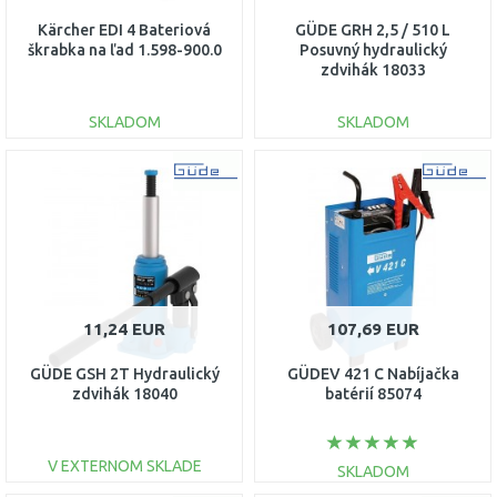
Kärcher EDI 4 Bateriová
GÜDE GRH 2,5 / 510 L
škrabka na ľad 1.598-900.0
Posuvný hydraulický
zdvihák 18033
SKLADOM
SKLADOM
DO KOŠÍKA
DO KOŠÍKA
Porovnať
Porovnať
11,24 EUR
107,69 EUR
GÜDE GSH 2T Hydraulický
GÜDEV 421 C Nabíjačka
zdvihák 18040
batérií 85074
V EXTERNOM SKLADE
SKLADOM