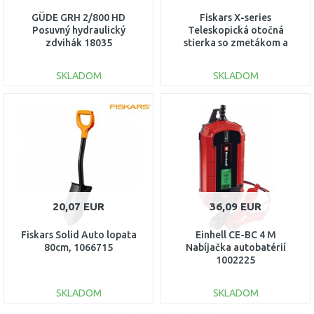
GÜDE GRH 2/800 HD
Fiskars X-series
Posuvný hydraulický
Teleskopická otočná
zdvihák 18035
stierka so zmetákom a
škrabkou 1078492
SKLADOM
SKLADOM
DO KOŠÍKA
DO KOŠÍKA
Porovnať
Porovnať
20,07 EUR
36,09 EUR
Fiskars Solid Auto lopata
Einhell CE-BC 4 M
80cm, 1066715
Nabíjačka autobatérií
1002225
SKLADOM
SKLADOM