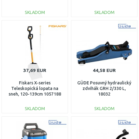
SKLADOM
SKLADOM
DO KOŠÍKA
DO KOŠÍKA
Porovnať
Porovnať
37,69 EUR
44,58 EUR
Fiskars X-series
GÜDE Posuvný hydraulický
Teleskopická lopata na
zdvihák GRH 2/330 L,
sneh, 120-139cm 1057188
18032
SKLADOM
SKLADOM
DO KOŠÍKA
DO KOŠÍKA
Porovnať
Porovnať