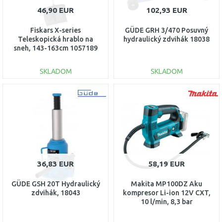
46,90 EUR
102,93 EUR
Fiskars X-series
GÜDE GRH 3/470 Posuvný
Teleskopická hrablo na
hydraulický zdvihák 18038
sneh, 143-163cm 1057189
SKLADOM
SKLADOM
DO KOŠÍKA
DO KOŠÍKA
Porovnať
Porovnať
36,83 EUR
58,19 EUR
GÜDE GSH 20T Hydraulický
Makita MP100DZ Aku
zdvihák, 18043
kompresor Li-ion 12V CXT,
10 l/min, 8,3 bar