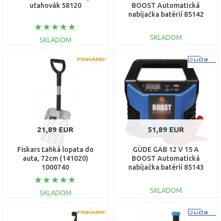
uťahovák 58120
BOOST Automatická
nabíjačka batérií 85142
SKLADOM
SKLADOM
DO KOŠÍKA
DO KOŠÍKA
Porovnať
Porovnať
21,89 EUR
51,89 EUR
Fiskars Ľahká lopata do
GÜDE GAB 12 V 15 A
auta, 72cm (141020)
BOOST Automatická
1000740
nabíjačka batérií 85143
SKLADOM
SKLADOM
DO KOŠÍKA
DO KOŠÍKA