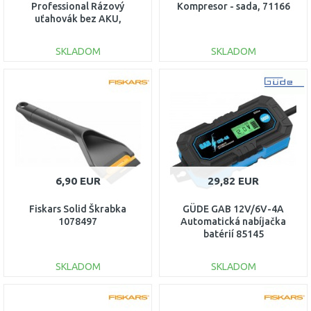
Professional Rázový
Kompresor - sada, 71166
uťahovák bez AKU,
06019E0002
SKLADOM
SKLADOM
DO KOŠÍKA
DO KOŠÍKA
Porovnať
Porovnať
6,90 EUR
29,82 EUR
Fiskars Solid Škrabka
GÜDE GAB 12V/6V-4A
1078497
Automatická nabíjačka
batérií 85145
SKLADOM
SKLADOM
DO KOŠÍKA
DO KOŠÍKA