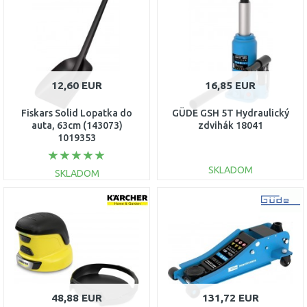
Porovnať
Porovnať
12,60 EUR
16,85 EUR
Fiskars Solid Lopatka do
GÜDE GSH 5T Hydraulický
auta, 63cm (143073)
zdvihák 18041
1019353
SKLADOM
SKLADOM
DO KOŠÍKA
DO KOŠÍKA
Porovnať
Porovnať
48,88 EUR
131,72 EUR