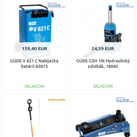
DO KOŠÍKA
DO KOŠÍKA
Porovnať
Porovnať
159,40 EUR
24,59 EUR
GÜDE V 621 C Nabíjačka
GÜDE GSH 10t Hydraulický
batérií 85075
zdvihák, 18042
SKLADOM
SKLADOM
DO KOŠÍKA
DO KOŠÍKA
Porovnať
Porovnať