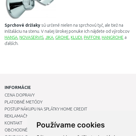
Sprchové
držiaky
sú
určené nielen
na
sprchovú
tyč
,
ale
tiež
na
inštaláciu na
stenu
.
V
našej
širokej
ponuke
ich nájdete
od výrobcov
HANSA
,
NOVASERVIS
,
JIKA
,
GROHE
,
KLUDI
,
PAFFONI
,
HANGROHE
a
ďalších.
INFORMÁCIE
CENA DOPRAVY
PLATOBNÉ METÓDY
POSTUP NÁKUPU NA SPLÁTKY HOME CREDIT
REKLAMAČNÝ PORIADOK
KONTAKT
Používame cookies
OBCHODNÉ PODMIENKY