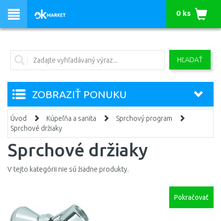
0 ks
HĽADAŤ
ZOBRAZIŤ PONUKU
Úvod
Kúpeľňa a sanita
Sprchový program
Sprchové držiaky
Sprchové držiaky
V tejto kategórii nie sú žiadne produkty.
Pokračovať