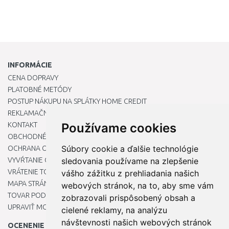
INFORMÁCIE
CENA DOPRAVY
PLATOBNÉ METÓDY
POSTUP NÁKUPU NA SPLÁTKY HOME CREDIT
REKLAMAČNÝ PORIADOK
KONTAKT
Používame cookies
OBCHODNÉ PODMIENKY
Súbory cookie a ďalšie technológie
OCHRANA OSOBNÝCH ÚDAJOV
VYVŔTANIE OTVORU DO DREZU PRE KUCHYNSKÚ BATÉRIU
sledovania používame na zlepšenie
VRÁTENIE TOVARU / REKLAMÁCIE
vášho zážitku z prehliadania našich
MAPA STRÁNOK
webových stránok, na to, aby sme vám
TOVAR PODĽA ZNAČIEK
zobrazovali prispôsobený obsah a
UPRAVIŤ MOJE PREDVOĽBY COOKIES
cielené reklamy, na analýzu
návštevnosti našich webových stránok
OCENENIE