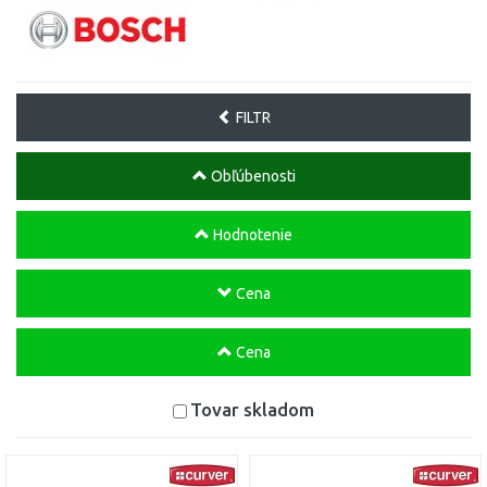
FILTR
Obľúbenosti
Hodnotenie
Cena
Cena
Tovar skladom