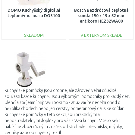
DOMO Kuchyňský digitální
Bosch Bezdrôtová teplotná
teploměr na maso DO3100
sonda 150 x 19 x 52 mm
antikoro HEZ32WA00
SKLADOM
V EXTERNOM SKLADE
DO KOŠÍKA
DO KOŠÍKA
Porovnať
Porovnať
Kuchyňské pomůcky jsou drobné, ale zároveň velmi důležité
součásti každé kuchyně. Jsou výbornými pomocníky pro každý den.
Ulehčí a zpříjemní přípravu pokrmů - ať už vaříte nedělní oběd o
několika chodech nebo jen čerstvý pomerančový džus ke snídani.
Kuchyňské pomůcky v této sekci jsou praktickými a
nepostradatelnými doplňky pro vás a Vaší kuchyni. V této sekci
nabízíme zboží různých značek od struhadel přes misky, mlýnky,
cedníky až po kuchyňský textil