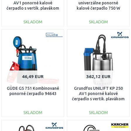
AV1 ponorné kalové
univerzálne ponorné
čerpadlo s vertik. plavákom
kalové čerpadlo 750 W
013N1900
EP26A2001073B
SKLADOM
SKLADOM
DO KOŠÍKA
DO KOŠÍKA
Porovnať
Porovnať
46,49 EUR
362,12 EUR
GÜDE GS 751 Kombinované
Grundfos UNILIFT KP 250
ponorné čerpadlo 94643
AV1 ponorné kalové
čerpadlo s vertik. plavákom
012H1900
SKLADOM
SKLADOM
DO KOŠÍKA
DO KOŠÍKA