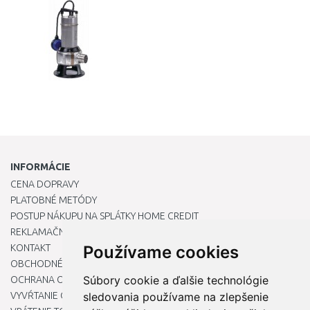
INFORMÁCIE
CENA DOPRAVY
PLATOBNÉ METÓDY
POSTUP NÁKUPU NA SPLÁTKY HOME CREDIT
REKLAMAČNÝ PORIADOK
KONTAKT
Používame cookies
OBCHODNÉ PODMIENKY
Súbory cookie a ďalšie technológie
OCHRANA OSOBNÝCH ÚDAJOV
VYVŔTANIE OTVORU DO DREZU PRE KUCHYNSKÚ BATÉRIU
sledovania používame na zlepšenie