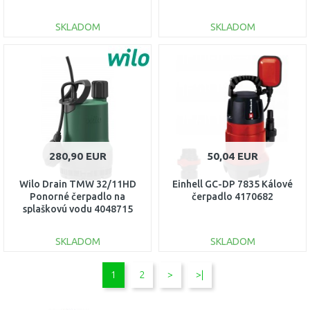
112836
SKLADOM
SKLADOM
DO KOŠÍKA
DO KOŠÍKA
Porovnať
Porovnať
280,90 EUR
50,04 EUR
Wilo Drain TMW 32/11HD
Einhell GC-DP 7835 Kálové
Ponorné čerpadlo na
čerpadlo 4170682
splaškovú vodu 4048715
SKLADOM
SKLADOM
DO KOŠÍKA
DO KOŠÍKA
1
2
>
>|
Porovnať
Porovnať