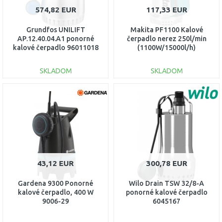
574,82 EUR
117,33 EUR
Grundfos UNILIFT
Makita PF1100 Kalové
AP.12.40.04.A1 ponorné
čerpadlo nerez 250l/min
kalové čerpadlo 96011018
(1100W/15000l/h)
SKLADOM
SKLADOM
DO KOŠÍKA
DO KOŠÍKA
Porovnať
Porovnať
43,12 EUR
300,78 EUR
Gardena 9300 Ponorné
Wilo Drain TSW 32/8-A
kalové čerpadlo, 400 W
ponorné kalové čerpadlo
9006-29
6045167