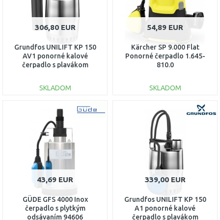
306,80 EUR
54,89 EUR
Grundfos UNILIFT KP 150
Kärcher SP 9.000 Flat
AV1 ponorné kalové
Ponorné čerpadlo 1.645-
čerpadlo s plavákom
810.0
011H1900
SKLADOM
SKLADOM
DO KOŠÍKA
DO KOŠÍKA
Porovnať
Porovnať
43,69 EUR
339,00 EUR
GÜDE GFS 4000 Inox
Grundfos UNILIFT KP 150
čerpadlo s plytkým
A1 ponorné kalové
odsávaním 94606
čerpadlo s plavákom