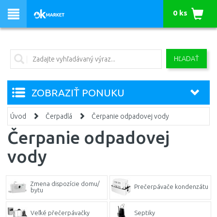
0 ks
HĽADAŤ
ZOBRAZIŤ PONUKU
Úvod
Čerpadlá
Čerpanie odpadovej vody
Čerpanie odpadovej
vody
Zmena dispozície domu/
Prečerpávače kondenzátu
bytu
Veľké přečerpávačky
Septiky