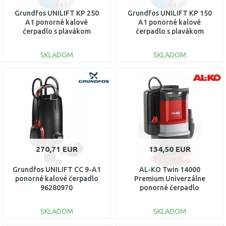
Grundfos UNILIFT KP 250
Grundfos UNILIFT KP 150
A1 ponorné kalové
A1 ponorné kalové
čerpadlo s plavákom
čerpadlo s plavákom
012H1800
011H1800
SKLADOM
SKLADOM
DO KOŠÍKA
DO KOŠÍKA
Porovnať
Porovnať
270,71 EUR
134,50 EUR
Grundfos UNILIFT CC 9-A1
AL-KO Twin 14000
ponorné kalové čerpadlo
Premium Univerzálne
96280970
ponorné čerpadlo
(15000l/h, 10m) 112831
SKLADOM
SKLADOM