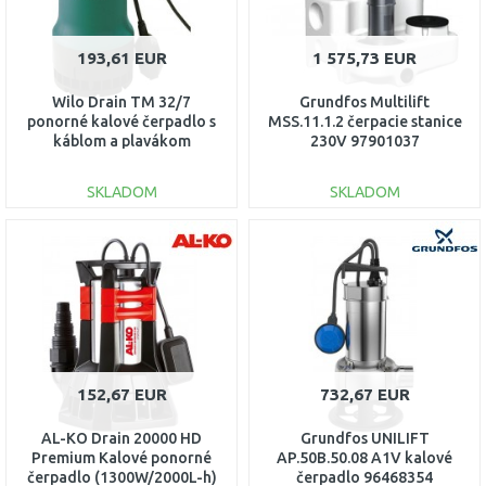
193,61 EUR
1 575,73 EUR
Wilo Drain TM 32/7
Grundfos Multilift
ponorné kalové čerpadlo s
MSS.11.1.2 čerpacie stanice
káblom a plavákom
230V 97901037
4048412
SKLADOM
SKLADOM
DO KOŠÍKA
DO KOŠÍKA
Porovnať
Porovnať
152,67 EUR
732,67 EUR
AL-KO Drain 20000 HD
Grundfos UNILIFT
Premium Kalové ponorné
AP.50B.50.08 A1V kalové
čerpadlo (1300W/2000L-h)
čerpadlo 96468354