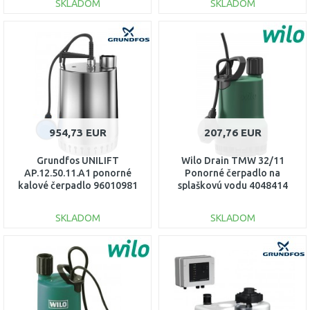
SKLADOM
SKLADOM
DO KOŠÍKA
DO KOŠÍKA
Porovnať
Porovnať
954,73 EUR
207,76 EUR
Grundfos UNILIFT
Wilo Drain TMW 32/11
AP.12.50.11.A1 ponorné
Ponorné čerpadlo na
kalové čerpadlo 96010981
splaškovú vodu 4048414
SKLADOM
SKLADOM
DO KOŠÍKA
DO KOŠÍKA
Porovnať
Porovnať