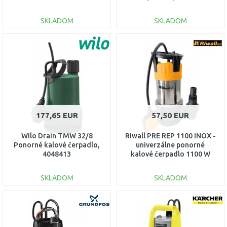
011H1600
SKLADOM
SKLADOM
DO KOŠÍKA
DO KOŠÍKA
Porovnať
Porovnať
177,65 EUR
57,50 EUR
Wilo Drain TMW 32/8
Riwall PRE REP 1100 INOX -
Ponorné kalové čerpadlo,
univerzálne ponorné
4048413
kalové čerpadlo 1100 W
EP26A2001074B
SKLADOM
SKLADOM
DO KOŠÍKA
DO KOŠÍKA
Porovnať
Porovnať