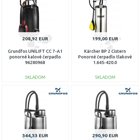
Porovnať
Porovnať
208,92 EUR
199,00 EUR
Grundfos UNILIFT CC 7-A1
Kärcher BP 2 Cistern
ponorné kalové čerpadlo
Ponorné čerpadlo tlakové
96280968
1.645-420.0
SKLADOM
SKLADOM
DO KOŠÍKA
DO KOŠÍKA
Porovnať
Porovnať
344,33 EUR
290,90 EUR