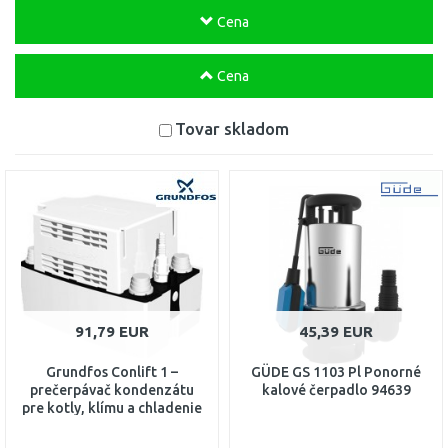
Cena
Cena
Tovar skladom
91,79 EUR
45,39 EUR
Grundfos Conlift 1 –
GÜDE GS 1103 Pl Ponorné
prečerpávač kondenzátu
kalové čerpadlo 94639
pre kotly, klímu a chladenie
97936156