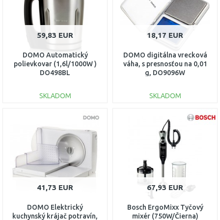
59,83 EUR
18,17 EUR
DOMO Automatický
DOMO digitálna vrecková
polievkovar (1,6l/1000W )
váha, s presnosťou na 0,01
DO498BL
g, DO9096W
SKLADOM
SKLADOM
DO KOŠÍKA
DO KOŠÍKA
Porovnať
Porovnať
41,73 EUR
67,93 EUR
DOMO Elektrický
Bosch ErgoMixx Tyčový
kuchynský krájač potravín,
mixér (750W/Čierna)