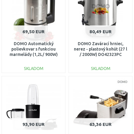
Porovnať
69,50 EUR
80,49 EUR
DOMO Automatický
DOMO Zavárací hrniec,
polievkovar s funkciou
nerez - plastový kohút (27 l
marmelády (1,2L/ 900W)
/ 2000W) DO42323PC
DO727BL
SKLADOM
SKLADOM
DO KOŠÍKA
DO KOŠÍKA
Porovnať
Porovnať
93,90 EUR
63,36 EUR