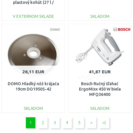
plastový kohút (27 l /
2000W) DO42327PC
V EXTERNOM SKLADE
SKLADOM
DO KOŠÍKA
DO KOŠÍKA
Porovnať
Porovnať
26,11 EUR
41,87 EUR
DOMO Hladký nôž krájača
Bosch Ručný šľahač
19cm DO1950S-42
ErgoMixx 450 W biela
MFQ36400
SKLADOM
SKLADOM
DO KOŠÍKA
DO KOŠÍKA
1
2
3
4
5
>
>|
Porovnať
Porovnať