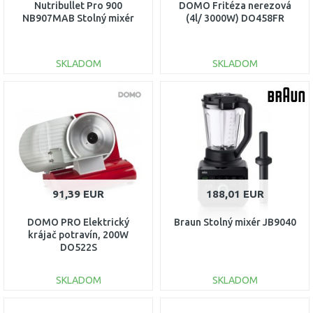
Nutribullet Pro 900
DOMO Fritéza nerezová
NB907MAB Stolný mixér
(4l/ 3000W) DO458FR
SKLADOM
SKLADOM
DO KOŠÍKA
DO KOŠÍKA
Porovnať
Porovnať
91,39 EUR
188,01 EUR
DOMO PRO Elektrický
Braun Stolný mixér JB9040
krájač potravín, 200W
DO522S
SKLADOM
SKLADOM
DO KOŠÍKA
DO KOŠÍKA