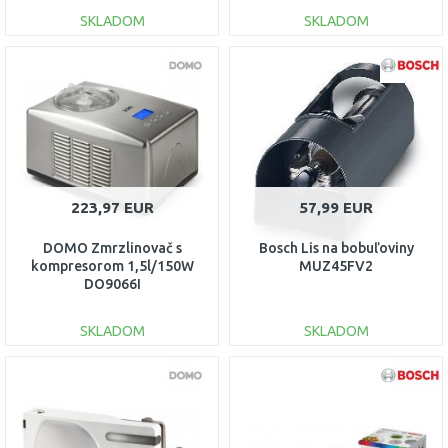
SKLADOM
SKLADOM
DO KOŠÍKA
DO KOŠÍKA
Porovnať
Porovnať
223,97 EUR
57,99 EUR
DOMO Zmrzlinovač s
Bosch Lis na bobuľoviny
kompresorom 1,5l/150W
MUZ45FV2
DO9066I
SKLADOM
SKLADOM
DO KOŠÍKA
DO KOŠÍKA
Porovnať
Porovnať