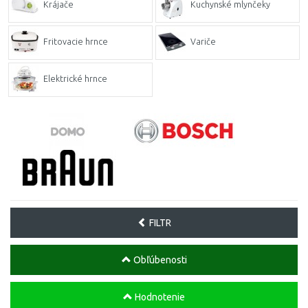
Krájače
Kuchynské mlynčeky
Fritovacie hrnce
Variče
Elektrické hrnce
FILTR
Obľúbenosti
Hodnotenie