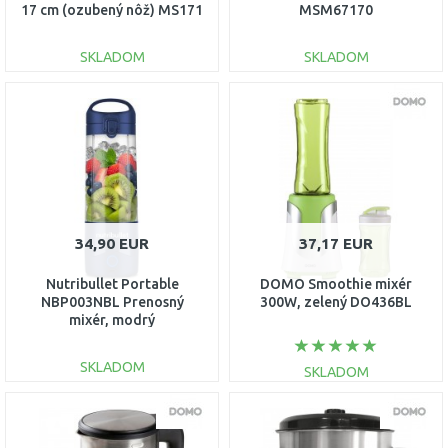
17 cm (ozubený nôž) MS171
MSM67170
SKLADOM
SKLADOM
DO KOŠÍKA
DO KOŠÍKA
Porovnať
Porovnať
34,90 EUR
37,17 EUR
Nutribullet Portable
DOMO Smoothie mixér
NBP003NBL Prenosný
300W, zelený DO436BL
mixér, modrý
SKLADOM
SKLADOM
DO KOŠÍKA
DO KOŠÍKA
Porovnať