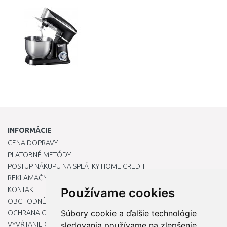
INFORMÁCIE
CENA DOPRAVY
PLATOBNÉ METÓDY
POSTUP NÁKUPU NA SPLÁTKY HOME CREDIT
REKLAMAČNÝ PORIADOK
KONTAKT
Používame cookies
OBCHODNÉ PODMIENKY
Súbory cookie a ďalšie technológie
OCHRANA OSOBNÝCH ÚDAJOV
VYVŔTANIE OTVORU DO DREZU PRE KUCHYNSKÚ BATÉRIU
sledovania používame na zlepšenie