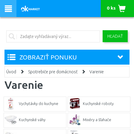
0 ks
HĽADAŤ
ZOBRAZIŤ PONUKU
Úvod
Spotrebiče pre domácnosť
Varenie
Varenie
Vychytávky do kuchyne
Kuchynské roboty
Kuchynské váhy
Mixéry a šľahače