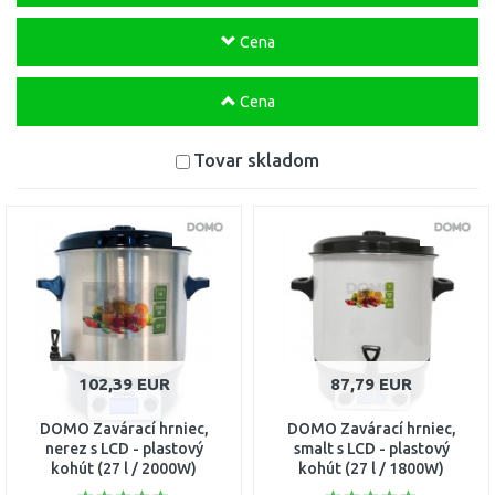
Cena
Cena
Tovar skladom
102,39 EUR
87,79 EUR
DOMO Zavárací hrniec,
DOMO Zavárací hrniec,
nerez s LCD - plastový
smalt s LCD - plastový
kohút (27 l / 2000W)
kohút (27 l / 1800W)
DO42325PC
DO42324PC