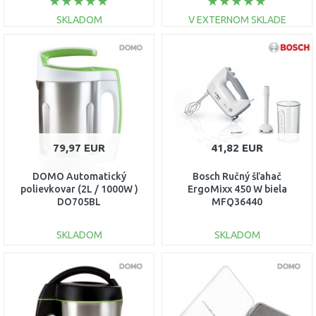
SKLADOM
V EXTERNOM SKLADE
DO KOŠÍKA
DO KOŠÍKA
Porovnať
Porovnať
79,97 EUR
41,82 EUR
DOMO Automatický
Bosch Ručný šľahač
polievkovar (2L / 1000W )
ErgoMixx 450 W biela
DO705BL
MFQ36440
SKLADOM
SKLADOM
DO KOŠÍKA
DO KOŠÍKA
Porovnať
Porovnať