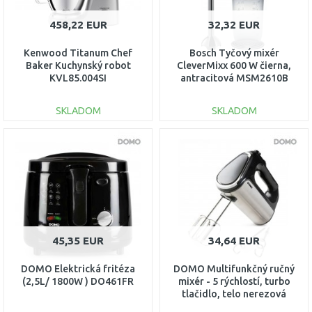
458,22 EUR
32,32 EUR
Kenwood Titanum Chef
Bosch Tyčový mixér
Baker Kuchynský robot
CleverMixx 600 W čierna,
KVL85.004SI
antracitová MSM2610B
SKLADOM
SKLADOM
DO KOŠÍKA
DO KOŠÍKA
Porovnať
Porovnať
45,35 EUR
34,64 EUR
DOMO Elektrická fritéza
DOMO Multifunkčný ručný
(2,5L/ 1800W ) DO461FR
mixér - 5 rýchlostí, turbo
tlačidlo, telo nerezová
ocel.,DO9258M