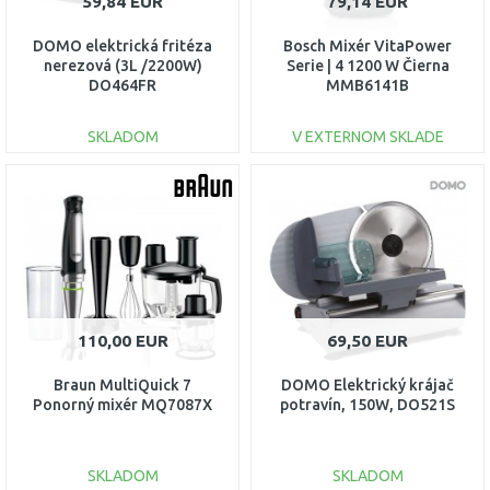
59,84 EUR
79,14 EUR
DOMO elektrická fritéza
Bosch Mixér VitaPower
nerezová (3L /2200W)
Serie | 4 1200 W Čierna
DO464FR
MMB6141B
SKLADOM
V EXTERNOM SKLADE
DO KOŠÍKA
DO KOŠÍKA
Porovnať
Porovnať
110,00 EUR
69,50 EUR
Braun MultiQuick 7
DOMO Elektrický krájač
Ponorný mixér MQ7087X
potravín, 150W, DO521S
SKLADOM
SKLADOM