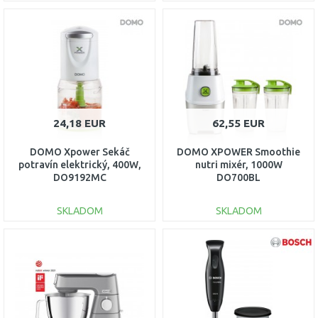
DO KOŠÍKA
DO KOŠÍKA
Porovnať
Porovnať
24,18 EUR
62,55 EUR
DOMO Xpower Sekáč
DOMO XPOWER Smoothie
potravín elektrický, 400W,
nutri mixér, 1000W
DO9192MC
DO700BL
SKLADOM
SKLADOM
DO KOŠÍKA
DO KOŠÍKA
Porovnať
Porovnať