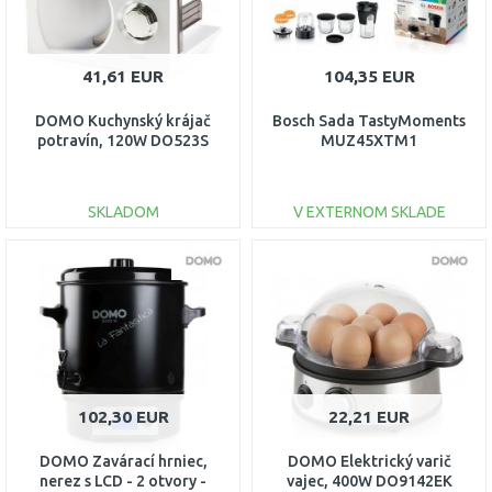
41,61 EUR
104,35 EUR
DOMO Kuchynský krájač
Bosch Sada TastyMoments
potravín, 120W DO523S
MUZ45XTM1
SKLADOM
V EXTERNOM SKLADE
DO KOŠÍKA
DO KOŠÍKA
Porovnať
Porovnať
102,30 EUR
22,21 EUR
DOMO Zavárací hrniec,
DOMO Elektrický varič
nerez s LCD - 2 otvory -
vajec, 400W DO9142EK