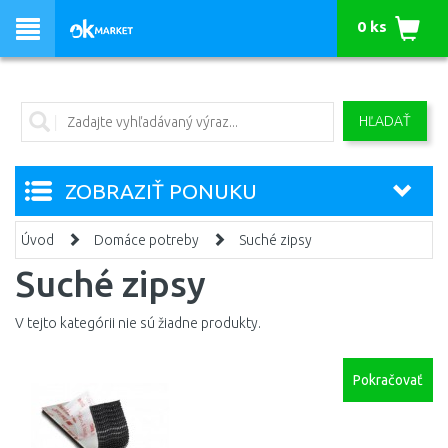
0 ks
HĽADAŤ
ZOBRAZIŤ PONUKU
Úvod
Domáce potreby
Suché zipsy
Suché zipsy
V tejto kategórii nie sú žiadne produkty.
Pokračovať