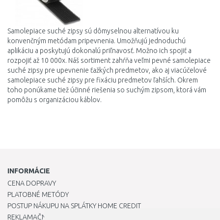
Samolepiace suché zipsy sú dômyselnou alternatívou ku
konvenčným metódam pripevnenia. Umožňujú jednoduchú
aplikáciu a poskytujú dokonalú priľnavosť. Možno ich spojiť a
rozpojiť až 10 000x. Náš sortiment zahŕňa veľmi pevné samolepiace
suché zipsy pre upevnenie ťažkých predmetov, ako aj viacúčelové
samolepiace suché zipsy pre fixáciu predmetov ľahších. Okrem
toho ponúkame tiež účinné riešenia so suchým zipsom, ktorá vám
pomôžu s organizáciou káblov.
INFORMÁCIE
CENA DOPRAVY
PLATOBNÉ METÓDY
POSTUP NÁKUPU NA SPLÁTKY HOME CREDIT
REKLAMAČNÝ PORIADOK