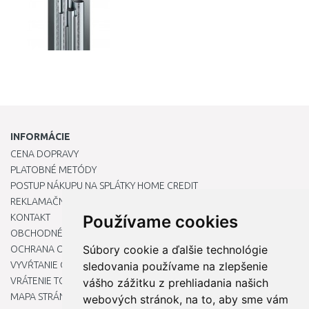
INFORMÁCIE
CENA DOPRAVY
PLATOBNÉ METÓDY
POSTUP NÁKUPU NA SPLÁTKY HOME CREDIT
REKLAMAČNÝ PORIADOK
KONTAKT
Používame cookies
OBCHODNÉ PODMIENKY
Súbory cookie a ďalšie technológie
OCHRANA OSOBNÝCH ÚDAJOV
VYVŔTANIE OTVORU DO DREZU PRE KUCHYNSKÚ BATÉRIU
sledovania používame na zlepšenie
VRÁTENIE TOVARU / REKLAMÁCIE
vášho zážitku z prehliadania našich
MAPA STRÁNOK
webových stránok, na to, aby sme vám