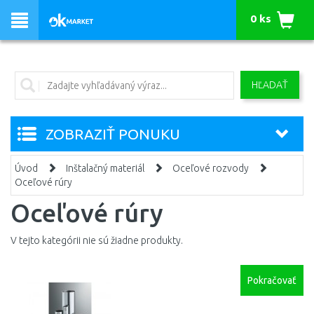
0 ks
HĽADAŤ
ZOBRAZIŤ PONUKU
Úvod
Inštalačný materiál
Oceľové rozvody
Oceľové rúry
Oceľové rúry
V tejto kategórii nie sú žiadne produkty.
Pokračovať