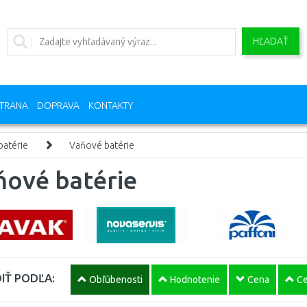
HĽADAŤ
TRANA
DOPRAVA
KONTAKTY
atérie
Vaňové batérie
ňové batérie
IŤ PODĽA:
Obľúbenosti
Hodnotenie
Cena
Ce