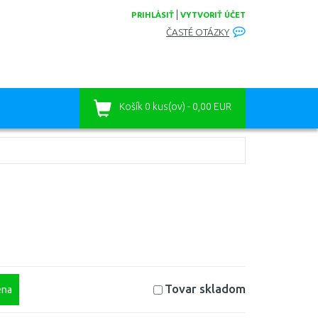
|
PRIHLÁSIŤ
VYTVORIŤ ÚČET
ČASTÉ OTÁZKY
Košík
0 kus(ov) - 0,00 EUR
Tovar skladom
na