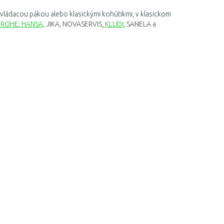
ovládacou
pákou
alebo
klasickými
kohútikmi
,
v
klasickom
GROHE
,
HANSA
,
JIKA
,
NOVASERVIS
,
KLUDI
,
SANELA
a