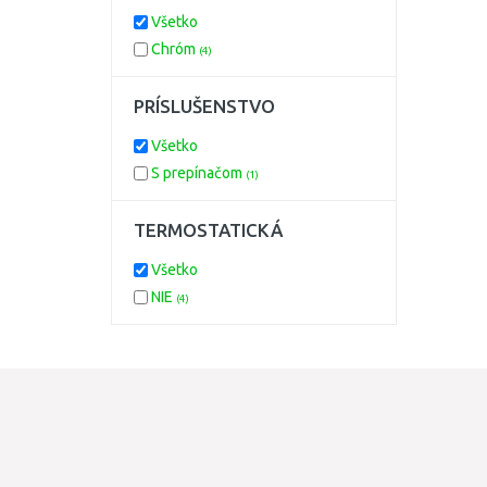
Všetko
Chróm
(4)
PRÍSLUŠENSTVO
Všetko
S prepínačom
(1)
TERMOSTATICKÁ
Všetko
NIE
(4)