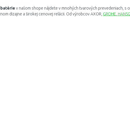
batérie
v
našom
shope
nájdete
v
mnohých
tvarových
prevedeniach
,
s 
rnom
dizajne
a
širokej
cenovej
relácii
.
Od
výrobcov
AXOR
,
GROHE
,
HANS