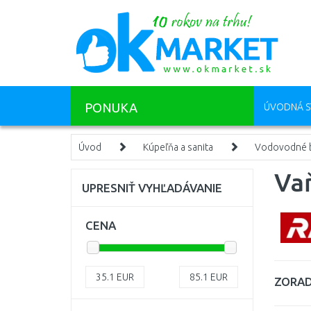
PONUKA
ÚVODNÁ S
Úvod
Kúpeľňa a sanita
Vodovodné b
Va
UPRESNIŤ VYHĽADÁVANIE
CENA
35.1
EUR
85.1
EUR
ZORAD