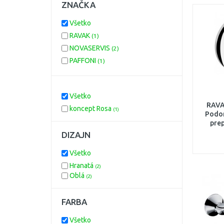
ZNAČKA
Všetko
RAVAK
(1)
NOVASERVIS
(2)
PAFFONI
(1)
Všetko
RAVA
koncept Rosa
(1)
Podom
pre
DIZAJN
Všetko
Hranatá
(2)
Oblá
(2)
FARBA
Všetko