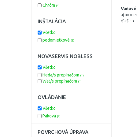
Chróm
(4)
Vaňové
aj
mode
INŠTALÁCIA
ďalších
.
Všetko
podomietkové
(4)
NOVASERVIS NOBLESS
Všetko
Heda/s prepínačom
(1)
Wat/s prepínačom
(1)
OVLÁDANIE
Všetko
Páková
(4)
POVRCHOVÁ ÚPRAVA