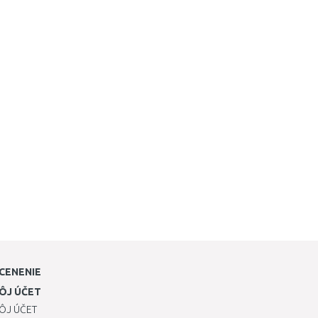
CENENIE
ÔJ ÚČET
ÔJ ÚČET