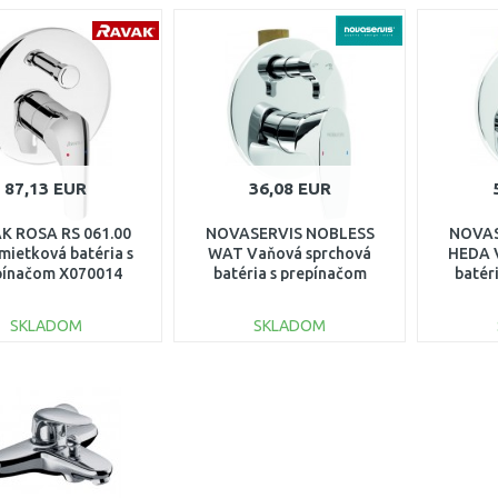
87,13 EUR
36,08 EUR
K ROSA RS 061.00
NOVASERVIS NOBLESS
NOVAS
ietková batéria s
WAT Vaňová sprchová
HEDA 
pínačom X070014
batéria s prepínačom
batér
chróm 39050R,0
ch
SKLADOM
SKLADOM
DO KOŠÍKA
DO KOŠÍKA
Porovnať
Porovnať