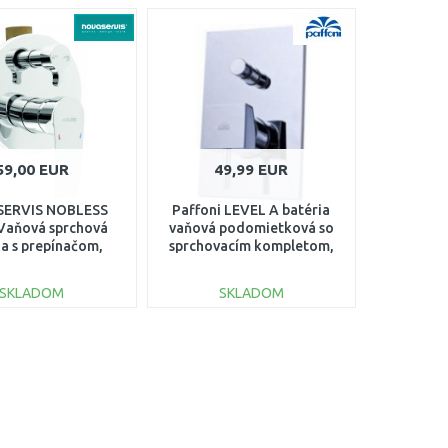
59,00 EUR
49,99 EUR
ERVIS NOBLESS
Paffoni LEVEL A batéria
Vaňová sprchová
vaňová podomietková so
ia s prepínačom,
sprchovacím kompletom,
róm 40050R,0
chróm LEA015CR
SKLADOM
SKLADOM
DO KOŠÍKA
DO KOŠÍKA
Porovnať
Porovnať