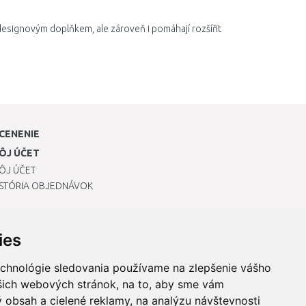
esignovým doplňkem, ale zároveň i pomáhají rozšířit
CENENIE
ÔJ ÚČET
ÔJ ÚČET
ISTÓRIA OBJEDNÁVOK
ies
echnológie sledovania používame na zlepšenie vášho
ašich webových stránok, na to, aby sme vám
 obsah a cielené reklamy, na analýzu návštevnosti