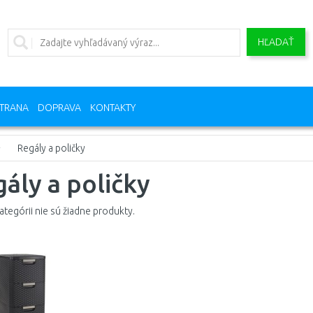
HĽADAŤ
TRANA
DOPRAVA
KONTAKTY
Regály a poličky
ály a poličky
kategórii nie sú žiadne produkty.