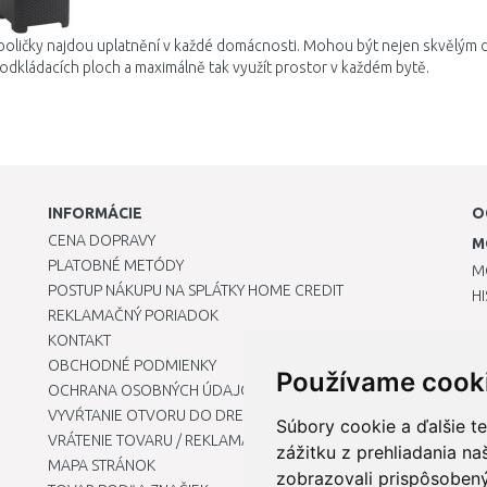
 poličky najdou uplatnění v každé domácnosti. Mohou být nejen skvělým d
 odkládacích ploch a maximálně tak využít prostor v každém bytě.
INFORMÁCIE
O
CENA DOPRAVY
M
PLATOBNÉ METÓDY
M
POSTUP NÁKUPU NA SPLÁTKY HOME CREDIT
H
REKLAMAČNÝ PORIADOK
KONTAKT
OBCHODNÉ PODMIENKY
Používame cook
OCHRANA OSOBNÝCH ÚDAJOV
VYVŔTANIE OTVORU DO DREZU PRE KUCHYNSKÚ BATÉRIU
Súbory cookie a ďalšie t
VRÁTENIE TOVARU / REKLAMÁCIE
zážitku z prehliadania n
MAPA STRÁNOK
zobrazovali prispôsobený