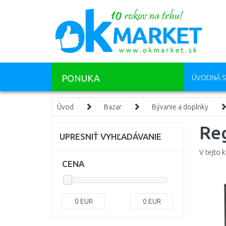
PONUKA
ÚVODNÁ S
Úvod
Bazar
Bývanie a doplnky
Reg
UPRESNIŤ VYHĽADÁVANIE
V tejto 
CENA
0
EUR
0
EUR