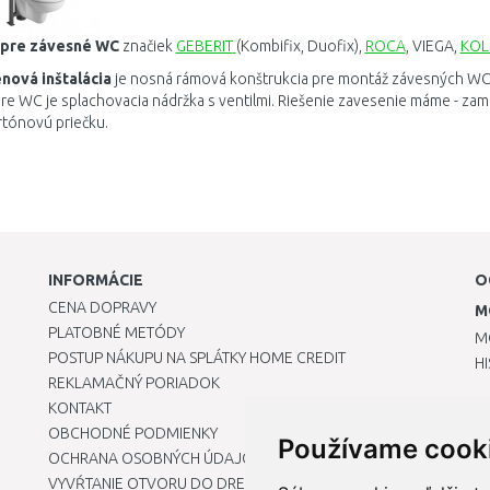
pre
závesné
WC
značiek
GEBERIT
(
Kombifix
,
Duofix
)
,
ROCA
,
VIEGA
,
KO
enová
inštalácia
je
nosná
rámová
konštrukcia
pre
montáž
závesných
W
re
WC
je
splachovacia
nádržka
s
ventilmi
.
Riešenie
zavesenie
máme
-
zam
rtónovú
priečku
.
INFORMÁCIE
O
CENA DOPRAVY
M
PLATOBNÉ METÓDY
M
POSTUP NÁKUPU NA SPLÁTKY HOME CREDIT
H
REKLAMAČNÝ PORIADOK
KONTAKT
OBCHODNÉ PODMIENKY
Používame cook
OCHRANA OSOBNÝCH ÚDAJOV
VYVŔTANIE OTVORU DO DREZU PRE KUCHYNSKÚ BATÉRIU