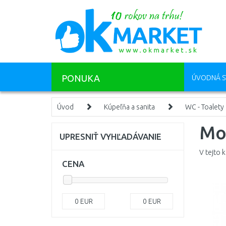
PONUKA
ÚVODNÁ S
Úvod
Kúpeľňa a sanita
WC - Toalety
Mo
UPRESNIŤ VYHĽADÁVANIE
V tejto 
CENA
0
EUR
0
EUR