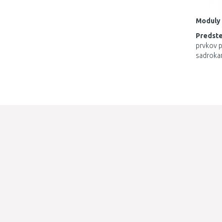
Moduly
Predst
prvkov
p
sadroka