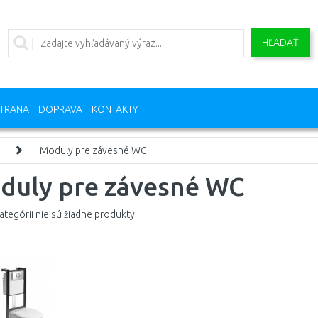
HĽADAŤ
TRANA
DOPRAVA
KONTAKTY
Moduly pre závesné WC
duly pre závesné WC
kategórii nie sú žiadne produkty.