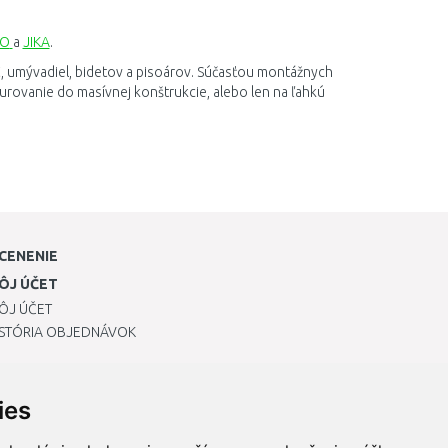
LO
a
JIKA
.
C
,
umývadiel
,
bidetov
a
pisoárov
.
Súčasťou
montážnych
urovanie
do
masívnej
konštrukcie
,
alebo
len
na ľahkú
CENENIE
ÔJ ÚČET
ÔJ ÚČET
ISTÓRIA OBJEDNÁVOK
ies