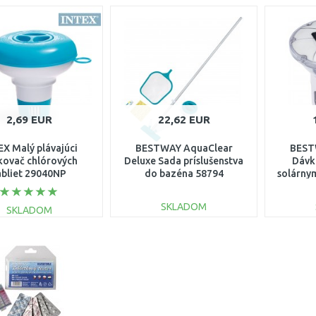
2,69 EUR
22,62 EUR
EX Malý plávajúci
BESTWAY AquaClear
BEST
kovač chlórových
Deluxe Sada príslušenstva
Dávk
abliet 29040NP
do bazéna 58794
solárny
21
SKLADOM
SKLADOM
DO KOŠÍKA
DO KOŠÍKA
Porovnať
Porovnať