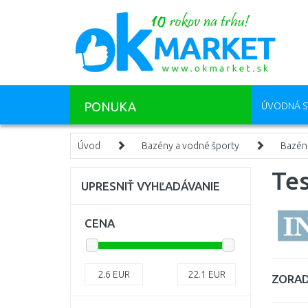
PONUKA
ÚVODNÁ S
Úvod
Bazény a vodné športy
Bazén
Tes
UPRESNIŤ VYHĽADÁVANIE
CENA
2.6
EUR
22.1
EUR
ZORAD