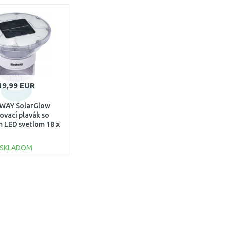
19,99 EUR
WAY SolarGlow
ovací plavák so
m LED svetlom 18 x
,5 cm 58943
SKLADOM
DO KOŠÍKA
Porovnať