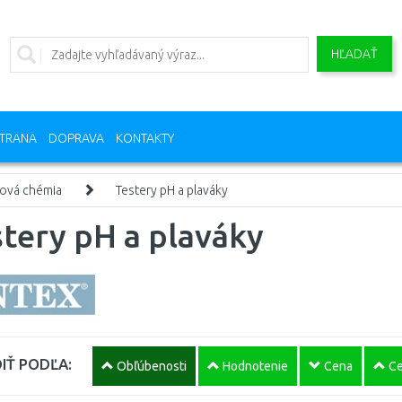
HĽADAŤ
TRANA
DOPRAVA
KONTAKTY
ová chémia
Testery pH a plaváky
tery pH a plaváky
IŤ PODĽA:
Obľúbenosti
Hodnotenie
Cena
Ce