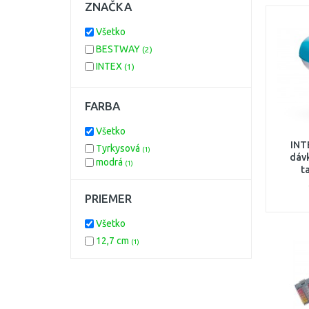
ZNAČKA
Všetko
BESTWAY
(2)
INTEX
(1)
FARBA
Všetko
INT
Tyrkysová
(1)
dáv
modrá
(1)
t
PRIEMER
Všetko
12,7 cm
(1)