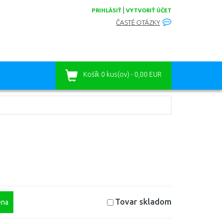
|
PRIHLÁSIŤ
VYTVORIŤ ÚČET
ČASTÉ OTÁZKY
Košík
0 kus(ov) - 0,00 EUR
Tovar skladom
na