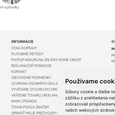
pH a plováky
INFORMÁCIE
O
CENA DOPRAVY
M
PLATOBNÉ METÓDY
M
POSTUP NÁKUPU NA SPLÁTKY HOME CREDIT
H
REKLAMAČNÝ PORIADOK
KONTAKT
OBCHODNÉ PODMIENKY
Používame cook
OCHRANA OSOBNÝCH ÚDAJOV
VYVŔTANIE OTVORU DO DREZU PRE KUCHYNSKÚ BATÉRIU
Súbory cookie a ďalšie t
VRÁTENIE TOVARU / REKLAMÁCIE
zážitku z prehliadania n
MAPA STRÁNOK
zobrazovali prispôsobený
TOVAR PODĽA ZNAČIEK
našich webových stránok 
UPRAVIŤ MOJE PREDVOĽBY COOKIES