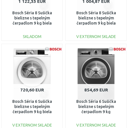
1 122,33 EUR
1 004,87 EUR
Bosch Séria 8 Sušička
Bosch Séria 8 Sušička
bielizne s tepelným
bielizne s tepelným
čerpadlom 9 kg biela
čerpadlom 9 kg biela
WQB246CNBY
WQB246DNBY
SKLADOM
V EXTERNOM SKLADE
DO KOŠÍKA
DO KOŠÍKA
Porovnať
Porovnať
720,60 EUR
854,69 EUR
Bosch Séria 6 Sušička
Bosch Séria 6 Sušička
bielizne s tepelným
bielizne s tepelným
čerpadlom 9 kg biela
čerpadlom 9 kg
WQG24591BY
WQG245DREU
V EXTERNOM SKLADE
V EXTERNOM SKLADE