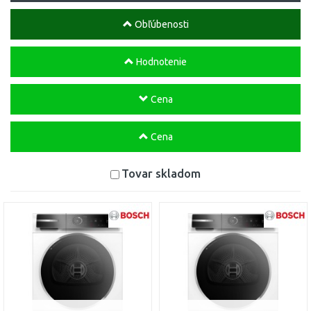
Obľúbenosti
Hodnotenie
Cena
Cena
Tovar skladom