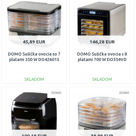
45,89 EUR
146,28 EUR
DOMO Sušička ovocia so 7
DOMO Sušička ovocia s 8
platami 350 W DO42601S
platami 700 W DO354VD
SKLADOM
SKLADOM
DO KOŠÍKA
DO KOŠÍKA
Porovnať
Porovnať
100,18 EUR
39,99 EUR