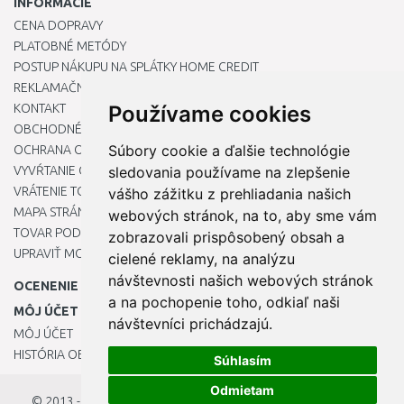
INFORMÁCIE
CENA DOPRAVY
PLATOBNÉ METÓDY
POSTUP NÁKUPU NA SPLÁTKY HOME CREDIT
REKLAMAČNÝ PORIADOK
KONTAKT
Používame cookies
OBCHODNÉ PODMIENKY
Súbory cookie a ďalšie technológie
OCHRANA OSOBNÝCH ÚDAJOV
VYVŔTANIE OTVORU DO DREZU PRE KUCHYNSKÚ BATÉRIU
sledovania používame na zlepšenie
VRÁTENIE TOVARU / REKLAMÁCIE
vášho zážitku z prehliadania našich
MAPA STRÁNOK
webových stránok, na to, aby sme vám
TOVAR PODĽA ZNAČIEK
zobrazovali prispôsobený obsah a
UPRAVIŤ MOJE PREDVOĽBY COOKIES
cielené reklamy, na analýzu
návštevnosti našich webových stránok
OCENENIE
a na pochopenie toho, odkiaľ naši
MÔJ ÚČET
návštevníci prichádzajú.
MÔJ ÚČET
HISTÓRIA OBJEDNÁVOK
Súhlasím
Odmietam
© 2013 - 2026
OKmarket.sk