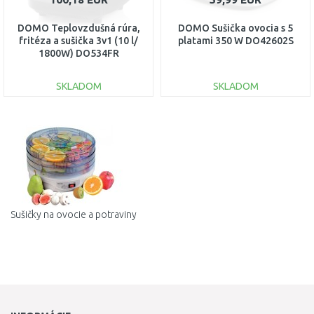
DOMO Teplovzdušná rúra,
DOMO Sušička ovocia s 5
fritéza a sušička 3v1 (10 l/
platami 350 W DO42602S
1800W) DO534FR
SKLADOM
SKLADOM
DO KOŠÍKA
DO KOŠÍKA
Porovnať
Porovnať
Sušičky na ovocie a potraviny