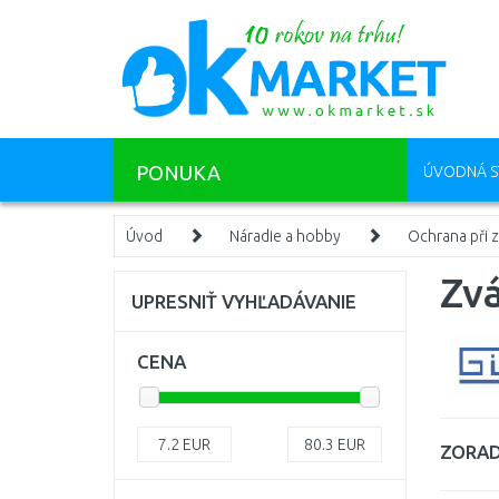
PONUKA
ÚVODNÁ S
Úvod
Náradie a hobby
Ochrana při z
Zvá
UPRESNIŤ VYHĽADÁVANIE
CENA
7.2
EUR
80.3
EUR
ZORAD