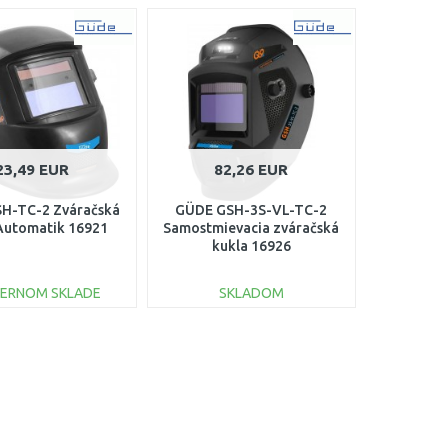
23,49 EUR
82,26 EUR
H-TC-2 Zváračská
GÜDE GSH-3S-VL-TC-2
Automatik 16921
Samostmievacia zváračská
kukla 16926
TERNOM SKLADE
SKLADOM
DO KOŠÍKA
DO KOŠÍKA
Porovnať
Porovnať