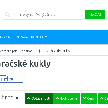
HĽADAŤ
TRANA
DOPRAVA
KONTAKTY
váraní a príslušenstvo
Zváračské kukly
račské kukly
IŤ PODĽA:
Obľúbenosti
Hodnotenie
Cena
Ce