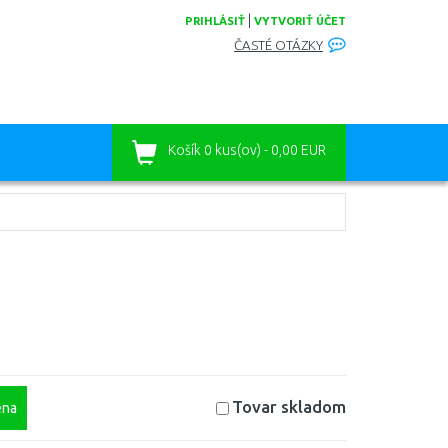
|
PRIHLÁSIŤ
VYTVORIŤ ÚČET
ČASTÉ OTÁZKY
Košík
0 kus(ov) - 0,00 EUR
Tovar skladom
na