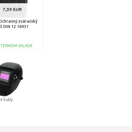
7,39 EUR
Ochranný zváračský
ít DIN 12 16931
XTERNOM SKLADE
DO KOŠÍKA
Porovnať
é kukly