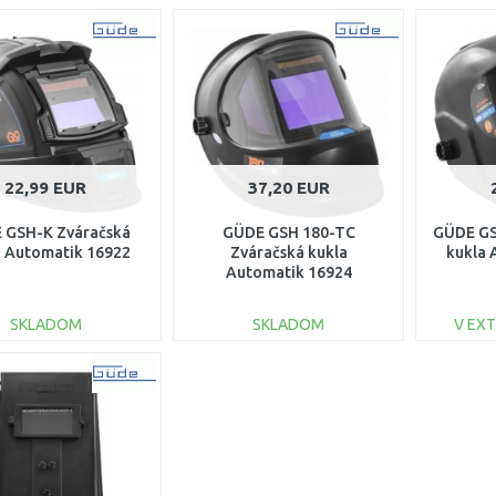
22,99 EUR
37,20 EUR
 GSH-K Zváračská
GÜDE GSH 180-TC
GÜDE GS
a Automatik 16922
Zváračská kukla
kukla 
Automatik 16924
SKLADOM
SKLADOM
V EX
DO KOŠÍKA
DO KOŠÍKA
Porovnať
Porovnať