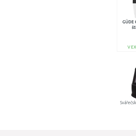
GÜDE 
št
V E
Svářečsk