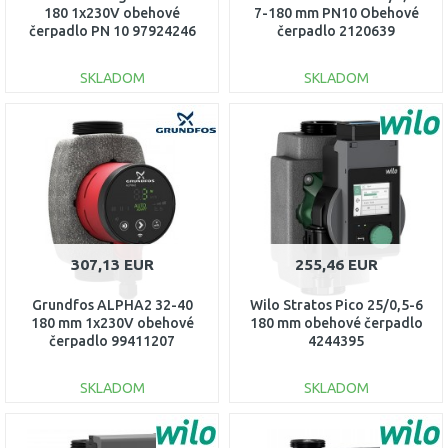
180 1x230V obehové
7-180 mm PN10 Obehové
čerpadlo PN 10 97924246
čerpadlo 2120639
SKLADOM
SKLADOM
DO KOŠÍKA
DO KOŠÍKA
Porovnať
Porovnať
307,13 EUR
255,46 EUR
Grundfos ALPHA2 32-40
Wilo Stratos Pico 25/0,5-6
180 mm 1x230V obehové
180 mm obehové čerpadlo
čerpadlo 99411207
4244395
SKLADOM
SKLADOM
DO KOŠÍKA
DO KOŠÍKA