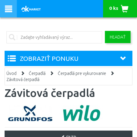
0 ks
HĽADAŤ
ZOBRAZIŤ PONUKU
Úvod
Čerpadlá
Čerpadlá pre vykurovanie
Závitová čerpadlá
Závitová čerpadlá