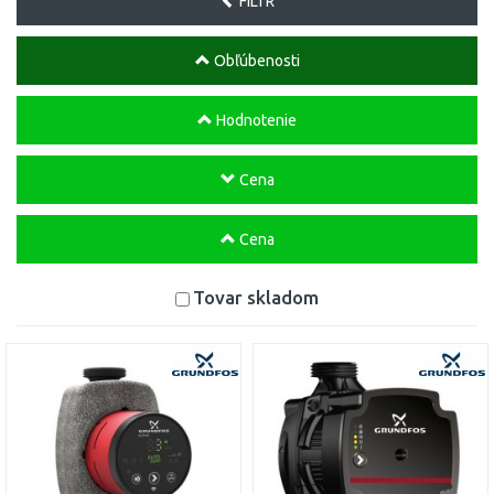
FILTR
Obľúbenosti
Hodnotenie
Cena
Cena
Tovar skladom