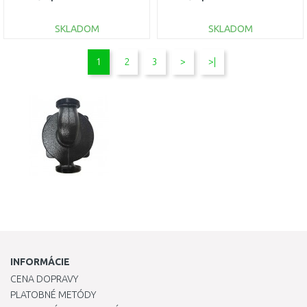
SKLADOM
SKLADOM
DO KOŠÍKA
DO KOŠÍKA
1
2
3
>
>|
Porovnať
Porovnať
INFORMÁCIE
CENA DOPRAVY
PLATOBNÉ METÓDY