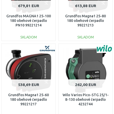
679,81 EUR
613,88 EUR
Grundfos MAGNA1 25-100
Grundfos Magna1 25-80
180 obehové čerpadlo
180 obehové čerpadlo
PN10 99221214
99221213
SKLADOM
SKLADOM
DO KOŠÍKA
DO KOŠÍKA
Porovnať
Porovnať
538,69 EUR
262,00 EUR
Grundfos Magna1 25-60
Wilo Varios Pico-STG 25/1-
180 obehové čerpadlo
8-130 obehové čerpadlo
99221217
4232744