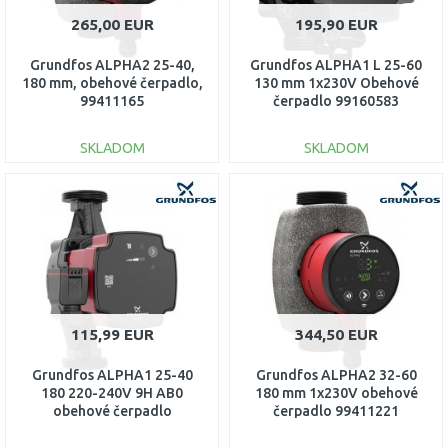
265,00 EUR
195,90 EUR
Grundfos ALPHA2 25-40,
Grundfos ALPHA1 L 25-60
180 mm, obehové čerpadlo,
130 mm 1x230V Obehové
99411165
čerpadlo 99160583
SKLADOM
SKLADOM
DO KOŠÍKA
DO KOŠÍKA
Porovnať
Porovnať
115,99 EUR
344,50 EUR
Grundfos ALPHA1 25-40
Grundfos ALPHA2 32-60
180 220-240V 9H AB0
180 mm 1x230V obehové
obehové čerpadlo
čerpadlo 99411221
93074166