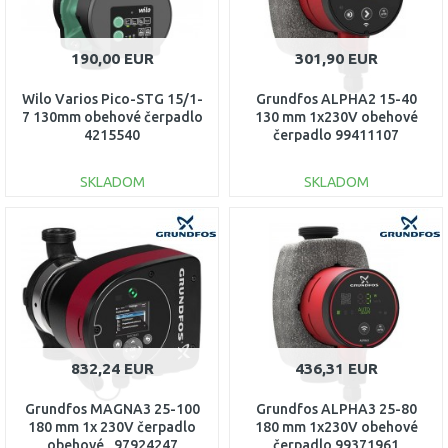
190,00 EUR
301,90 EUR
Wilo Varios Pico-STG 15/1-
Grundfos ALPHA2 15-40
7 130mm obehové čerpadlo
130 mm 1x230V obehové
4215540
čerpadlo 99411107
SKLADOM
SKLADOM
DO KOŠÍKA
DO KOŠÍKA
Porovnať
Porovnať
832,24 EUR
436,31 EUR
Grundfos MAGNA3 25-100
Grundfos ALPHA3 25-80
180 mm 1x 230V čerpadlo
180 mm 1x230V obehové
obehové , 97924247
čerpadlo 99371961