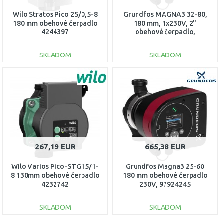
Wilo Stratos Pico 25/0,5-8
Grundfos MAGNA3 32-80,
180 mm obehové čerpadlo
180 mm, 1x230V, 2"
4244397
obehové čerpadlo,
97924256
SKLADOM
SKLADOM
DO KOŠÍKA
DO KOŠÍKA
Porovnať
Porovnať
267,19 EUR
665,38 EUR
Wilo Varios Pico-STG15/1-
Grundfos Magna3 25-60
8 130mm obehové čerpadlo
180 mm obehové čerpadlo
4232742
230V, 97924245
SKLADOM
SKLADOM