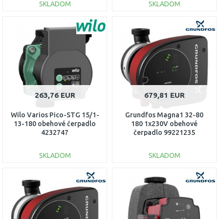
SKLADOM
SKLADOM
DO KOŠÍKA
DO KOŠÍKA
Porovnať
Porovnať
263,76 EUR
679,81 EUR
Wilo Varios Pico-STG 15/1-
Grundfos Magna1 32-80
13-180 obehové čerpadlo
180 1x230V obehové
4232747
čerpadlo 99221235
SKLADOM
SKLADOM
DO KOŠÍKA
DO KOŠÍKA
Porovnať
Porovnať