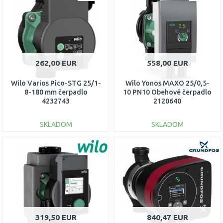
Porovnať
Porovnať
262,00 EUR
558,00 EUR
Wilo Varios Pico-STG 25/1-
Wilo Yonos MAXO 25/0,5-
8-180 mm čerpadlo
10 PN10 Obehové čerpadlo
4232743
2120640
SKLADOM
SKLADOM
DO KOŠÍKA
DO KOŠÍKA
Porovnať
Porovnať
319,50 EUR
840,47 EUR