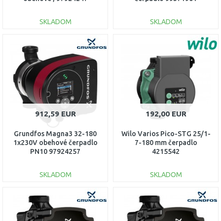
SKLADOM
SKLADOM
DO KOŠÍKA
DO KOŠÍKA
Porovnať
Porovnať
912,59 EUR
192,00 EUR
Grundfos Magna3 32-180
Wilo Varios Pico-STG 25/1-
1x230V obehové čerpadlo
7-180 mm čerpadlo
PN10 97924257
4215542
SKLADOM
SKLADOM
DO KOŠÍKA
DO KOŠÍKA
Porovnať
Porovnať