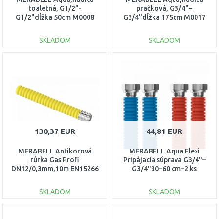
toaletná, G1/2"-
pračková, G3/4"–
G1/2"dĺžka 50cm M0008
G3/4"dĺžka 175cm M0017
SKLADOM
SKLADOM
DO KOŠÍKA
DO KOŠÍKA
Porovnať
Porovnať
130,37 EUR
44,81 EUR
MERABELL Antikorová
MERABELL Aqua Flexi
rúrka Gas Profi
Pripájacia súprava G3/4"–
DN12/0,3mm,10m EN15266
G3/4"30–60 cm–2 ks
M0131
hadice(mod., červ.)M0056
SKLADOM
SKLADOM
DO KOŠÍKA
DO KOŠÍKA