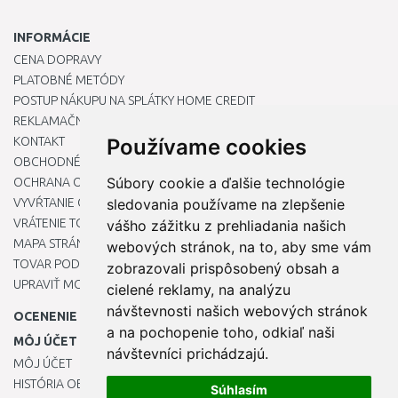
INFORMÁCIE
CENA DOPRAVY
PLATOBNÉ METÓDY
POSTUP NÁKUPU NA SPLÁTKY HOME CREDIT
REKLAMAČNÝ PORIADOK
KONTAKT
Používame cookies
OBCHODNÉ PODMIENKY
Súbory cookie a ďalšie technológie
OCHRANA OSOBNÝCH ÚDAJOV
VYVŔTANIE OTVORU DO DREZU PRE KUCHYNSKÚ BATÉRIU
sledovania používame na zlepšenie
VRÁTENIE TOVARU / REKLAMÁCIE
vášho zážitku z prehliadania našich
MAPA STRÁNOK
webových stránok, na to, aby sme vám
TOVAR PODĽA ZNAČIEK
zobrazovali prispôsobený obsah a
UPRAVIŤ MOJE PREDVOĽBY COOKIES
cielené reklamy, na analýzu
návštevnosti našich webových stránok
OCENENIE
a na pochopenie toho, odkiaľ naši
MÔJ ÚČET
návštevníci prichádzajú.
MÔJ ÚČET
HISTÓRIA OBJEDNÁVOK
Súhlasím