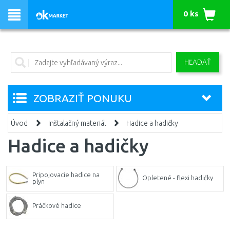
0 ks
HĽADAŤ
ZOBRAZIŤ PONUKU
Úvod
Inštalačný materiál
Hadice a hadičky
Hadice a hadičky
Pripojovacie hadice na
Opletené - flexi hadičky
plyn
Práčkové hadice