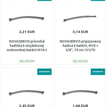
2,21 EUR
3,14 EUR
NOVASERVIS prívodná
NOVASERVIS pripojovacia
hadička k stojánkovej
hadica k batérii, M10 ×
vodovodnej batérii M10 x
3/8", 70 cm 131/70
3/8" 50 cm 130/50
SKLADOM
SKLADOM
DO KOŠÍKA
DO KOŠÍKA
Porovnať
Porovnať
2,45 EUR
1,66 EUR