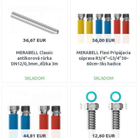
Porovnať
Porovnať
36,67 EUR
56,00 EUR
MERABELL Classic
MERABELL Flexi Pripájacia
antikorová rúrka
súprava R3/4"–G3/4"30–
DN12/0,3mm ,dĺžka 3m
60cm–3ks hadice
M0107
(modrá,červená,žltá)M0047
SKLADOM
SKLADOM
DO KOŠÍKA
DO KOŠÍKA
Porovnať
Porovnať
44,81 EUR
12,60 EUR