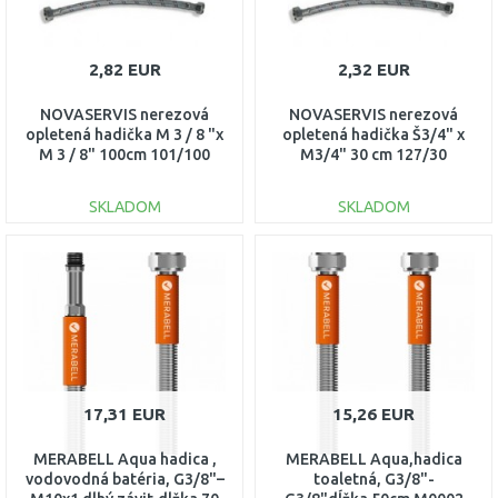
2,82 EUR
2,32 EUR
NOVASERVIS nerezová
NOVASERVIS nerezová
opletená hadička M 3 / 8 "x
opletená hadička Š3/4" x
M 3 / 8" 100cm 101/100
M3/4" 30 cm 127/30
SKLADOM
SKLADOM
DO KOŠÍKA
DO KOŠÍKA
Porovnať
Porovnať
17,31 EUR
15,26 EUR
MERABELL Aqua hadica ,
MERABELL Aqua,hadica
vodovodná batéria, G3/8"–
toaletná, G3/8"-