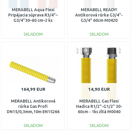
MERABELL Aqua Flexi
MERABELL READY!
Pripájacia súprava R3/4"–
Antikorová rúrka G3/4"-
G3/4"30–60 cm–2 ks
G3/4" 60cm M0420
hadice(mod., červ.)M0045
SKLADOM
SKLADOM
DO KOŠÍKA
DO KOŠÍKA
Porovnať
Porovnať
164,99 EUR
14,90 EUR
MERABELL Antikorová
MERABELL Gas Flexi
rúrka Gas Profi
Hadica R1/2"-G1/2" 30-
DN15/0,3mm,10m EN15266
60cm - 1ks žltá M0040
M0132
SKLADOM
SKLADOM