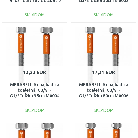
M10x1 dlhý závit,dlžka 70
G3/8"dĺžka 50cm M0002
cm M0012
SKLADOM
SKLADOM
DO KOŠÍKA
DO KOŠÍKA
Porovnať
Porovnať
13,23 EUR
17,31 EUR
MERABELL Aqua,hadica
MERABELL Aqua,hadica
toaletná, G3/8"-
toaletná, G3/8"-
G1/2"dĺžka 35cm M0004
G1/2"dĺžka 80cm M0006
SKLADOM
SKLADOM
DO KOŠÍKA
DO KOŠÍKA
Porovnať
Porovnať