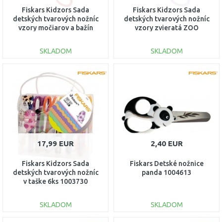
Fiskars Kidzors Sada
Fiskars Kidzors Sada
detských tvarových nožníc
detských tvarových nožníc
vzory močiarov a bažín
vzory zvieratá ZOO
1003845
1003846
SKLADOM
SKLADOM
DO KOŠÍKA
DO KOŠÍKA
Porovnať
Porovnať
17,99 EUR
2,40 EUR
Fiskars Kidzors Sada
Fiskars Detské nožnice
detských tvarových nožníc
panda 1004613
v taške 6ks 1003730
SKLADOM
SKLADOM