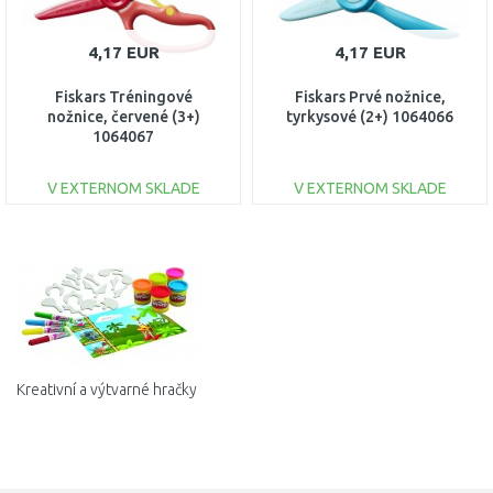
4,17 EUR
4,17 EUR
Fiskars Tréningové
Fiskars Prvé nožnice,
nožnice, červené (3+)
tyrkysové (2+) 1064066
1064067
V EXTERNOM SKLADE
V EXTERNOM SKLADE
DO KOŠÍKA
DO KOŠÍKA
Porovnať
Porovnať
Kreativní a výtvarné hračky