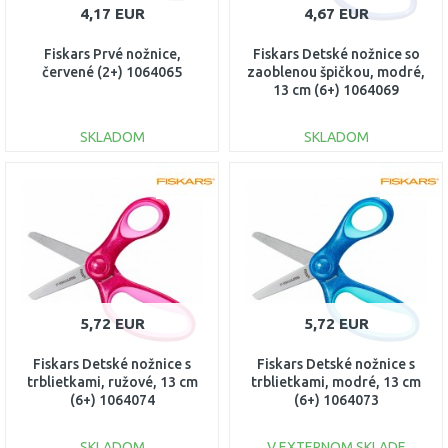
4,17 EUR
4,67 EUR
Fiskars Prvé nožnice,
Fiskars Detské nožnice so
červené (2+) 1064065
zaoblenou špičkou, modré,
13 cm (6+) 1064069
SKLADOM
SKLADOM
DO KOŠÍKA
DO KOŠÍKA
Porovnať
Porovnať
5,72 EUR
5,72 EUR
Fiskars Detské nožnice s
Fiskars Detské nožnice s
trblietkami, ružové, 13 cm
trblietkami, modré, 13 cm
(6+) 1064074
(6+) 1064073
SKLADOM
V EXTERNOM SKLADE