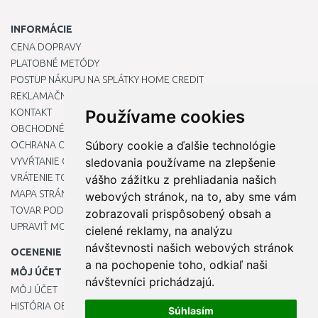
INFORMÁCIE
CENA DOPRAVY
PLATOBNÉ METÓDY
POSTUP NÁKUPU NA SPLÁTKY HOME CREDIT
REKLAMAČNÝ PORIADOK
KONTAKT
Používame cookies
OBCHODNÉ PODMIENKY
Súbory cookie a ďalšie technológie
OCHRANA OSOBNÝCH ÚDAJOV
VYVŔTANIE OTVORU DO DREZU PRE KUCHYNSKÚ BATÉRIU
sledovania používame na zlepšenie
VRÁTENIE TOVARU / REKLAMÁCIE
vášho zážitku z prehliadania našich
MAPA STRÁNOK
webových stránok, na to, aby sme vám
TOVAR PODĽA ZNAČIEK
zobrazovali prispôsobený obsah a
UPRAVIŤ MOJE PREDVOĽBY COOKIES
cielené reklamy, na analýzu
návštevnosti našich webových stránok
OCENENIE
a na pochopenie toho, odkiaľ naši
MÔJ ÚČET
návštevníci prichádzajú.
MÔJ ÚČET
HISTÓRIA OBJEDNÁVOK
Súhlasím