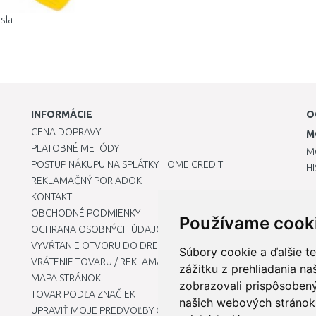
sla
INFORMÁCIE
O
CENA DOPRAVY
M
PLATOBNÉ METÓDY
M
POSTUP NÁKUPU NA SPLÁTKY HOME CREDIT
H
REKLAMAČNÝ PORIADOK
KONTAKT
OBCHODNÉ PODMIENKY
Používame cook
OCHRANA OSOBNÝCH ÚDAJOV
VYVŔTANIE OTVORU DO DREZU PRE KUCHYNSKÚ BATÉRIU
Súbory cookie a ďalšie t
VRÁTENIE TOVARU / REKLAMÁCIE
zážitku z prehliadania n
MAPA STRÁNOK
zobrazovali prispôsobený
TOVAR PODĽA ZNAČIEK
našich webových stránok 
UPRAVIŤ MOJE PREDVOĽBY COOKIES