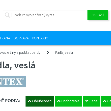
HĽADAŤ
TRANA
DOPRAVA
KONTAKTY
vacie člny a paddleboardy
Pádla, veslá
la, veslá
IŤ PODĽA:
Obľúbenosti
Hodnotenie
Cena
Ce