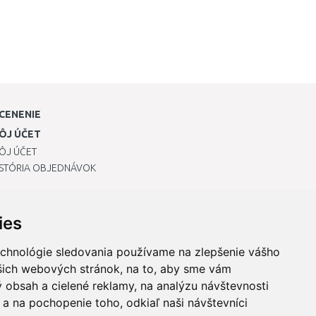
CENENIE
ÔJ ÚČET
ÔJ ÚČET
ISTÓRIA OBJEDNÁVOK
ies
echnológie sledovania používame na zlepšenie vášho
ašich webových stránok, na to, aby sme vám
 obsah a cielené reklamy, na analýzu návštevnosti
a na pochopenie toho, odkiaľ naši návštevníci