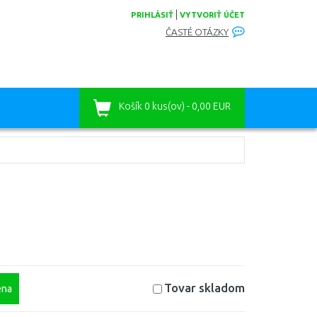
|
PRIHLÁSIŤ
VYTVORIŤ ÚČET
ČASTÉ OTÁZKY
Košík
0 kus(ov) - 0,00 EUR
Tovar skladom
na