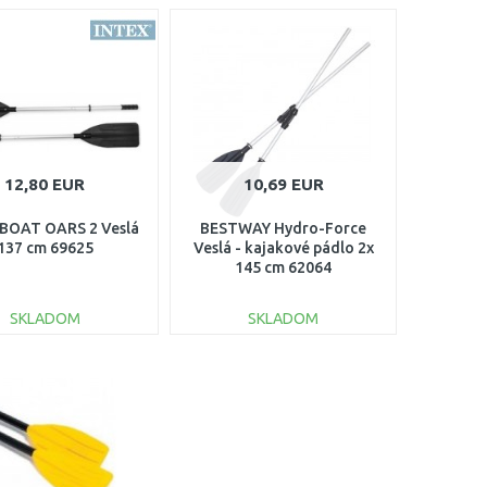
12,80 EUR
10,69 EUR
BOAT OARS 2 Veslá
BESTWAY Hydro-Force
137 cm 69625
Veslá - kajakové pádlo 2x
145 cm 62064
SKLADOM
SKLADOM
DO KOŠÍKA
DO KOŠÍKA
Porovnať
Porovnať