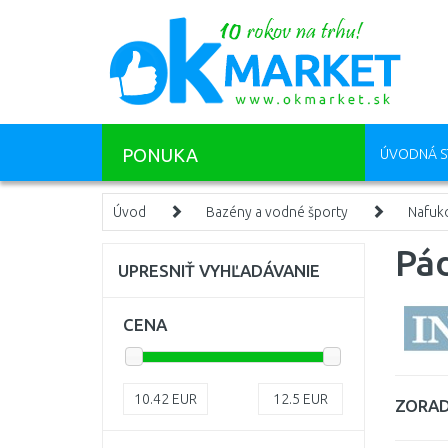
PONUKA
ÚVODNÁ S
Úvod
Bazény a vodné športy
Nafuko
Pád
UPRESNIŤ VYHĽADÁVANIE
CENA
10.42
EUR
12.5
EUR
ZORAD