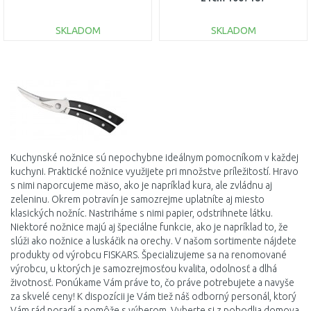
SKLADOM
SKLADOM
DO KOŠÍKA
DO KOŠÍKA
Porovnať
Porovnať
Kuchynské
nožnice sú
nepochybne
ideálnym
pomocníkom v
každej
kuchyni
.
Praktické
nožnice
využijete
pri množstve
príležitostí
.
Hravo
s
nimi
naporcujeme
mäso
,
ako
je
napríklad
kura
,
ale
zvládnu aj
zeleninu
.
Okrem
potravín
je samozrejme
uplatníte
aj
miesto
klasických
nožníc
.
Nastriháme
s
nimi
papier
,
odstrihnete
látku
.
Niektoré
nožnice
majú
aj špeciálne
funkcie, ako je
napríklad to,
že
slúži ako
nožnice
a
luskáčik
na
orechy
.
V
našom
sortimente
nájdete
produkty od
výrobcu
FISKARS
.
Špecializujeme sa
na
renomované
výrobcu
,
u ktorých je
samozrejmosťou
kvalita,
odolnosť
a
dlhá
životnosť
.
Ponúkame
Vám
práve
to
,
čo práve
potrebujete
a
navyše
za
skvelé
ceny
!
K
dispozícii
je
Vám tiež
náš
odborný personál
,
ktorý
Vám
rád poradí
a
pomôže
s výberom
.
Vyberte
si
z
pohodlia domova