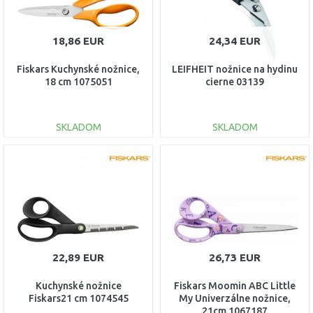
18,86 EUR
24,34 EUR
Fiskars Kuchynské nožnice,
LEIFHEIT nožnice na hydinu
18 cm 1075051
cierne 03139
SKLADOM
SKLADOM
DO KOŠÍKA
DO KOŠÍKA
Porovnať
Porovnať
22,89 EUR
26,73 EUR
Kuchynské nožnice
Fiskars Moomin ABC Little
Fiskars21 cm 1074545
My Univerzálne nožnice,
21cm 1067187