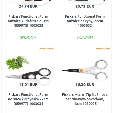
24,74 EUR
25,72 EUR
Fiskars Functional Form
Fiskars Functional Form
nožnice kuchárske 25 cm
nožnice na ryby, 22cm
(859975) 1003033
1003032
SKLADOM
SKLADOM
DO KOŠÍKA
DO KOŠÍKA
Porovnať
Porovnať
18,01 EUR
16,20 EUR
Fiskars Functional Form
Fiskars Micro-Tip Nožnice s
nožnice kuchynské 22cm
nepriľnavým povrchom,
(859977) 1003034
13cm 1070025