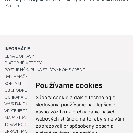
ešte
dnes
!
INFORMÁCIE
CENA DOPRAVY
PLATOBNÉ METÓDY
POSTUP NÁKUPU NA SPLÁTKY HOME CREDIT
REKLAMAČNÝ PORIADOK
KONTAKT
Používame cookies
OBCHODNÉ PODMIENKY
Súbory cookie a ďalšie technológie
OCHRANA OSOBNÝCH ÚDAJOV
VYVŔTANIE OTVORU DO DREZU PRE KUCHYNSKÚ BATÉRIU
sledovania používame na zlepšenie
VRÁTENIE TOVARU / REKLAMÁCIE
vášho zážitku z prehliadania našich
MAPA STRÁNOK
webových stránok, na to, aby sme vám
TOVAR PODĽA ZNAČIEK
zobrazovali prispôsobený obsah a
UPRAVIŤ MOJE PREDVOĽBY COOKIES