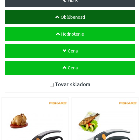
FILTR
Obľúbenosti
Hodnotenie
Cena
Cena
Tovar skladom