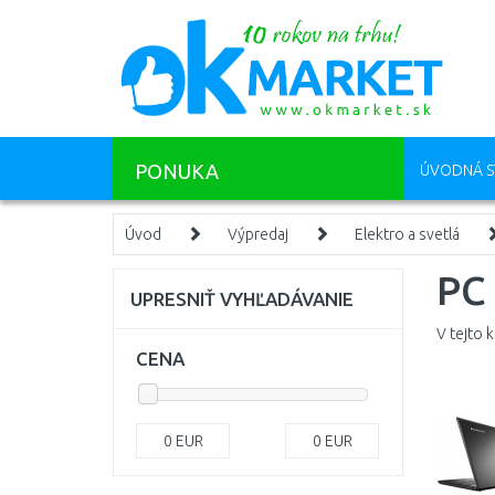
PONUKA
ÚVODNÁ S
Úvod
Výpredaj
Elektro a svetlá
PC 
UPRESNIŤ VYHĽADÁVANIE
V tejto 
CENA
0
EUR
0
EUR