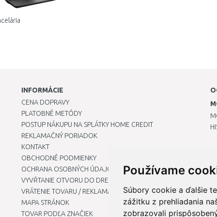
celária
INFORMÁCIE
O
CENA DOPRAVY
M
PLATOBNÉ METÓDY
M
POSTUP NÁKUPU NA SPLÁTKY HOME CREDIT
H
REKLAMAČNÝ PORIADOK
KONTAKT
OBCHODNÉ PODMIENKY
Používame cook
OCHRANA OSOBNÝCH ÚDAJOV
VYVŔTANIE OTVORU DO DREZU PRE KUCHYNSKÚ BATÉRIU
Súbory cookie a ďalšie t
VRÁTENIE TOVARU / REKLAMÁCIE
zážitku z prehliadania n
MAPA STRÁNOK
zobrazovali prispôsobený
TOVAR PODĽA ZNAČIEK