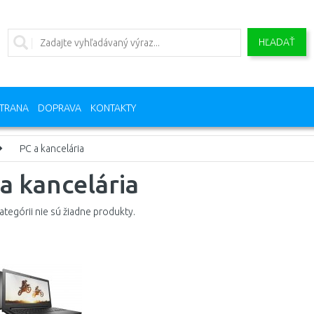
HĽADAŤ
TRANA
DOPRAVA
KONTAKTY
PC a kancelária
a kancelária
kategórii nie sú žiadne produkty.