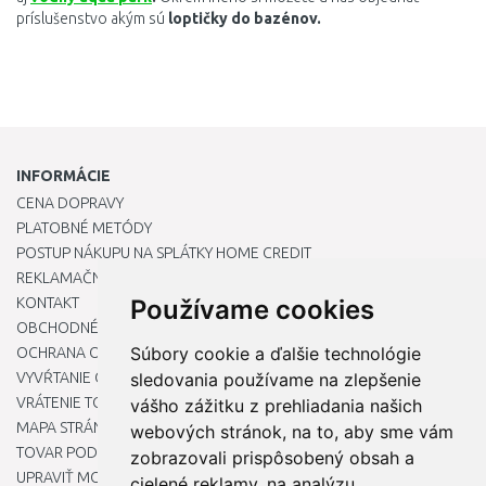
príslušenstvo akým sú
loptičky do bazénov.
INFORMÁCIE
CENA DOPRAVY
PLATOBNÉ METÓDY
POSTUP NÁKUPU NA SPLÁTKY HOME CREDIT
REKLAMAČNÝ PORIADOK
KONTAKT
Používame cookies
OBCHODNÉ PODMIENKY
Súbory cookie a ďalšie technológie
OCHRANA OSOBNÝCH ÚDAJOV
VYVŔTANIE OTVORU DO DREZU PRE KUCHYNSKÚ BATÉRIU
sledovania používame na zlepšenie
VRÁTENIE TOVARU / REKLAMÁCIE
vášho zážitku z prehliadania našich
MAPA STRÁNOK
webových stránok, na to, aby sme vám
TOVAR PODĽA ZNAČIEK
zobrazovali prispôsobený obsah a
UPRAVIŤ MOJE PREDVOĽBY COOKIES
cielené reklamy, na analýzu