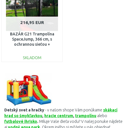
216,95 EUR
BAZÁR G21 Trampolína
SpaceJump, 366 cm, s
ochrannou sieťou +
schodíky zdarma 69042690
SKLADOM
DO KOŠÍKA
Porovnať
Detský
svet
a
hračky
- v našom shope Vám ponúkame
skákací
hrad so šmykľavkou
,
hracie centrum
,
trampolínu
alebo
futbalové ihrisko
.
Miluje Vaše dieťa vodu? V našej ponuke nájdete
aj
vodný aqua park
.
Okrem iného si môžete u nás objednať