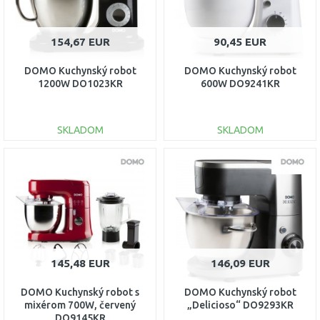
154,67 EUR
90,45 EUR
DOMO Kuchynský robot
DOMO Kuchynský robot
1200W DO1023KR
600W DO9241KR
SKLADOM
SKLADOM
DO KOŠÍKA
DO KOŠÍKA
Porovnať
Porovnať
145,48 EUR
146,09 EUR
DOMO Kuchynský robot s
DOMO Kuchynský robot
mixérom 700W, červený
„Delicioso“ DO9293KR
DO9145KR