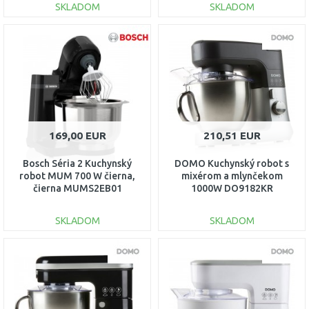
SKLADOM
SKLADOM
DO KOŠÍKA
DO KOŠÍKA
Porovnať
Porovnať
169,00 EUR
210,51 EUR
Bosch Séria 2 Kuchynský
DOMO Kuchynský robot s
robot MUM 700 W čierna,
mixérom a mlynčekom
čierna MUMS2EB01
1000W DO9182KR
SKLADOM
SKLADOM
DO KOŠÍKA
DO KOŠÍKA
Porovnať
Porovnať