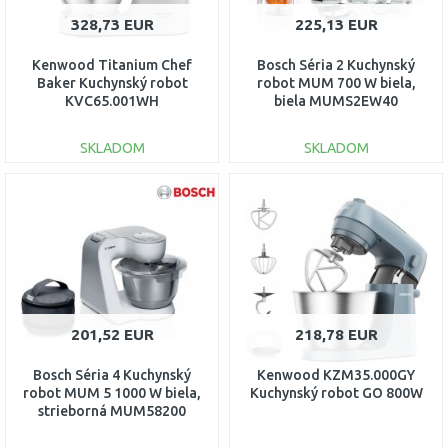
328,73 EUR
225,13 EUR
Kenwood Titanium Chef
Bosch Séria 2 Kuchynský
Baker Kuchynský robot
robot MUM 700 W biela,
KVC65.001WH
biela MUMS2EW40
SKLADOM
SKLADOM
DO KOŠÍKA
DO KOŠÍKA
Porovnať
Porovnať
201,52 EUR
218,78 EUR
Bosch Séria 4 Kuchynský
Kenwood KZM35.000GY
robot MUM 5 1000 W biela,
Kuchynský robot GO 800W
strieborná MUM58200