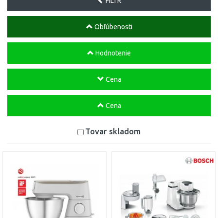
FILTR
Obľúbenosti
Hodnotenie
Cena
Cena
Tovar skladom