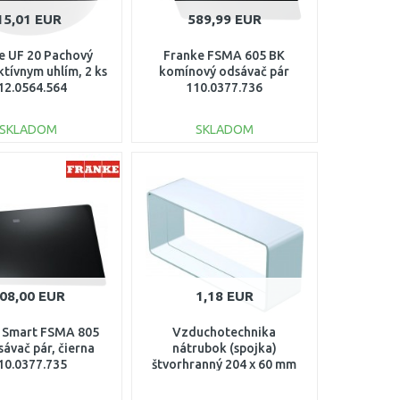
15,01 EUR
589,99 EUR
e UF 20 Pachový
Franke FSMA 605 BK
aktívnym uhlím, 2 ks
komínový odsávač pár
12.0564.564
110.0377.736
SKLADOM
SKLADOM
DO KOŠÍKA
DO KOŠÍKA
Porovnať
Porovnať
08,00 EUR
1,18 EUR
 Smart FSMA 805
Vzduchotechnika
ávač pár, čierna
nátrubok (spojka)
10.0377.735
štvorhranný 204 x 60 mm
KZ 20/6