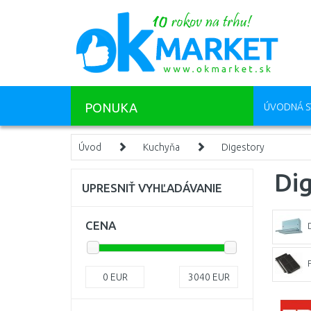
PONUKA
ÚVODNÁ S
Úvod
Kuchyňa
Digestory
Di
UPRESNIŤ VYHĽADÁVANIE
CENA
F
0
EUR
3040
EUR