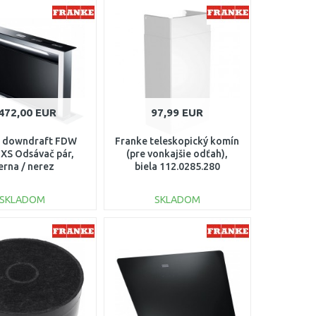
DO KOŠÍKA
DO KOŠÍKA
Porovnať
Porovnať
472,00 EUR
97,99 EUR
e downdraft FDW
Franke teleskopický komín
 XS Odsávač pár,
(pre vonkajšie odťah),
erna / nerez
biela 112.0285.280
10.0365.588
SKLADOM
SKLADOM
DO KOŠÍKA
DO KOŠÍKA
Porovnať
Porovnať