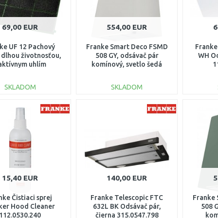
69,00 EUR
554,00 EUR
6
ke UF 12 Pachový
Franke Smart Deco FSMD
Franke
 s dlhou životnosťou,
508 GY, odsávač pár
WH Od
 aktívnym uhlím
komínový, svetlo šedá
1
112.0174.992
335.0530.199
SKLADOM
SKLADOM
DO KOŠÍKA
DO KOŠÍKA
Porovnať
Porovnať
15,40 EUR
140,00 EUR
5
nke Čistiaci sprej
Franke Telescopic FTC
Franke
er Hood Cleaner
632L BK Odsávač pár,
508 
112.0530.240
čierna 315.0547.798
kom