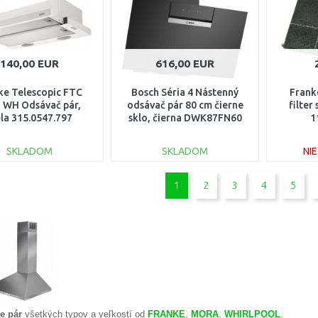
140,00 EUR
616,00 EUR
ke Telescopic FTC
Bosch Séria 4 Nástenný
Frank
 WH Odsávač pár,
odsávač pár 80 cm čierne
filter
ela 315.0547.797
sklo, čierna DWK87FN60
1
SKLADOM
SKLADOM
NI
DO KOŠÍKA
DO KOŠÍKA
1
2
3
4
5
Porovnať
Porovnať
e pár
všetkých typov a veľkostí od
FRANKE
,
MORA
,
WHIRLPOOL
.