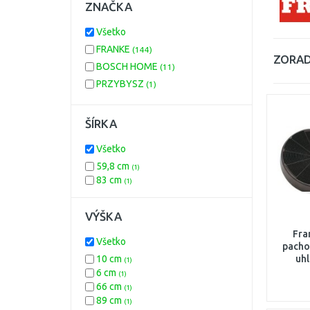
ZNAČKA
Všetko
FRANKE
(144)
ZORAD
BOSCH HOME
(11)
PRZYBYSZ
(1)
ŠÍRKA
Všetko
59,8 cm
(1)
83 cm
(1)
VÝŠKA
Fra
Všetko
pachov
10 cm
uhl
(1)
6 cm
(1)
66 cm
(1)
89 cm
(1)