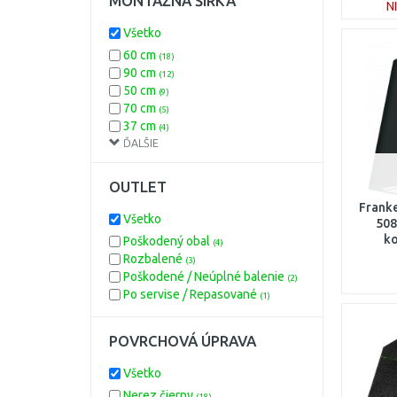
MONTÁŽNA ŠÍRKA
N
ružová
(1)
sivá
(1)
Všetko
žltá
(1)
60 cm
(18)
90 cm
(12)
50 cm
(9)
70 cm
(5)
37 cm
(4)
ĎALŠIE
80 cm
(2)
40 cm
(1)
52,2 cm
(1)
OUTLET
88 cm
(1)
Frank
Všetko
508
ko
Poškodený obal
(4)
Rozbalené
(3)
Poškodené / Neúplné balenie
(2)
Po servise / Repasované
(1)
POVRCHOVÁ ÚPRAVA
Všetko
Nerez čierny
(18)