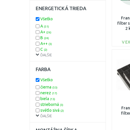
ENERGETICKÁ TRIEDA
Fran
Všetko
filter
A
(51)
2 
A+
(26)
B
(24)
V E
A++
(3)
C
(2)
ĎALŠIE
D
(1)
FARBA
Všetko
čierna
(53)
nerez
(17)
biela
(13)
strieborná
(3)
Fran
světlo sivá
(2)
filt
ĎALŠIE
zelená
(2)
hnedá
(1)
modrá
(1)