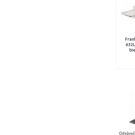
Fran
632L
bi
Odsávač