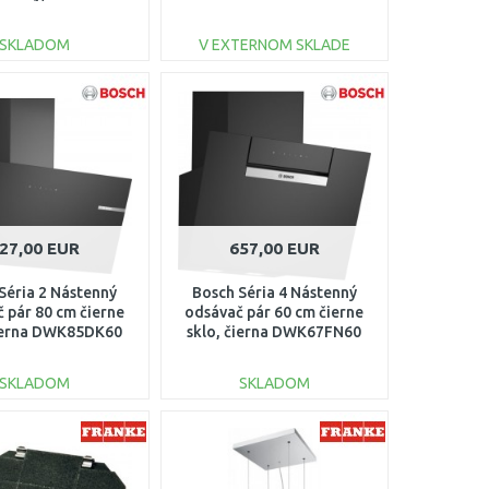
35.0530.200
SKLADOM
V EXTERNOM SKLADE
DO KOŠÍKA
DO KOŠÍKA
Porovnať
Porovnať
27,00 EUR
657,00 EUR
Séria 2 Nástenný
Bosch Séria 4 Nástenný
 pár 80 cm čierne
odsávač pár 60 cm čierne
čierna DWK85DK60
sklo, čierna DWK67FN60
SKLADOM
SKLADOM
DO KOŠÍKA
DO KOŠÍKA
Porovnať
Porovnať