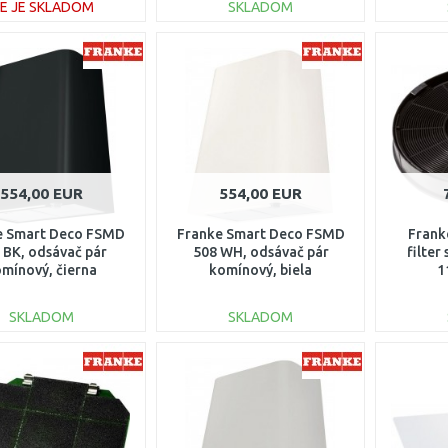
IE JE SKLADOM
SKLADOM
DO KOŠÍKA
DO KOŠÍKA
Porovnať
Porovnať
554,00 EUR
554,00 EUR
e Smart Deco FSMD
Franke Smart Deco FSMD
Frank
 BK, odsávač pár
508 WH, odsávač pár
filter
mínový, čierna
komínový, biela
1
335.0528.006
335.0528.005
SKLADOM
SKLADOM
DO KOŠÍKA
DO KOŠÍKA
Porovnať
Porovnať