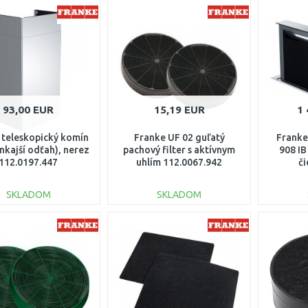
DO KOŠÍKA
DO KOŠÍKA
Porovnať
Porovnať
93,00 EUR
15,19 EUR
1 
 teleskopický komín
Franke UF 02 guľatý
Frank
nkajší odťah), nerez
pachový filter s aktívnym
908 IB
112.0197.447
uhlím 112.0067.942
či
1
SKLADOM
SKLADOM
DO KOŠÍKA
DO KOŠÍKA
Porovnať
Porovnať