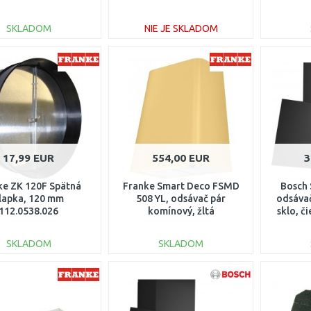
3
SKLADOM
NIE JE SKLADOM
DO KOŠÍKA
DO KOŠÍKA
Porovnať
Porovnať
17,99 EUR
554,00 EUR
3
ke ZK 120F Spätná
Franke Smart Deco FSMD
Bosch 
lapka, 120 mm
508 YL, odsávač pár
odsávač
112.0538.026
komínový, žltá
sklo, 
335.0530.202
SKLADOM
SKLADOM
DO KOŠÍKA
DO KOŠÍKA
Porovnať
Porovnať