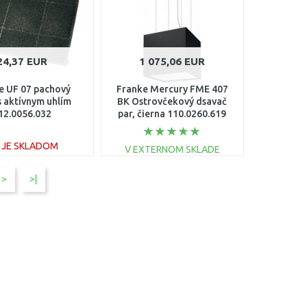
24,37 EUR
1 075,06 EUR
e UF 07 pachový
Franke Mercury FME 407
 s aktívnym uhlím
BK Ostrovčekový dsavač
12.0056.032
par, čierna 110.0260.619
E JE SKLADOM
V EXTERNOM SKLADE
DO KOŠÍKA
DO KOŠÍKA
>
>|
Porovnať
Porovnať