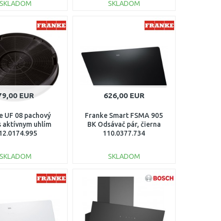
SKLADOM
SKLADOM
DO KOŠÍKA
DO KOŠÍKA
Porovnať
Porovnať
79,00 EUR
626,00 EUR
e UF 08 pachový
Franke Smart FSMA 905
 s aktívnym uhlím
BK Odsávač pár, čierna
12.0174.995
110.0377.734
SKLADOM
SKLADOM
DO KOŠÍKA
DO KOŠÍKA
Porovnať
Porovnať