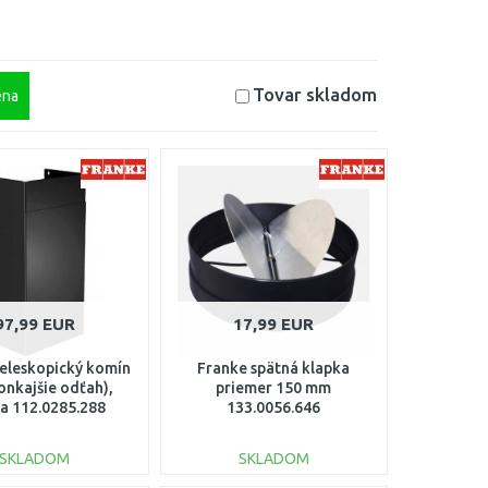
Tovar skladom
na
97,99 EUR
17,99 EUR
teleskopický komín
Franke spätná klapka
onkajšie odťah),
priemer 150 mm
na 112.0285.288
133.0056.646
SKLADOM
SKLADOM