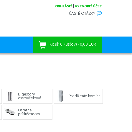
|
PRIHLÁSIŤ
VYTVORIŤ ÚČET
ČASTÉ OTÁZKY
Košík
0 kus(ov) - 0,00 EUR
Digestory
Predĺženie komína
ostrovčekové
Ostatné
príslušenstvo