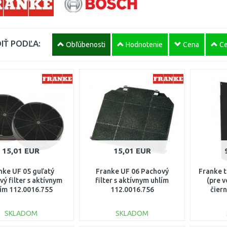
IŤ PODĽA:
Obľúbenosti
Hodnotenie
Cena
Ce
15,01 EUR
15,01 EUR
nke UF 05 guľatý
Franke UF 06 Pachový
Franke 
ý filter s aktívnym
filter s aktívnym uhlím
(pre v
ím 112.0016.755
112.0016.756
čier
SKLADOM
SKLADOM