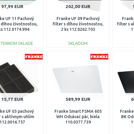
97,99 EUR
202,00 EUR
ke UF 11 Pachový
Franke UF 09 Pachový
Frank
 s dlhou životnosťou,
filter s dlhou životnosťou,
filter s 
ks 112.0174.994
2 ks 112.0262.703
1
XTERNOM SKLADE
SKLADOM
DO KOŠÍKA
DO KOŠÍKA
Porovnať
Porovnať
15,77 EUR
589,99 EUR
6
ke UF 03 pachový
Franke Smart FSMA 605
Franke
er s aktívnym uhlím
WH Odsávač pár, biela
BK Ods
112.0016.757
110.0377.739
1