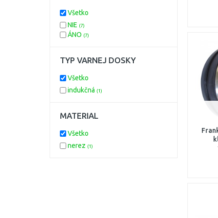
Všetko
NIE
(7)
ÁNO
(7)
TYP VARNEJ DOSKY
Všetko
indukčná
(1)
MATERIAL
Fran
Všetko
k
nerez
(1)