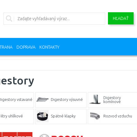
HĽADAŤ
TRANA
DOPRAVA
KONTAKTY
gestory
Digestory
Digestory vstavané
Digestory výsuvné
komínové
iltry uhlíkové
Spätné klapky
Rozvod vzduchu