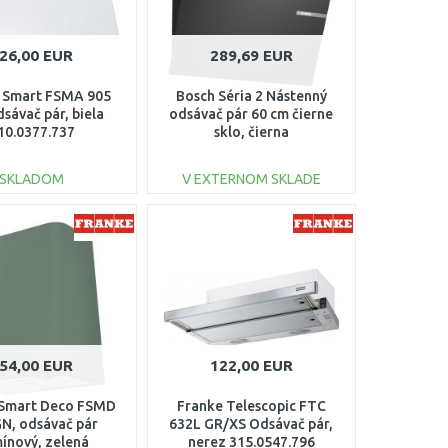
26,00 EUR
289,69 EUR
 Smart FSMA 905
Bosch Séria 2 Nástenný
sávač pár, biela
odsávač pár 60 cm čierne
10.0377.737
sklo, čierna
SKLADOM
V EXTERNOM SKLADE
DO KOŠÍKA
DO KOŠÍKA
Porovnať
Porovnať
54,00 EUR
122,00 EUR
 Smart Deco FSMD
Franke Telescopic FTC
GN, odsávač pár
632L GR/XS Odsávač pár,
ínový, zelená
nerez 315.0547.796