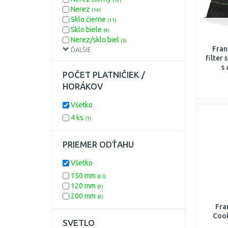
Nerez
(14)
Sklo čierne
(11)
Sklo biele
(4)
Nerez/sklo biel
(3)
Fran
ĎALŠIE
Sklo
(3)
filter
Nerez biely
(2)
s
Nerez hnedý
(1)
POČET PLATNIČIEK /
Nerez/sklo
(1)
HORÁKOV
Nerez/sklo čierne
(1)
Všetko
4 ks
(1)
PRIEMER ODŤAHU
Všetko
150 mm
(83)
120 mm
(9)
200 mm
(8)
Fra
Cook
SVETLO