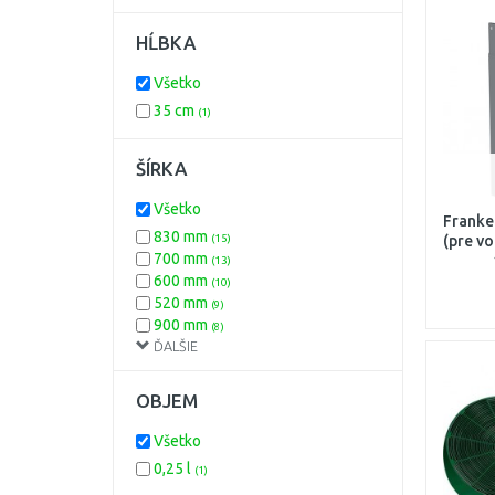
HĹBKA
Všetko
35 cm
(1)
ŠÍRKA
Všetko
Franke
830 mm
(15)
(pre vo
700 mm
(13)
600 mm
(10)
520 mm
(9)
900 mm
(8)
ĎALŠIE
420 mm
(4)
800 mm
(4)
1600 mm
(1)
OBJEM
1800 mm
(1)
Všetko
0,25 l
(1)