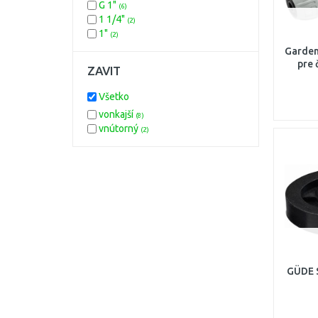
G 1"
(6)
1 1/4"
(2)
1"
(2)
Garden
pre 
ZAVIT
Všetko
vonkajší
(8)
vnútorný
(2)
GÜDE S