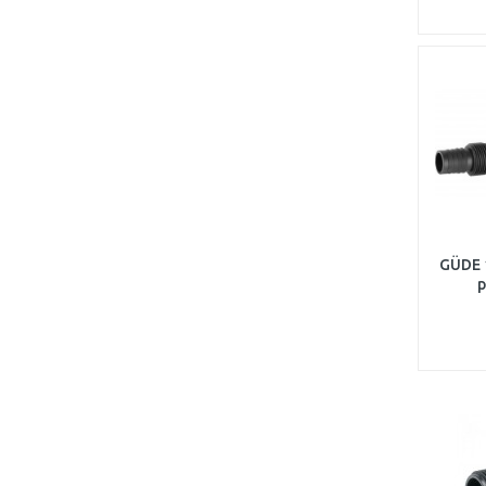
GÜDE 
p