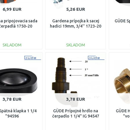
6,99 EUR
5,26 EUR
a pripojovacia sada
Gardena prípojka k sacej
GÜDE Sp
čerpadlá 1750-20
hadici 19mm, 3/4'' 1723-20
SKLADOM
SKLADOM
DO KOŠÍKA
DO KOŠÍKA
Porovnať
Porovnať
3,78 EUR
3,78 EUR
pätná klapka 1 1/4
GÜDE Prípojné hrdlo na
GÜDE H
"94596
čerpadlo 1 1/4" IG 94547
"vo