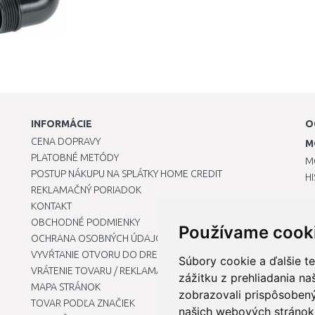
INFORMÁCIE
O
CENA DOPRAVY
M
PLATOBNÉ METÓDY
M
POSTUP NÁKUPU NA SPLÁTKY HOME CREDIT
H
REKLAMAČNÝ PORIADOK
KONTAKT
OBCHODNÉ PODMIENKY
Používame cook
OCHRANA OSOBNÝCH ÚDAJOV
VYVŔTANIE OTVORU DO DREZU PRE KUCHYNSKÚ BATÉRIU
Súbory cookie a ďalšie t
VRÁTENIE TOVARU / REKLAMÁCIE
zážitku z prehliadania n
MAPA STRÁNOK
zobrazovali prispôsobený
TOVAR PODĽA ZNAČIEK
našich webových stránok 