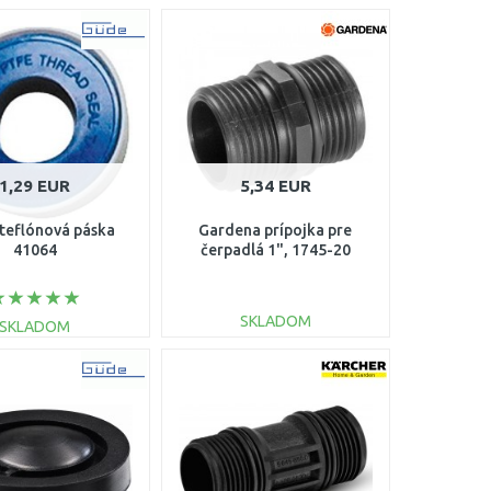
1,29 EUR
5,34 EUR
teflónová páska
Gardena prípojka pre
41064
čerpadlá 1", 1745-20
SKLADOM
SKLADOM
DO KOŠÍKA
DO KOŠÍKA
Porovnať
Porovnať