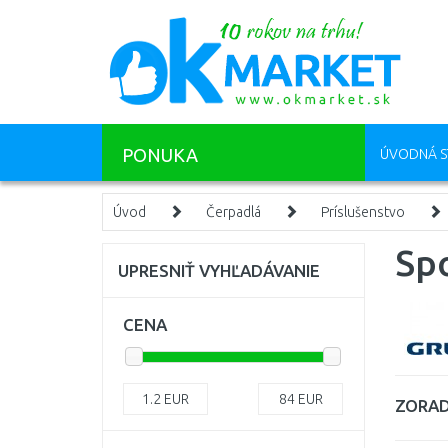
PONUKA
ÚVODNÁ S
Úvod
Čerpadlá
Príslušenstvo
Spo
UPRESNIŤ VYHĽADÁVANIE
CENA
1.2
EUR
84
EUR
ZORAD