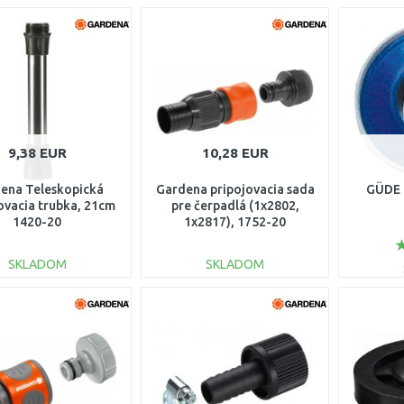
9,38 EUR
10,28 EUR
ena Teleskopická
Gardena pripojovacia sada
GÜDE 
ovacia trubka, 21cm
pre čerpadlá (1x2802,
1420-20
1x2817), 1752-20
SKLADOM
SKLADOM
DO KOŠÍKA
DO KOŠÍKA
Porovnať
Porovnať