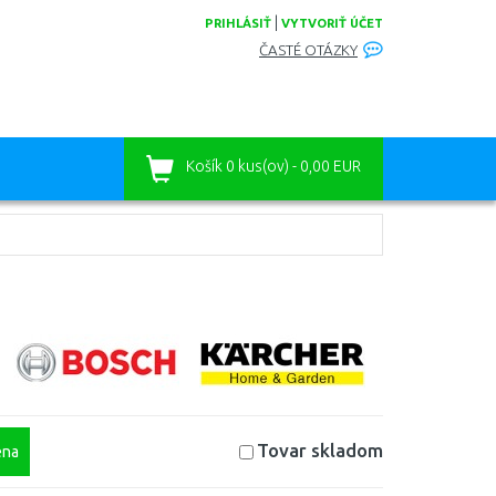
|
PRIHLÁSIŤ
VYTVORIŤ ÚČET
ČASTÉ OTÁZKY
Košík
0 kus(ov) - 0,00 EUR
Tovar skladom
na