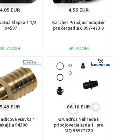
4,05 EUR
4,55 EUR
ätná klapka 1 1/2
Kärcher Pripájací adaptér
"94597
pre čerpadlá 6.997-473.0
SKLADOM
SKLADOM
DO KOŠÍKA
DO KOŠÍKA
Porovnať
Porovnať
5,49 EUR
86,10 EUR
adicová vsuvka 1
Grundfos Náhradná
nkajšia 94300
pripojovacia sada 1" pre
MQ 96577720