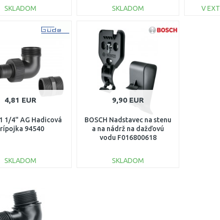
SKLADOM
SKLADOM
V EX
DO KOŠÍKA
DO KOŠÍKA
Porovnať
Porovnať
4,81 EUR
9,90 EUR
1 1/4" AG Hadicová
BOSCH Nadstavec na stenu
rípojka 94540
a na nádrž na dažďovú
vodu F016800618
SKLADOM
SKLADOM
DO KOŠÍKA
DO KOŠÍKA
Porovnať
Porovnať