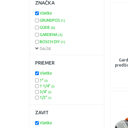
ZNAČKA
Všetko
GRUNDFOS
(1)
GÜDE
(6)
GARDENA
(5)
BOSCH DIY
(1)
ĎALŠIE
KÄRCHER Home
(1)
Gard
PRIEMER
predlž
Všetko
1"
(3)
1 1/4"
(2)
3/4"
(2)
1/2"
(1)
ZAVIT
Všetko