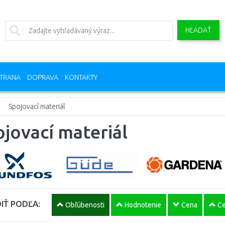
HĽADAŤ
TRANA
DOPRAVA
KONTAKTY
Spojovací materiál
jovací materiál
IŤ PODĽA:
Obľúbenosti
Hodnotenie
Cena
Ce