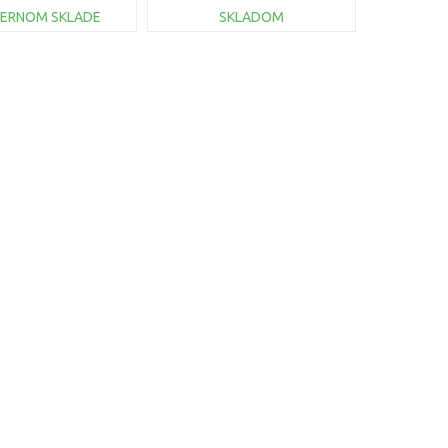
TERNOM SKLADE
SKLADOM
DO KOŠÍKA
DO KOŠÍKA
Porovnať
Porovnať