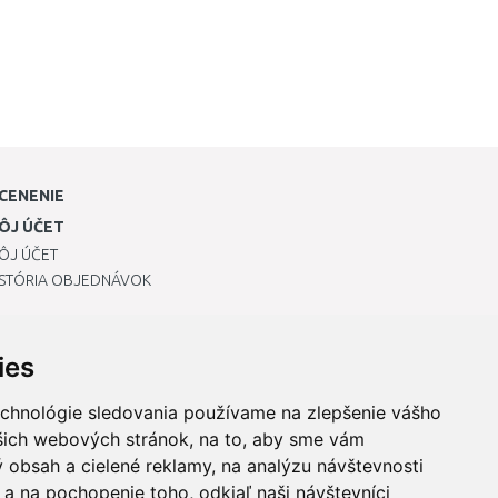
CENENIE
ÔJ ÚČET
ÔJ ÚČET
ISTÓRIA OBJEDNÁVOK
ies
echnológie sledovania používame na zlepšenie vášho
ašich webových stránok, na to, aby sme vám
 obsah a cielené reklamy, na analýzu návštevnosti
a na pochopenie toho, odkiaľ naši návštevníci