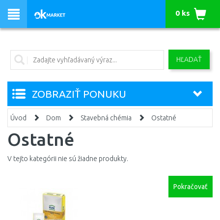
0 ks
HĽADAŤ
ZOBRAZIŤ PONUKU
Úvod
Dom
Stavebná chémia
Ostatné
Ostatné
V tejto kategórii nie sú žiadne produkty.
Pokračovať