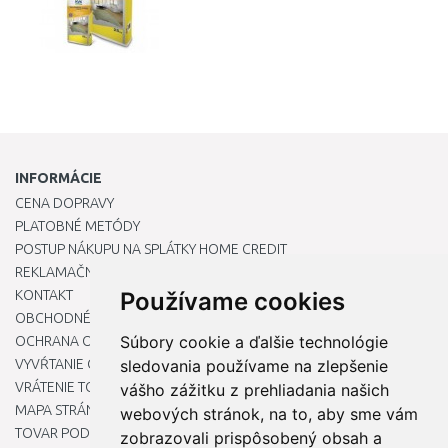
INFORMÁCIE
CENA DOPRAVY
PLATOBNÉ METÓDY
POSTUP NÁKUPU NA SPLÁTKY HOME CREDIT
REKLAMAČNÝ PORIADOK
KONTAKT
Používame cookies
OBCHODNÉ PODMIENKY
Súbory cookie a ďalšie technológie
OCHRANA OSOBNÝCH ÚDAJOV
VYVŔTANIE OTVORU DO DREZU PRE KUCHYNSKÚ BATÉRIU
sledovania používame na zlepšenie
VRÁTENIE TOVARU / REKLAMÁCIE
vášho zážitku z prehliadania našich
MAPA STRÁNOK
webových stránok, na to, aby sme vám
TOVAR PODĽA ZNAČIEK
zobrazovali prispôsobený obsah a