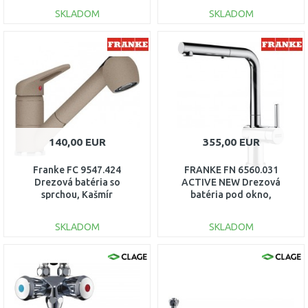
SKLADOM
SKLADOM
DO KOŠÍKA
DO KOŠÍKA
Porovnať
Porovnať
140,00 EUR
355,00 EUR
Franke FC 9547.424
FRANKE FN 6560.031
Drezová batéria so
ACTIVE NEW Drezová
sprchou, Kašmír
batéria pod okno,
115.0470.666
sprcha/prúd, chrom
115.0653.391
SKLADOM
SKLADOM
DO KOŠÍKA
DO KOŠÍKA
Porovnať
Porovnať