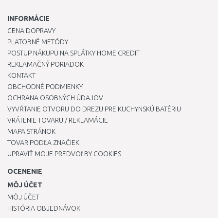
INFORMÁCIE
CENA DOPRAVY
PLATOBNÉ METÓDY
POSTUP NÁKUPU NA SPLÁTKY HOME CREDIT
REKLAMAČNÝ PORIADOK
KONTAKT
OBCHODNÉ PODMIENKY
OCHRANA OSOBNÝCH ÚDAJOV
VYVŔTANIE OTVORU DO DREZU PRE KUCHYNSKÚ BATÉRIU
VRÁTENIE TOVARU / REKLAMÁCIE
MAPA STRÁNOK
TOVAR PODĽA ZNAČIEK
UPRAVIŤ MOJE PREDVOĽBY COOKIES
OCENENIE
MÔJ ÚČET
MÔJ ÚČET
HISTÓRIA OBJEDNÁVOK