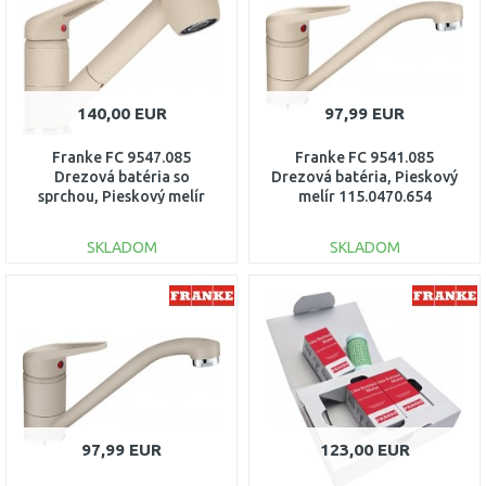
140,00 EUR
97,99 EUR
Franke FC 9547.085
Franke FC 9541.085
Drezová batéria so
Drezová batéria, Pieskový
sprchou, Pieskový melír
melír 115.0470.654
115.0470.665
SKLADOM
SKLADOM
DO KOŠÍKA
DO KOŠÍKA
Porovnať
Porovnať
97,99 EUR
123,00 EUR