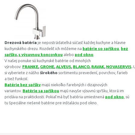
Drezová batéria
je nepostrádateľná súčasť každej kuchyne a hlavne
kuchynského drezu. Rozdeliť ich môžeme na
batérie so spŕškou
,
bez
spŕšky
,
s výsuvnou koncovkou
alebo
pod okno
.
V našej ponuke sú kuchynské batérie od mnohých
výrobcov:
FRANKE
,
GROHE
,
ALVEUS
,
BLANCO
,
RAVAK
,
NOVASERVIS
.
U
si vyberiete z nášho
širokého
sortimentu prevedení, povrchov, farieb
a tiež funkciií.
Batérie bez spŕšky
majú niekoľko farebných i dizajnových
variantov.
Batérie sa spŕškou
majú navyše výsuvnú spŕšku, ktorá im
pridáva na praktickosti. Pokiaľ má byť batéria umiestnená
pod okno
, sú
tu špeciálne riešené batérie pre inštaláciu pod okno.