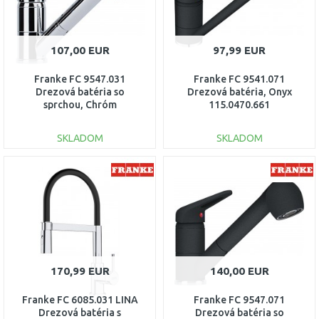
107,00 EUR
97,99 EUR
Franke FC 9547.031
Franke FC 9541.071
Drezová batéria so
Drezová batéria, Onyx
sprchou, Chróm
115.0470.661
115.0347.111
SKLADOM
SKLADOM
DO KOŠÍKA
DO KOŠÍKA
Porovnať
Porovnať
170,99 EUR
140,00 EUR
Franke FC 6085.031 LINA
Franke FC 9547.071
Drezová batéria s
Drezová batéria so