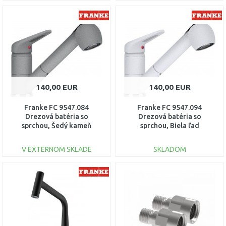
DO KOŠÍKA
DO KOŠÍKA
Porovnať
Porovnať
140,00 EUR
140,00 EUR
Franke FC 9547.084
Franke FC 9547.094
Drezová batéria so
Drezová batéria so
sprchou, Šedý kameň
sprchou, Biela ľad
115.0470.670
115.0470.669
V EXTERNOM SKLADE
SKLADOM
DO KOŠÍKA
DO KOŠÍKA
Porovnať
Porovnať