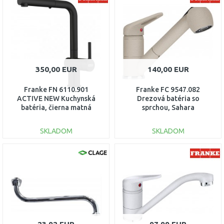
Porovnať
Porovnať
350,00 EUR
140,00 EUR
Franke FN 6110.901
Franke FC 9547.082
ACTIVE NEW Kuchynská
Drezová batéria so
batéria, čierna matná
sprchou, Sahara
115.0653.382
115.0470.663
SKLADOM
SKLADOM
DO KOŠÍKA
DO KOŠÍKA
Porovnať
Porovnať