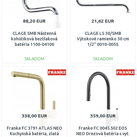
88,20 EUR
21,62 EUR
CLAGE SMB Nástenná
CLAGE LS 30/SMB
kohútiková beztlaková
Výtokové ramienko 30 cm
batéria 1100-04100
1/2" 0010-0055
SKLADOM
SKLADOM
DO KOŠÍKA
DO KOŠÍKA
Porovnať
Porovnať
338,00 EUR
359,00 EUR
Franke FC 3791 ATLAS NEO
Franke FC 0045.502 EOS
Kuchynská batéria, zlatá
NEO Drezová batéria s vyť.