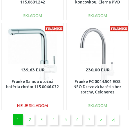
115.0681.242
koncovkou, Čierna PVD
115.0613.671
SKLADOM
SKLADOM
DO KOŠÍKA
DO KOŠÍKA
Porovnať
Porovnať
139,63 EUR
230,00 EUR
Franke Samoa otočná
Franke FC 0044.501 EOS
batéria chróm 115.0046.072
NEO Drezová batéria bez
sprchy, Celonerez
115.0590.044
NIE JE SKLADOM
SKLADOM
DO KOŠÍKA
DO KOŠÍKA
1
2
3
4
5
6
7
>
>|
Porovnať
Porovnať