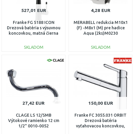
527,01 EUR
4,28 EUR
Franke FG 5188 ICON
MERABELL redukcia M10x1
Drezová batéria s výsuvnou
(F) -M8x1 (M) pre hadice
koncovkou, matná čierna
Aqua (2ks)M0230
115.0625.190
SKLADOM
SKLADOM
DO KOŠÍKA
DO KOŠÍKA
Porovnať
Porovnať
27,42 EUR
150,00 EUR
CLAGE LS 12/SMB
Franke FC 3055.031 ORBIT
Výtokové ramienko 12 cm
Drezová batéria
1/2" 0010-0052
vyťahovacou koncovkou,
Chróm 115.0623.055