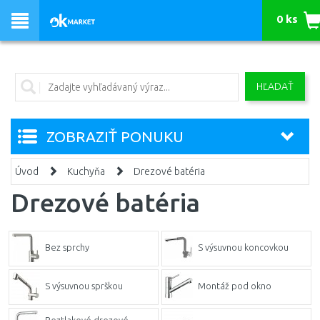
0 ks
HĽADAŤ
ZOBRAZIŤ PONUKU
Úvod
Kuchyňa
Drezové batéria
Drezové batéria
Bez sprchy
S výsuvnou koncovkou
S výsuvnou sprškou
Montáž pod okno