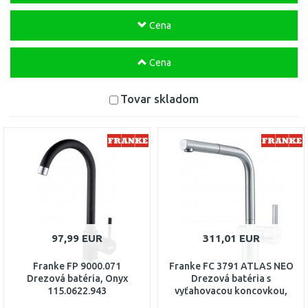
Cena
Cena
Tovar skladom
97,99 EUR
311,01 EUR
Franke FP 9000.071
Franke FC 3791 ATLAS NEO
Drezová batéria, Onyx
Drezová batéria s
115.0622.943
vyťahovacou koncovkou,
celonerez 115.0521.438