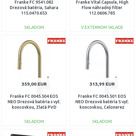
Franke FC 9541.082
Franke Vital Capsule, High
Drezová batéria, Sahara
Flow náhradný filter
115.0470.653
112.0606.785
SKLADOM
V EXTERNOM SKLADE
DO KOŠÍKA
DO KOŠÍKA
Porovnať
Porovnať
359,00 EUR
313,99 EUR
Franke FC 0045.504 EOS
Franke FC 0045.501 EOS
NEO Drezová batéria s vyť.
NEO Drezová batéria S vyť.
koncovkou, Zlatá PVD
koncovkou, Celonerez
115.0681.244
115.0590.045
SKLADOM
SKLADOM
DO KOŠÍKA
DO KOŠÍKA