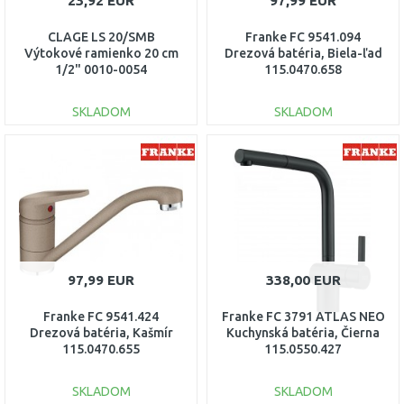
23,92 EUR
97,99 EUR
CLAGE LS 20/SMB
Franke FC 9541.094
Výtokové ramienko 20 cm
Drezová batéria, Biela-ľad
1/2" 0010-0054
115.0470.658
SKLADOM
SKLADOM
DO KOŠÍKA
DO KOŠÍKA
Porovnať
Porovnať
97,99 EUR
338,00 EUR
Franke FC 9541.424
Franke FC 3791 ATLAS NEO
Drezová batéria, Kašmír
Kuchynská batéria, Čierna
115.0470.655
115.0550.427
SKLADOM
SKLADOM