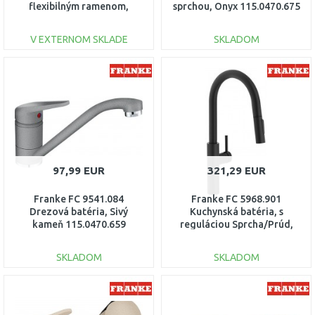
flexibilným ramenom,
sprchou, Onyx 115.0470.675
chróm/čierna 115.0626.085
V EXTERNOM SKLADE
SKLADOM
DO KOŠÍKA
DO KOŠÍKA
Porovnať
Porovnať
97,99 EUR
321,29 EUR
Franke FC 9541.084
Franke FC 5968.901
Drezová batéria, Sivý
Kuchynská batéria, s
kameň 115.0470.659
reguláciou Sprcha/Prúd,
matná čierna 115.0575.968
SKLADOM
SKLADOM
DO KOŠÍKA
DO KOŠÍKA
Porovnať
Porovnať