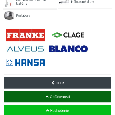
Beztlakové drezové
Náhradné diely
batérie
Perlátory
FILTR
Obľúbenosti
Hodnotenie