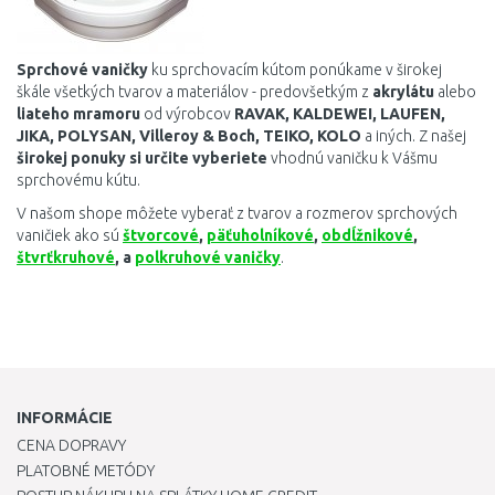
Sprchové
vaničky
ku sprchovacím kútom
ponúkame
v širokej
škále
všetkých
tvarov
a
materiálov
-
predovšetkým
z
akrylátu
alebo
liateho
mramoru
od výrobcov
RAVAK
,
KALDEWEI
,
LAUFEN
,
JIKA
,
POLYSAN
,
Villeroy
&
Boch
,
TEIKO
,
KOLO
a
iných
.
Z našej
širokej
ponuky
si
určite
vyberiete
vhodnú
vaničku
k
Vášmu
sprchovému
kútu
.
V
našom
shope
môžete
vyberať z
tvarov
a
rozmerov
sprchových
vaničiek
ako
sú
štvorcové
,
päťuholníkové
,
obdĺžnikové
,
štvrťkruhové
,
a
polkruhové
vaničky
.
INFORMÁCIE
CENA DOPRAVY
PLATOBNÉ METÓDY