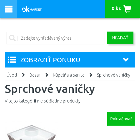
0 ks
HĽADAŤ
ZOBRAZIŤ PONUKU
Úvod
Bazar
Kúpeľňa a sanita
Sprchové vaničky
Sprchové vaničky
V tejto kategórii nie sú žiadne produkty.
Pokračovať