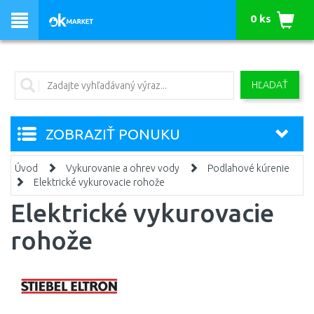
0 ks
HĽADAŤ
ZOBRAZIŤ PONUKU
Úvod
Vykurovanie a ohrev vody
Podlahové kúrenie
Elektrické vykurovacie rohože
Elektrické vykurovacie
rohože