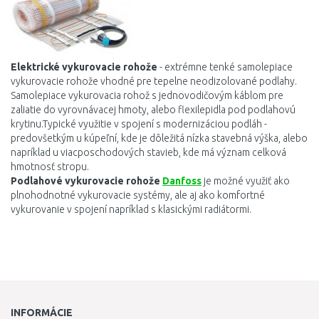
Elektrické vykurovacie
rohože
-
extrémne tenké samolepiace
vykurovacie rohože vhodné pre tepelne neodizolované podlahy.
Samolepiace vykurovacia rohož s jednovodičovým káblom pre
zaliatie do vyrovnávacej hmoty, alebo flexilepidla pod podlahovú
krytinu.Typické využitie v spojení s modernizáciou podláh -
predovšetkým u kúpeľní, kde je dôležitá nízka stavebná výška, alebo
napríklad u viacposchodových stavieb, kde má význam celková
hmotnosť stropu.
Podlahové vykurovacie rohože
Danfoss
je možné využiť ako
plnohodnotné vykurovacie systémy, ale aj ako komfortné
vykurovanie v spojení napríklad s klasickými radiátormi.
INFORMÁCIE