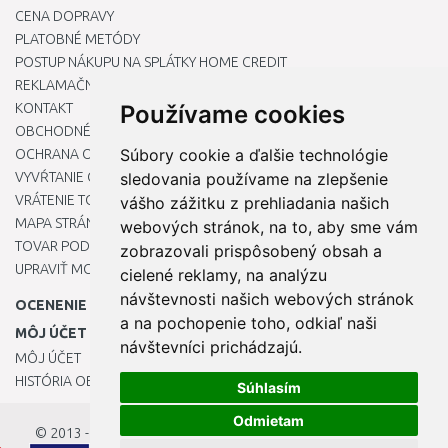
CENA DOPRAVY
PLATOBNÉ METÓDY
POSTUP NÁKUPU NA SPLÁTKY HOME CREDIT
REKLAMAČNÝ PORIADOK
KONTAKT
Používame cookies
OBCHODNÉ PODMIENKY
Súbory cookie a ďalšie technológie
OCHRANA OSOBNÝCH ÚDAJOV
VYVŔTANIE OTVORU DO DREZU PRE KUCHYNSKÚ BATÉRIU
sledovania používame na zlepšenie
VRÁTENIE TOVARU / REKLAMÁCIE
vášho zážitku z prehliadania našich
MAPA STRÁNOK
webových stránok, na to, aby sme vám
TOVAR PODĽA ZNAČIEK
zobrazovali prispôsobený obsah a
UPRAVIŤ MOJE PREDVOĽBY COOKIES
cielené reklamy, na analýzu
návštevnosti našich webových stránok
OCENENIE
a na pochopenie toho, odkiaľ naši
MÔJ ÚČET
návštevníci prichádzajú.
MÔJ ÚČET
HISTÓRIA OBJEDNÁVOK
Súhlasím
Odmietam
© 2013 - 2026
OKmarket.sk