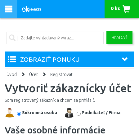
0 ks
HĽADAŤ
ZOBRAZIŤ PONUKU
Úvod
Účet
Registrovať
Vytvoriť zákaznícky účet
Som registrovaný zákazník a chcem sa
prihlásiť
.
Súkromná osoba
Podnikateľ / Firma
Vaše osobné informácie