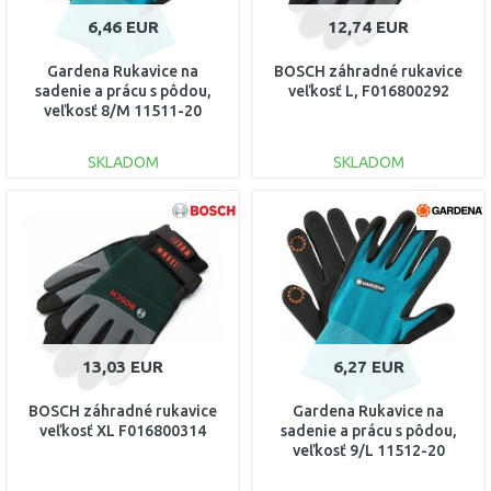
6,46 EUR
12,74 EUR
Gardena Rukavice na
BOSCH záhradné rukavice
sadenie a prácu s pôdou,
veľkosť L, F016800292
veľkosť 8/M 11511-20
SKLADOM
SKLADOM
DO KOŠÍKA
DO KOŠÍKA
Porovnať
Porovnať
13,03 EUR
6,27 EUR
BOSCH záhradné rukavice
Gardena Rukavice na
veľkosť XL F016800314
sadenie a prácu s pôdou,
veľkosť 9/L 11512-20