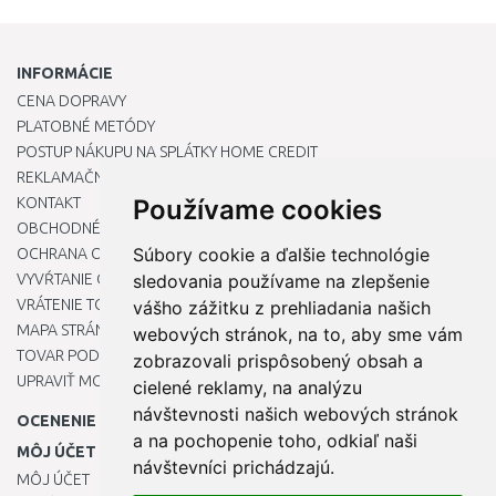
INFORMÁCIE
CENA DOPRAVY
PLATOBNÉ METÓDY
POSTUP NÁKUPU NA SPLÁTKY HOME CREDIT
REKLAMAČNÝ PORIADOK
KONTAKT
Používame cookies
OBCHODNÉ PODMIENKY
Súbory cookie a ďalšie technológie
OCHRANA OSOBNÝCH ÚDAJOV
VYVŔTANIE OTVORU DO DREZU PRE KUCHYNSKÚ BATÉRIU
sledovania používame na zlepšenie
VRÁTENIE TOVARU / REKLAMÁCIE
vášho zážitku z prehliadania našich
MAPA STRÁNOK
webových stránok, na to, aby sme vám
TOVAR PODĽA ZNAČIEK
zobrazovali prispôsobený obsah a
UPRAVIŤ MOJE PREDVOĽBY COOKIES
cielené reklamy, na analýzu
návštevnosti našich webových stránok
OCENENIE
a na pochopenie toho, odkiaľ naši
MÔJ ÚČET
návštevníci prichádzajú.
MÔJ ÚČET