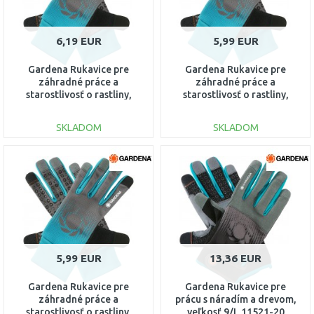
6,19 EUR
5,99 EUR
Gardena Rukavice pre
Gardena Rukavice pre
záhradné práce a
záhradné práce a
starostlivosť o rastliny,
starostlivosť o rastliny,
veľkosť 8/M 11501-20
veľkosť 7/S 11500-20
SKLADOM
SKLADOM
DO KOŠÍKA
DO KOŠÍKA
Porovnať
Porovnať
5,99 EUR
13,36 EUR
Gardena Rukavice pre
Gardena Rukavice pre
záhradné práce a
prácu s náradím a drevom,
starostlivosť o rastliny,
veľkosť 9/L 11521-20