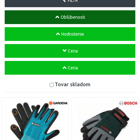
FILTR
Obľúbenosti
Hodnotenie
Cena
Cena
Tovar skladom