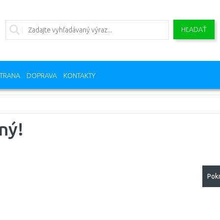
HĽADAŤ
TRANA
DOPRAVA
KONTAKTY
ný!
Pok