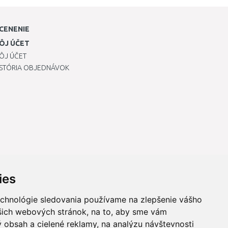
CENENIE
ÔJ ÚČET
ÔJ ÚČET
ISTÓRIA OBJEDNÁVOK
ies
echnológie sledovania používame na zlepšenie vášho
ašich webových stránok, na to, aby sme vám
 obsah a cielené reklamy, na analýzu návštevnosti