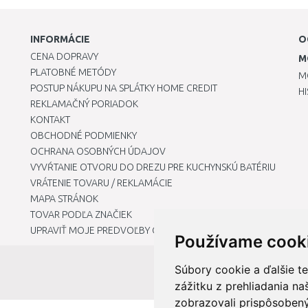
INFORMÁCIE
O
CENA DOPRAVY
M
PLATOBNÉ METÓDY
M
POSTUP NÁKUPU NA SPLÁTKY HOME CREDIT
H
REKLAMAČNÝ PORIADOK
KONTAKT
OBCHODNÉ PODMIENKY
OCHRANA OSOBNÝCH ÚDAJOV
VYVŔTANIE OTVORU DO DREZU PRE KUCHYNSKÚ BATÉRIU
VRÁTENIE TOVARU / REKLAMÁCIE
MAPA STRÁNOK
TOVAR PODĽA ZNAČIEK
UPRAVIŤ MOJE PREDVOĽBY COOKIES
Používame cook
Súbory cookie a ďalšie t
zážitku z prehliadania n
zobrazovali prispôsobený