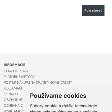
Pokračovať
INFORMÁCIE
CENA DOPRAVY
PLATOBNÉ METÓDY
POSTUP NÁKUPU NA SPLÁTKY HOME CREDIT
REKLAMAČNÝ PORIADOK
KONTAKT
Používame cookies
OBCHODNÉ PODMIENKY
Súbory cookie a ďalšie technológie
OCHRANA OSOBNÝCH ÚDAJOV
VYVŔTANIE OTVORU DO DREZU PRE KUCHYNSKÚ BATÉRIU
sledovania používame na zlepšenie