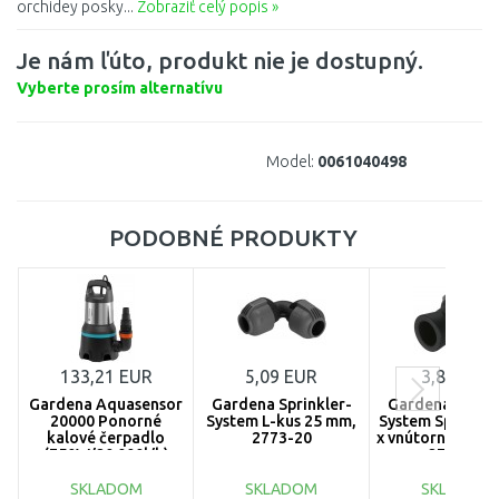
orchidey posky...
Zobraziť celý popis »
Je nám ľúto, produkt nie je dostupný.
Vyberte prosím alternatívu
Model:
0061040498
PODOBNÉ PRODUKTY
133,21 EUR
5,09 EUR
3,89 EUR
Gardena Aquasensor
Gardena Sprinkler-
Gardena Sprink
20000 Ponorné
System L-kus 25 mm,
System Spojka 
kalové čerpadlo
2773-20
x vnútorný závit 
(750W/20 000l/h)
2761-20
9044-20
SKLADOM
SKLADOM
SKLADOM