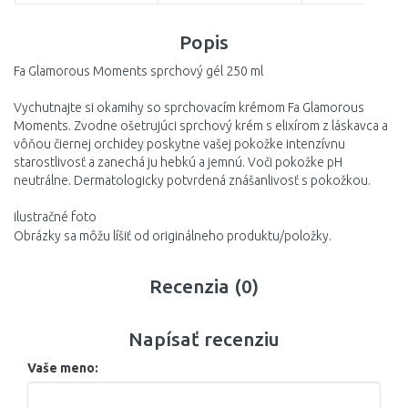
DO KOŠÍKA
DO KOŠÍKA
DO KOŠÍ
Popis
Porovnať
Porovnať
Porovnať
Fa Glamorous Moments sprchový gél 250 ml
Vychutnajte si okamihy so sprchovacím krémom Fa Glamorous
Moments. Zvodne ošetrujúci sprchový krém s elixírom z láskavca a
vôňou čiernej orchidey poskytne vašej pokožke intenzívnu
starostlivosť a zanechá ju hebkú a jemnú. Voči pokožke pH
neutrálne. Dermatologicky potvrdená znášanlivosť s pokožkou.
ilustračné foto
Obrázky sa môžu líšiť od originálneho produktu/položky.
Recenzia (0)
Napísať recenziu
Vaše meno: