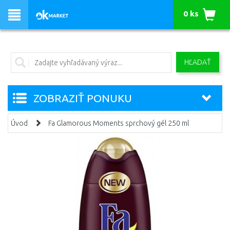
0 ks
HĽADAŤ
ZOBRAZIŤ PONUKU
Úvod
Fa Glamorous Moments sprchový gél 250 ml